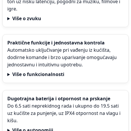
ton uz nisku latenciju, pogodni za muziku, filmove i
igre.
Više o zvuku
Praktične funkcije i jednostavna kontrola
Automatsko uključivanje pri vađenju iz kućišta,
dodirne komande i brzo uparivanje omogućavaju
jednostavnu i intuitivnu upotrebu.
Više o funkcionalnosti
Dugotrajna baterija i otpornost na prskanje
Do 6.5 sati neprekidnog rada i ukupno do 19.5 sati
uz kućište za punjenje, uz IPX4 otpornost na vlagu i
kišu.
Više o autonomiji