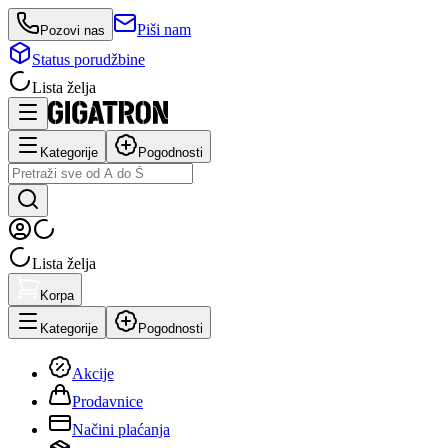
Piši nam
Pozovi nas
Status porudžbine
Lista želja
Kategorije
Pogodnosti
Lista želja
Korpa
Kategorije
Pogodnosti
Akcije
Prodavnice
Načini plaćanja