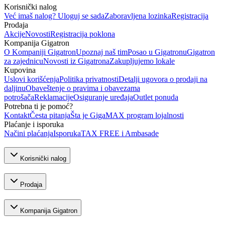
Korisnički nalog
Već imaš nalog? Uloguj se sada
Zaboravljena lozinka
Registracija
Prodaja
Akcije
Novosti
Registracija poklona
Kompanija Gigatron
O Kompaniji Gigatron
Upoznaj naš tim
Posao u Gigatronu
Gigatron
za zajednicu
Novosti iz Gigatrona
Zakupljujemo lokale
Kupovina
Uslovi korišćenja
Politika privatnosti
Detalji ugovora o prodaji na
daljinu
Obaveštenje o pravima i obavezama
potrošača
Reklamacije
Osiguranje uređaja
Outlet ponuda
Potrebna ti je pomoć?
Kontakt
Česta pitanja
Šta je GigaMAX program lojalnosti
Plaćanje i isporuka
Načini plaćanja
Isporuka
TAX FREE i Ambasade
Korisnički nalog
Prodaja
Kompanija Gigatron