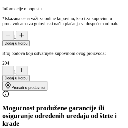
Informacije o popustu
*Iskazana cena važi za online kupovinu, kao i za kupovinu u
prodavnicama za gotovinski način plaćanja sa dospećem odmah.
1
Dodaj u korpu
Broj bodova koji ostvarujete kupovinom ovog proizvoda:
204
1
Dodaj u korpu
Pronađi u prodavnici
Mogućnost produžene garancije ili
osiguranje određenih uređaja od štete i
krađe