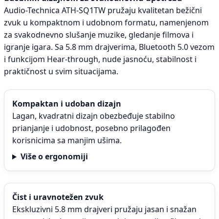
Audio-Technica ATH-SQ1TW pružaju kvalitetan bežični
zvuk u kompaktnom i udobnom formatu, namenjenom
za svakodnevno slušanje muzike, gledanje filmova i
igranje igara. Sa 5.8 mm drajverima, Bluetooth 5.0 vezom
i funkcijom Hear-through, nude jasnoću, stabilnost i
praktičnost u svim situacijama.
Kompaktan i udoban dizajn
Lagan, kvadratni dizajn obezbeđuje stabilno
prianjanje i udobnost, posebno prilagođen
korisnicima sa manjim ušima.
Više o ergonomiji
Čist i uravnotežen zvuk
Ekskluzivni 5.8 mm drajveri pružaju jasan i snažan