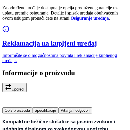
Za određene uređaje dostupna je opcija produžene garancije uz
uplatu premije osiguranja. Detalje i spisak uređaja obuhvaćenih
ovom uslugom pronaći ćete na strani
Osiguranje uređaja
.
Reklamacija na kupljeni uređaj
Informišite se o mogućnostima povrata i reklamacije kupljenog
uređaja.
Informacije o proizvodu
Uporedi
Opis proizvoda
Specifikacije
Pitanja i odgovori
Kompaktne bežične slušalice sa jasnim zvukom i
udobnim dizajnom za svakodnevnu upotrebu