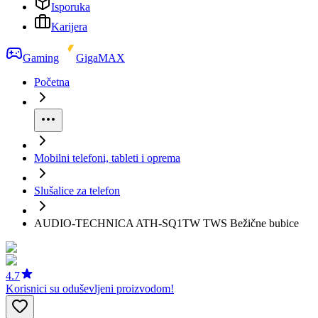
Isporuka
Karijera
Gaming
GigaMAX
Početna
Mobilni telefoni, tableti i oprema
Slušalice za telefon
AUDIO-TECHNICA ATH-SQ1TW TWS Bežične bubice
4.7
Korisnici su oduševljeni proizvodom!