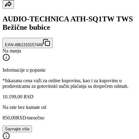
AUDIO-TECHNICA ATH-SQ1TW TWS
Bežične bubice
EAN:
4961310157449
Na stanju
Informacije o popustu
*Iskazana cena važi za online kupovinu, kao i za kupovinu u
prodavnicama za gotovinski način plaćanja sa dospećem odmah.
10.199
,
00
RSD
Na rate bez kamate od
850,00
RSD
/mesečno
Saznajte više