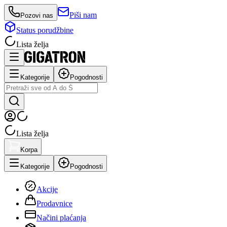
Piši nam
Pozovi nas
Status porudžbine
Lista želja
Kategorije
Pogodnosti
Lista želja
Korpa
Kategorije
Pogodnosti
Akcije
Prodavnice
Načini plaćanja