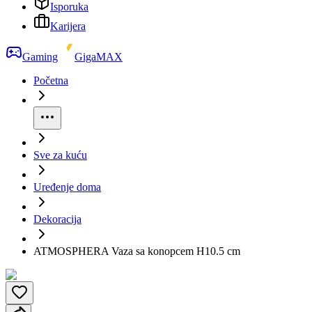
Isporuka
Karijera
Gaming
GigaMAX
Početna
Sve za kuću
Uređenje doma
Dekoracija
ATMOSPHERA Vaza sa konopcem H10.5 cm