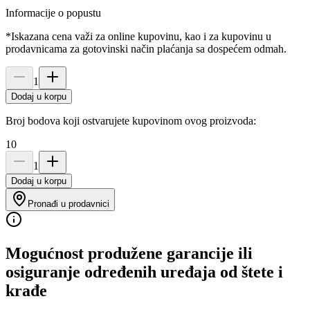
Informacije o popustu
*Iskazana cena važi za online kupovinu, kao i za kupovinu u
prodavnicama za gotovinski način plaćanja sa dospećem odmah.
1
Dodaj u korpu
Broj bodova koji ostvarujete kupovinom ovog proizvoda:
10
1
Dodaj u korpu
Pronađi u prodavnici
Mogućnost produžene garancije ili
osiguranje određenih uređaja od štete i
krađe