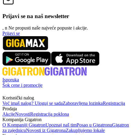
Prijavi se na naš newsletter
, n
N
e propusti naše najveće popuste i akcije.
Prijavi se
Isporuka
Šok cene i promocije
Korisnički nalog
Već imaš nalog? Uloguj se sada
Zaboravljena lozinka
Registracija
Prodaja
Akcije
Novosti
Registracija poklona
Kompanija Gigatron
O Kompaniji Gigatron
Upoznaj naš tim
Posao u Gigatronu
Gigatron
za zajednicu
Novosti iz Gigatrona
Zakupljujemo lokale