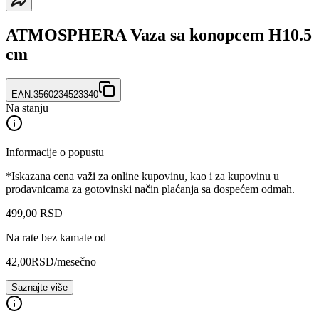
ATMOSPHERA Vaza sa konopcem H10.5
cm
EAN:
3560234523340
Na stanju
Informacije o popustu
*Iskazana cena važi za online kupovinu, kao i za kupovinu u
prodavnicama za gotovinski način plaćanja sa dospećem odmah.
499
,
00
RSD
Na rate bez kamate od
42,00
RSD
/mesečno
Saznajte više