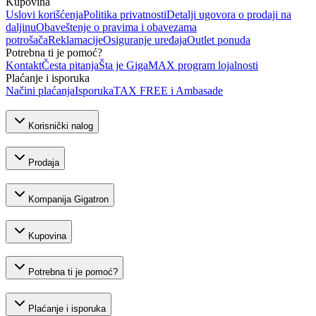
Kupovina
Uslovi korišćenja
Politika privatnosti
Detalji ugovora o prodaji na
daljinu
Obaveštenje o pravima i obavezama
potrošača
Reklamacije
Osiguranje uređaja
Outlet ponuda
Potrebna ti je pomoć?
Kontakt
Česta pitanja
Šta je GigaMAX program lojalnosti
Plaćanje i isporuka
Načini plaćanja
Isporuka
TAX FREE i Ambasade
Korisnički nalog
Prodaja
Kompanija Gigatron
Kupovina
Potrebna ti je pomoć?
Plaćanje i isporuka