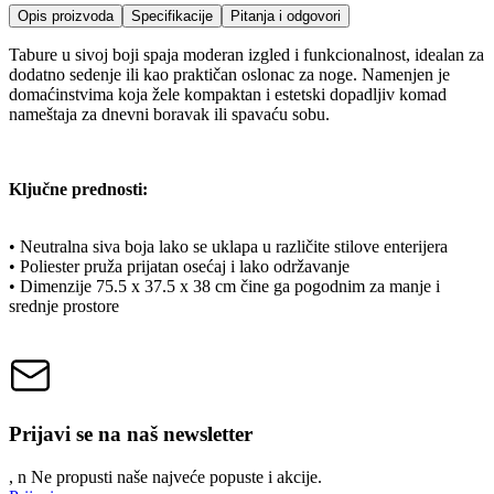
Opis proizvoda
Specifikacije
Pitanja i odgovori
Tabure u sivoj boji spaja moderan izgled i funkcionalnost, idealan za
dodatno sedenje ili kao praktičan oslonac za noge. Namenjen je
domaćinstvima koja žele kompaktan i estetski dopadljiv komad
nameštaja za dnevni boravak ili spavaću sobu.
Ključne prednosti:
• Neutralna siva boja lako se uklapa u različite stilove enterijera
• Poliester pruža prijatan osećaj i lako održavanje
• Dimenzije 75.5 x 37.5 x 38 cm čine ga pogodnim za manje i
srednje prostore
Prijavi se na naš newsletter
, n
N
e propusti naše najveće popuste i akcije.