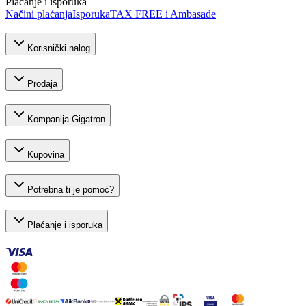
Plaćanje i isporuka
Načini plaćanja
Isporuka
TAX FREE i Ambasade
Korisnički nalog
Prodaja
Kompanija Gigatron
Kupovina
Potrebna ti je pomoć?
Plaćanje i isporuka