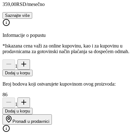
359,00
RSD
/mesečno
Saznajte više
Informacije o popustu
*Iskazana cena važi za online kupovinu, kao i za kupovinu u
prodavnicama za gotovinski način plaćanja sa dospećem odmah.
1
Dodaj u korpu
Broj bodova koji ostvarujete kupovinom ovog proizvoda:
86
1
Dodaj u korpu
Pronađi u prodavnici