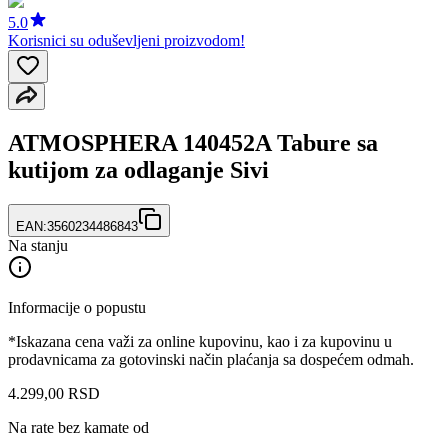
5.0
Korisnici su oduševljeni proizvodom!
ATMOSPHERA 140452A Tabure sa
kutijom za odlaganje Sivi
EAN:
3560234486843
Na stanju
Informacije o popustu
*Iskazana cena važi za online kupovinu, kao i za kupovinu u
prodavnicama za gotovinski način plaćanja sa dospećem odmah.
4.299
,
00
RSD
Na rate bez kamate od