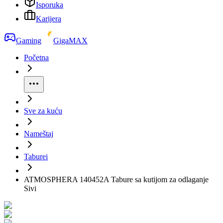
Isporuka
Karijera
Gaming
GigaMAX
Početna
Sve za kuću
Nameštaj
Taburei
ATMOSPHERA 140452A Tabure sa kutijom za odlaganje
Sivi