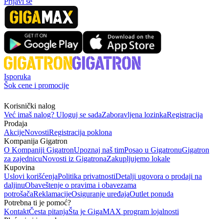
Prijavi se
Isporuka
Šok cene i promocije
Korisnički nalog
Već imaš nalog? Uloguj se sada
Zaboravljena lozinka
Registracija
Prodaja
Akcije
Novosti
Registracija poklona
Kompanija Gigatron
O Kompaniji Gigatron
Upoznaj naš tim
Posao u Gigatronu
Gigatron
za zajednicu
Novosti iz Gigatrona
Zakupljujemo lokale
Kupovina
Uslovi korišćenja
Politika privatnosti
Detalji ugovora o prodaji na
daljinu
Obaveštenje o pravima i obavezama
potrošača
Reklamacije
Osiguranje uređaja
Outlet ponuda
Potrebna ti je pomoć?
Kontakt
Česta pitanja
Šta je GigaMAX program lojalnosti