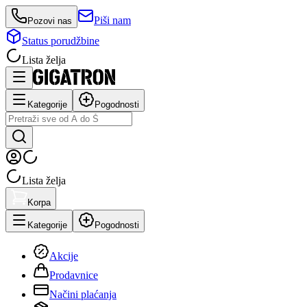
Piši nam
Pozovi nas
Status porudžbine
Lista želja
Kategorije
Pogodnosti
Lista želja
Korpa
Kategorije
Pogodnosti
Akcije
Prodavnice
Načini plaćanja