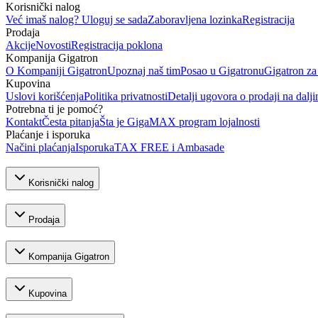
Korisnički nalog
Već imaš nalog? Uloguj se sada
Zaboravljena lozinka
Registracija
Prodaja
Akcije
Novosti
Registracija poklona
Kompanija Gigatron
O Kompaniji Gigatron
Upoznaj naš tim
Posao u Gigatronu
Gigatron za
Kupovina
Uslovi korišćenja
Politika privatnosti
Detalji ugovora o prodaji na dalji
Potrebna ti je pomoć?
Kontakt
Česta pitanja
Šta je GigaMAX program lojalnosti
Plaćanje i isporuka
Načini plaćanja
Isporuka
TAX FREE i Ambasade
Korisnički nalog
Prodaja
Kompanija Gigatron
Kupovina