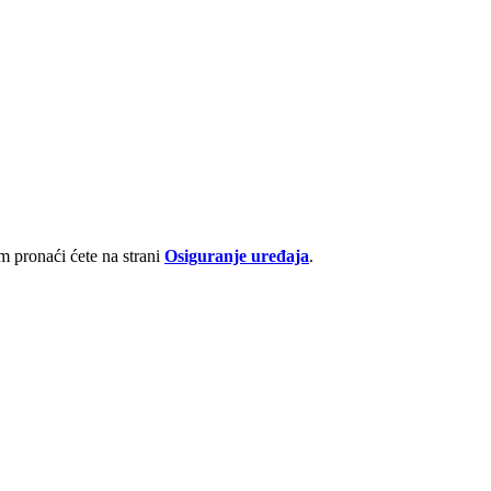
 pronaći ćete na strani
Osiguranje uređaja
.