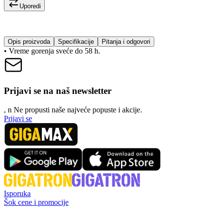
Uporedi
Opis proizvoda
Specifikacije
Pitanja i odgovori
• Vreme gorenja sveće do 58 h.
Prijavi se na naš newsletter
, n
N
e propusti naše najveće popuste i akcije.
Prijavi se
Isporuka
Šok cene i promocije