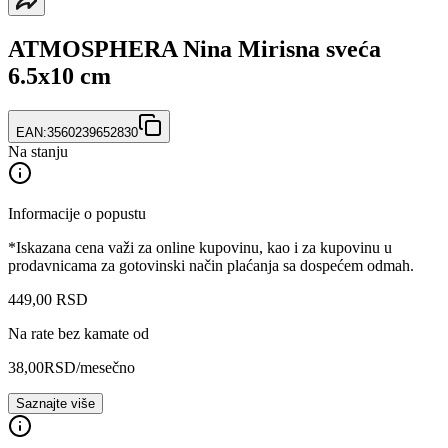
ATMOSPHERA Nina Mirisna sveća
6.5x10 cm
EAN:
3560239652830
Na stanju
Informacije o popustu
*Iskazana cena važi za online kupovinu, kao i za kupovinu u
prodavnicama za gotovinski način plaćanja sa dospećem odmah.
449
,
00
RSD
Na rate bez kamate od
38,00
RSD
/mesečno
Saznajte više