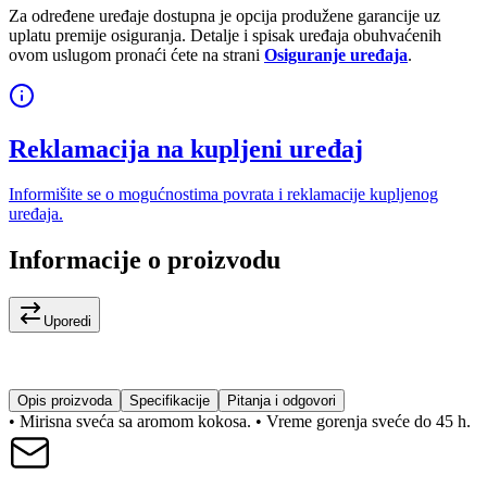
Za određene uređaje dostupna je opcija produžene garancije uz
uplatu premije osiguranja. Detalje i spisak uređaja obuhvaćenih
ovom uslugom pronaći ćete na strani
Osiguranje uređaja
.
Reklamacija na kupljeni uređaj
Informišite se o mogućnostima povrata i reklamacije kupljenog
uređaja.
Informacije o proizvodu
Uporedi
Opis proizvoda
Specifikacije
Pitanja i odgovori
• Mirisna sveća sa aromom kokosa. • Vreme gorenja sveće do 45 h.