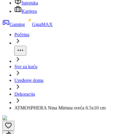
Isporuka
Karijera
Gaming
GigaMAX
Početna
Sve za kuću
Uređenje doma
Dekoracija
ATMOSPHERA Nina Mirisna sveća 6.5x10 cm