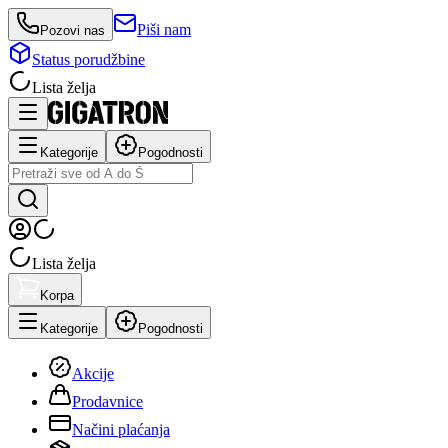
Piši nam
Pozovi nas
Status porudžbine
Lista želja
Kategorije
Pogodnosti
Lista želja
Korpa
Kategorije
Pogodnosti
Akcije
Prodavnice
Načini plaćanja