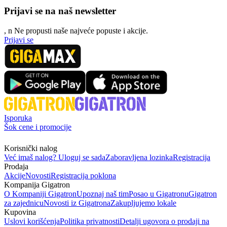
Prijavi se na naš newsletter
, n
N
e propusti naše najveće popuste i akcije.
Prijavi se
Isporuka
Šok cene i promocije
Korisnički nalog
Već imaš nalog? Uloguj se sada
Zaboravljena lozinka
Registracija
Prodaja
Akcije
Novosti
Registracija poklona
Kompanija Gigatron
O Kompaniji Gigatron
Upoznaj naš tim
Posao u Gigatronu
Gigatron
za zajednicu
Novosti iz Gigatrona
Zakupljujemo lokale
Kupovina
Uslovi korišćenja
Politika privatnosti
Detalji ugovora o prodaji na