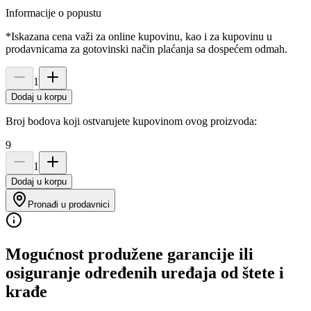
Informacije o popustu
*Iskazana cena važi za online kupovinu, kao i za kupovinu u
prodavnicama za gotovinski način plaćanja sa dospećem odmah.
1
Dodaj u korpu
Broj bodova koji ostvarujete kupovinom ovog proizvoda:
9
1
Dodaj u korpu
Pronađi u prodavnici
Mogućnost produžene garancije ili
osiguranje određenih uređaja od štete i
krađe