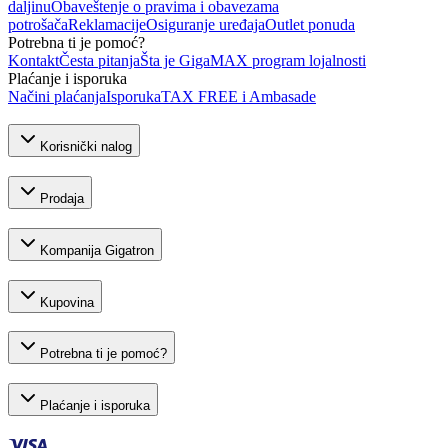
daljinu
Obaveštenje o pravima i obavezama
potrošača
Reklamacije
Osiguranje uređaja
Outlet ponuda
Potrebna ti je pomoć?
Kontakt
Česta pitanja
Šta je GigaMAX program lojalnosti
Plaćanje i isporuka
Načini plaćanja
Isporuka
TAX FREE i Ambasade
Korisnički nalog
Prodaja
Kompanija Gigatron
Kupovina
Potrebna ti je pomoć?
Plaćanje i isporuka