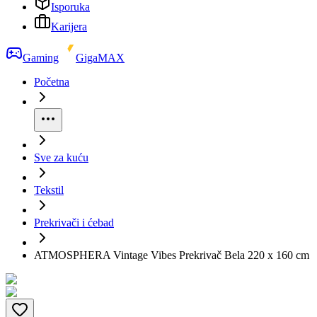
Isporuka
Karijera
Gaming
GigaMAX
Početna
Sve za kuću
Tekstil
Prekrivači i ćebad
ATMOSPHERA Vintage Vibes Prekrivač Bela 220 x 160 cm