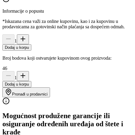
Informacije o popustu
*Iskazana cena važi za online kupovinu, kao i za kupovinu u
prodavnicama za gotovinski način plaćanja sa dospećem odmah.
1
Dodaj u korpu
Broj bodova koji ostvarujete kupovinom ovog proizvoda:
46
1
Dodaj u korpu
Pronađi u prodavnici
Mogućnost produžene garancije ili
osiguranje određenih uređaja od štete i
krađe