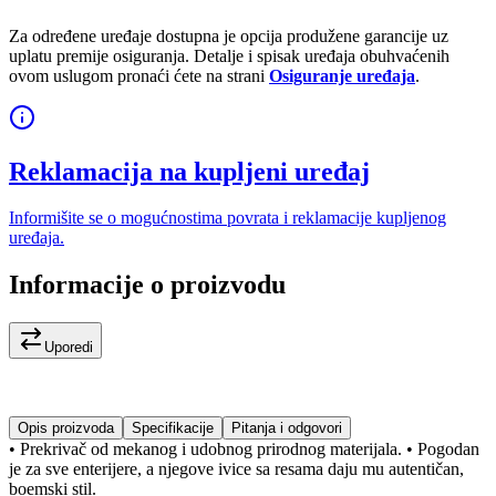
Za određene uređaje dostupna je opcija produžene garancije uz
uplatu premije osiguranja. Detalje i spisak uređaja obuhvaćenih
ovom uslugom pronaći ćete na strani
Osiguranje uređaja
.
Reklamacija na kupljeni uređaj
Informišite se o mogućnostima povrata i reklamacije kupljenog
uređaja.
Informacije o proizvodu
Uporedi
Opis proizvoda
Specifikacije
Pitanja i odgovori
• Prekrivač od mekanog i udobnog prirodnog materijala. • Pogodan
je za sve enterijere, a njegove ivice sa resama daju mu autentičan,
boemski stil.