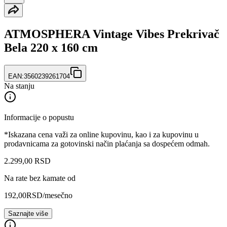
ATMOSPHERA Vintage Vibes Prekrivač
Bela 220 x 160 cm
EAN:
3560239261704
Na stanju
Informacije o popustu
*Iskazana cena važi za online kupovinu, kao i za kupovinu u
prodavnicama za gotovinski način plaćanja sa dospećem odmah.
2.299
,
00
RSD
Na rate bez kamate od
192,00
RSD
/mesečno
Saznajte više