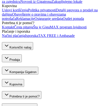
za zajednicu
Novosti iz Gigatrona
Zakupljujemo lokale
Kupovina
Uslovi korišćenja
Politika privatnosti
Detalji ugovora o prodaji na
daljinu
Obaveštenje o pravima i obavezama
potrošača
Reklamacije
Osiguranje uređaja
Outlet ponuda
Potrebna ti je pomoć?
Kontakt
Česta pitanja
Šta je GigaMAX program lojalnosti
Plaćanje i isporuka
Načini plaćanja
Isporuka
TAX FREE i Ambasade
Korisnički nalog
Prodaja
Kompanija Gigatron
Kupovina
Potrebna ti je pomoć?