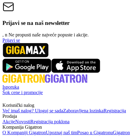
Prijavi se na naš newsletter
, n
N
e propusti naše najveće popuste i akcije.
Prijavi se
Isporuka
Šok cene i promocije
Korisnički nalog
Već imaš nalog? Uloguj se sada
Zaboravljena lozinka
Registracija
Prodaja
Akcije
Novosti
Registracija poklona
Kompanija Gigatron
O Kompaniji Gigatron
Upoznaj naš tim
Posao u Gigatronu
Gigatron