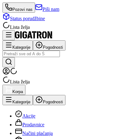
Piši nam
Pozovi nas
Status porudžbine
Lista želja
Kategorije
Pogodnosti
Lista želja
Korpa
Kategorije
Pogodnosti
Akcije
Prodavnice
Načini plaćanja