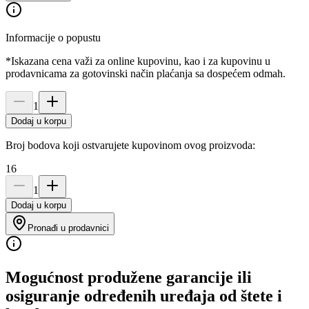
Informacije o popustu
*Iskazana cena važi za online kupovinu, kao i za kupovinu u
prodavnicama za gotovinski način plaćanja sa dospećem odmah.
1
Dodaj u korpu
Broj bodova koji ostvarujete kupovinom ovog proizvoda:
16
1
Dodaj u korpu
Pronađi u prodavnici
Mogućnost produžene garancije ili
osiguranje određenih uređaja od štete i