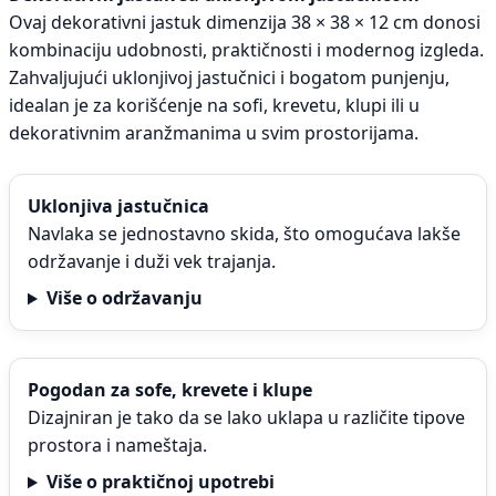
Ovaj dekorativni jastuk dimenzija 38 × 38 × 12 cm donosi
kombinaciju udobnosti, praktičnosti i modernog izgleda.
Zahvaljujući uklonjivoj jastučnici i bogatom punjenju,
idealan je za korišćenje na sofi, krevetu, klupi ili u
dekorativnim aranžmanima u svim prostorijama.
Uklonjiva jastučnica
Navlaka se jednostavno skida, što omogućava lakše
održavanje i duži vek trajanja.
Više o održavanju
Pogodan za sofe, krevete i klupe
Dizajniran je tako da se lako uklapa u različite tipove
prostora i nameštaja.
Više o praktičnoj upotrebi