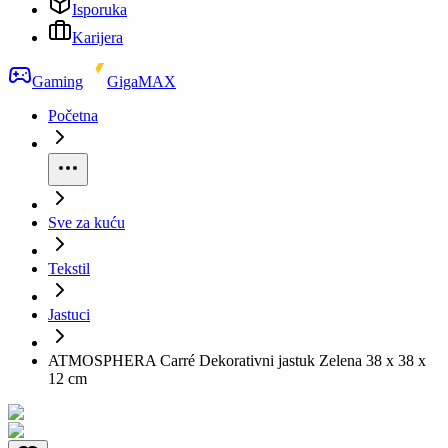
Isporuka
Karijera
Gaming
GigaMAX
Početna
Sve za kuću
Tekstil
Jastuci
ATMOSPHERA Carré Dekorativni jastuk Zelena 38 x 38 x
12 cm