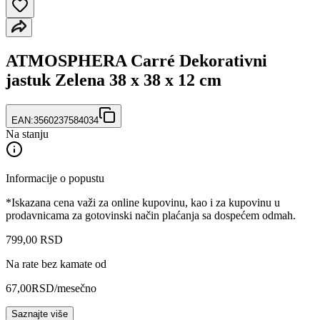
ATMOSPHERA Carré Dekorativni
jastuk Zelena 38 x 38 x 12 cm
EAN:
3560237584034
Na stanju
Informacije o popustu
*Iskazana cena važi za online kupovinu, kao i za kupovinu u
prodavnicama za gotovinski način plaćanja sa dospećem odmah.
799
,
00
RSD
Na rate bez kamate od
67,00
RSD
/mesečno
Saznajte više