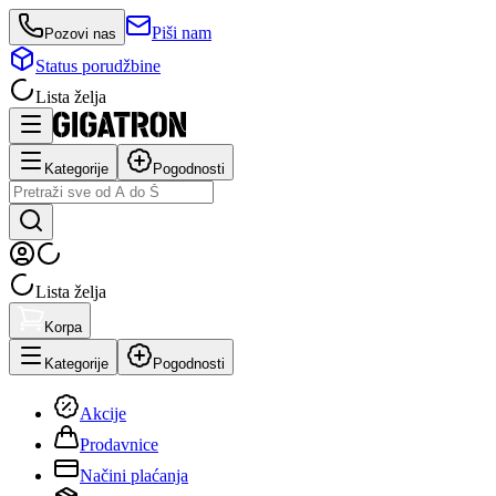
Piši nam
Pozovi nas
Status porudžbine
Lista želja
Kategorije
Pogodnosti
Lista želja
Korpa
Kategorije
Pogodnosti
Akcije
Prodavnice
Načini plaćanja