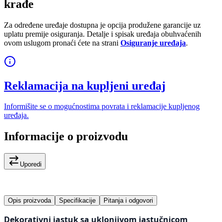
krađe
Za određene uređaje dostupna je opcija produžene garancije uz
uplatu premije osiguranja. Detalje i spisak uređaja obuhvaćenih
ovom uslugom pronaći ćete na strani
Osiguranje uređaja
.
Reklamacija na kupljeni uređaj
Informišite se o mogućnostima povrata i reklamacije kupljenog
uređaja.
Informacije o proizvodu
Uporedi
Opis proizvoda
Specifikacije
Pitanja i odgovori
Dekorativni jastuk sa uklonjivom jastučnicom