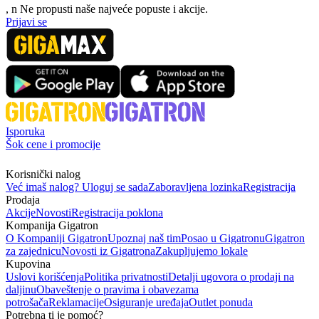
, n
N
e propusti naše najveće popuste i akcije.
Prijavi se
Isporuka
Šok cene i promocije
Korisnički nalog
Već imaš nalog? Uloguj se sada
Zaboravljena lozinka
Registracija
Prodaja
Akcije
Novosti
Registracija poklona
Kompanija Gigatron
O Kompaniji Gigatron
Upoznaj naš tim
Posao u Gigatronu
Gigatron
za zajednicu
Novosti iz Gigatrona
Zakupljujemo lokale
Kupovina
Uslovi korišćenja
Politika privatnosti
Detalji ugovora o prodaji na
daljinu
Obaveštenje o pravima i obavezama
potrošača
Reklamacije
Osiguranje uređaja
Outlet ponuda
Potrebna ti je pomoć?