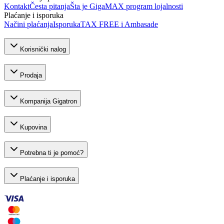
Kontakt
Česta pitanja
Šta je GigaMAX program lojalnosti
Plaćanje i isporuka
Načini plaćanja
Isporuka
TAX FREE i Ambasade
Korisnički nalog
Prodaja
Kompanija Gigatron
Kupovina
Potrebna ti je pomoć?
Plaćanje i isporuka