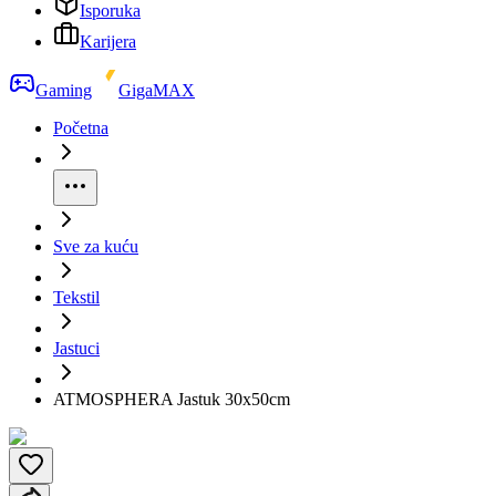
Isporuka
Karijera
Gaming
GigaMAX
Početna
Sve za kuću
Tekstil
Jastuci
ATMOSPHERA Jastuk 30x50cm