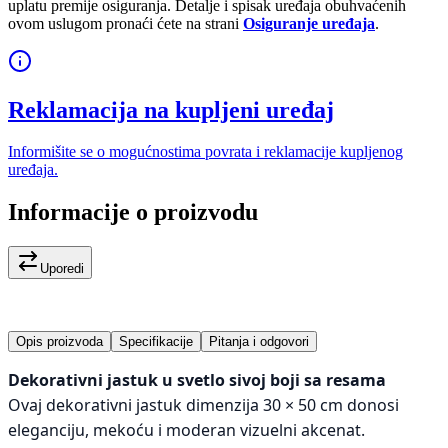
uplatu premije osiguranja. Detalje i spisak uređaja obuhvaćenih
ovom uslugom pronaći ćete na strani
Osiguranje uređaja
.
Reklamacija na kupljeni uređaj
Informišite se o mogućnostima povrata i reklamacije kupljenog
uređaja.
Informacije o proizvodu
Uporedi
Opis proizvoda
Specifikacije
Pitanja i odgovori
Dekorativni jastuk u svetlo sivoj boji sa resama
Ovaj dekorativni jastuk dimenzija 30 × 50 cm donosi
eleganciju, mekoću i moderan vizuelni akcenat.