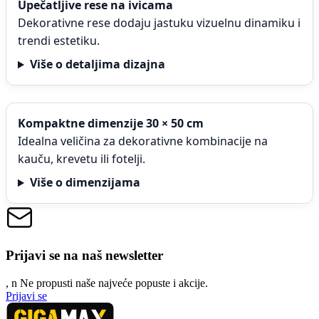
Upečatljive rese na ivicama
Dekorativne rese dodaju jastuku vizuelnu dinamiku i
trendi estetiku.
Više o detaljima dizajna
Kompaktne dimenzije 30 × 50 cm
Idealna veličina za dekorativne kombinacije na
kauču, krevetu ili fotelji.
Više o dimenzijama
Prijavi se na naš newsletter
, n
N
e propusti naše najveće popuste i akcije.
Prijavi se