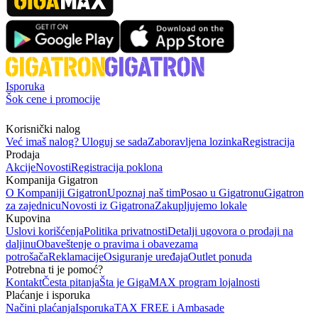
Isporuka
Šok cene i promocije
Korisnički nalog
Već imaš nalog? Uloguj se sada
Zaboravljena lozinka
Registracija
Prodaja
Akcije
Novosti
Registracija poklona
Kompanija Gigatron
O Kompaniji Gigatron
Upoznaj naš tim
Posao u Gigatronu
Gigatron
za zajednicu
Novosti iz Gigatrona
Zakupljujemo lokale
Kupovina
Uslovi korišćenja
Politika privatnosti
Detalji ugovora o prodaji na
daljinu
Obaveštenje o pravima i obavezama
potrošača
Reklamacije
Osiguranje uređaja
Outlet ponuda
Potrebna ti je pomoć?
Kontakt
Česta pitanja
Šta je GigaMAX program lojalnosti
Plaćanje i isporuka
Načini plaćanja
Isporuka
TAX FREE i Ambasade