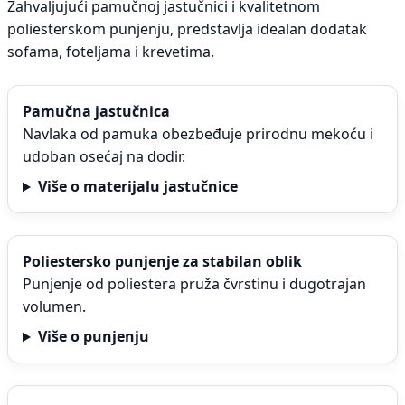
Zahvaljujući pamučnoj jastučnici i kvalitetnom
poliesterskom punjenju, predstavlja idealan dodatak
sofama, foteljama i krevetima.
Pamučna jastučnica
Navlaka od pamuka obezbeđuje prirodnu mekoću i
udoban osećaj na dodir.
Više o materijalu jastučnice
Poliestersko punjenje za stabilan oblik
Punjenje od poliestera pruža čvrstinu i dugotrajan
volumen.
Više o punjenju