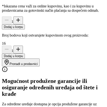
*Iskazana cena važi za online kupovinu, kao i za kupovinu u
prodavnicama za gotovinski način plaćanja sa dospećem odmah.
1
Dodaj u korpu
Broj bodova koji ostvarujete kupovinom ovog proizvoda:
16
1
Dodaj u korpu
Pronađi u prodavnici
Mogućnost produžene garancije ili
osiguranje određenih uređaja od štete i
krađe
Za određene uređaje dostupna je opcija produžene garancije uz