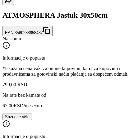
ATMOSPHERA Jastuk 30x50cm
EAN:
3560238658437
Na stanju
Informacije o popustu
*Iskazana cena važi za online kupovinu, kao i za kupovinu u
prodavnicama za gotovinski način plaćanja sa dospećem odmah.
799
,
00
RSD
Na rate bez kamate od
67,00
RSD
/mesečno
Saznajte više
Informacije o popustu