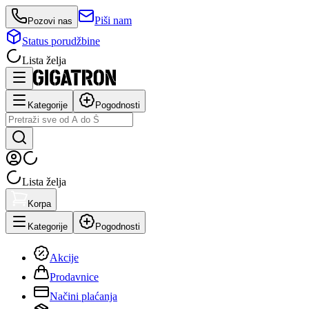
Piši nam
Pozovi nas
Status porudžbine
Lista želja
Kategorije
Pogodnosti
Lista želja
Korpa
Kategorije
Pogodnosti
Akcije
Prodavnice
Načini plaćanja