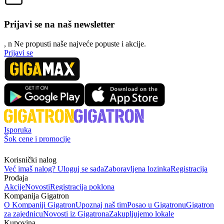
Prijavi se na naš newsletter
, n
N
e propusti naše najveće popuste i akcije.
Prijavi se
Isporuka
Šok cene i promocije
Korisnički nalog
Već imaš nalog? Uloguj se sada
Zaboravljena lozinka
Registracija
Prodaja
Akcije
Novosti
Registracija poklona
Kompanija Gigatron
O Kompaniji Gigatron
Upoznaj naš tim
Posao u Gigatronu
Gigatron
za zajednicu
Novosti iz Gigatrona
Zakupljujemo lokale
Kupovina