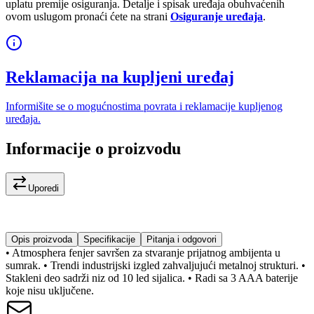
uplatu premije osiguranja. Detalje i spisak uređaja obuhvaćenih
ovom uslugom pronaći ćete na strani
Osiguranje uređaja
.
Reklamacija na kupljeni uređaj
Informišite se o mogućnostima povrata i reklamacije kupljenog
uređaja.
Informacije o proizvodu
Uporedi
Opis proizvoda
Specifikacije
Pitanja i odgovori
• Atmosphera fenjer savršen za stvaranje prijatnog ambijenta u
sumrak. • Trendi industrijski izgled zahvaljujući metalnoj strukturi. •
Stakleni deo sadrži niz od 10 led sijalica. • Radi sa 3 AAA baterije
koje nisu uključene.