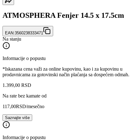
ATMOSPHERA Fenjer 14.5 x 17.5cm
EAN:
3560238333471
Na stanju
Informacije o popustu
*Iskazana cena važi za online kupovinu, kao i za kupovinu u
prodavnicama za gotovinski način plaćanja sa dospećem odmah.
1.399
,
00
RSD
Na rate bez kamate od
117,00
RSD
/mesečno
Saznajte više
Informacije o popustu