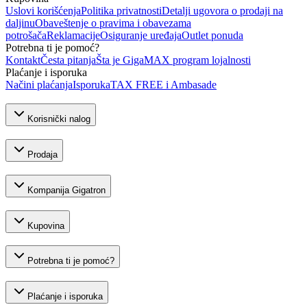
Uslovi korišćenja
Politika privatnosti
Detalji ugovora o prodaji na
daljinu
Obaveštenje o pravima i obavezama
potrošača
Reklamacije
Osiguranje uređaja
Outlet ponuda
Potrebna ti je pomoć?
Kontakt
Česta pitanja
Šta je GigaMAX program lojalnosti
Plaćanje i isporuka
Načini plaćanja
Isporuka
TAX FREE i Ambasade
Korisnički nalog
Prodaja
Kompanija Gigatron
Kupovina
Potrebna ti je pomoć?
Plaćanje i isporuka