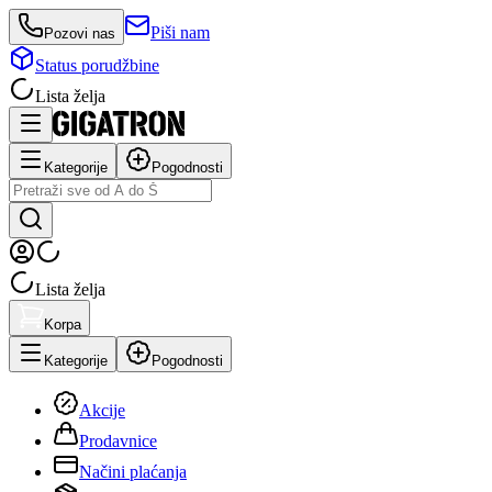
Piši nam
Pozovi nas
Status porudžbine
Lista želja
Kategorije
Pogodnosti
Lista želja
Korpa
Kategorije
Pogodnosti
Akcije
Prodavnice
Načini plaćanja