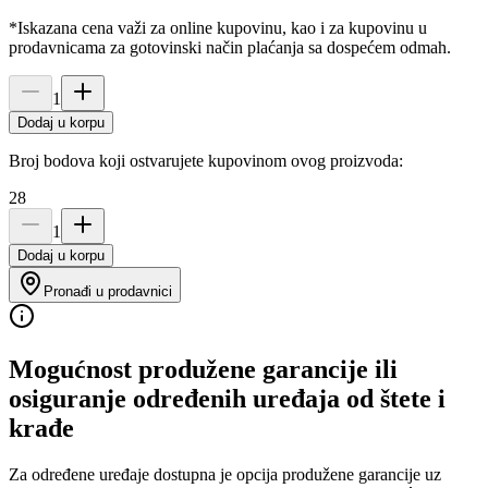
*Iskazana cena važi za online kupovinu, kao i za kupovinu u
prodavnicama za gotovinski način plaćanja sa dospećem odmah.
1
Dodaj u korpu
Broj bodova koji ostvarujete kupovinom ovog proizvoda:
28
1
Dodaj u korpu
Pronađi u prodavnici
Mogućnost produžene garancije ili
osiguranje određenih uređaja od štete i
krađe
Za određene uređaje dostupna je opcija produžene garancije uz