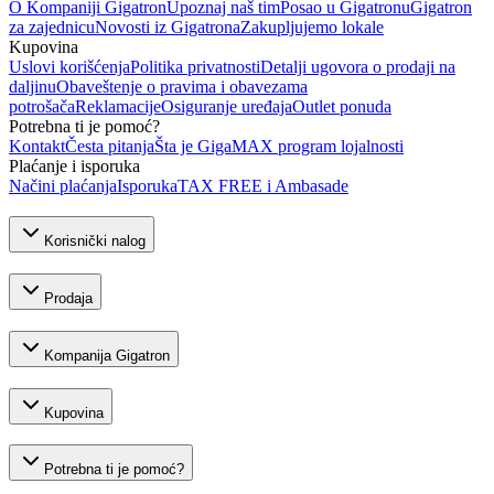
O Kompaniji Gigatron
Upoznaj naš tim
Posao u Gigatronu
Gigatron
za zajednicu
Novosti iz Gigatrona
Zakupljujemo lokale
Kupovina
Uslovi korišćenja
Politika privatnosti
Detalji ugovora o prodaji na
daljinu
Obaveštenje o pravima i obavezama
potrošača
Reklamacije
Osiguranje uređaja
Outlet ponuda
Potrebna ti je pomoć?
Kontakt
Česta pitanja
Šta je GigaMAX program lojalnosti
Plaćanje i isporuka
Načini plaćanja
Isporuka
TAX FREE i Ambasade
Korisnički nalog
Prodaja
Kompanija Gigatron
Kupovina
Potrebna ti je pomoć?