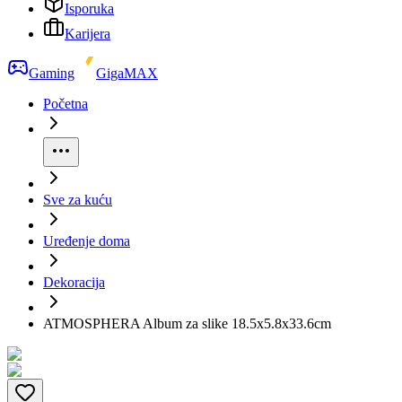
Isporuka
Karijera
Gaming
GigaMAX
Početna
Sve za kuću
Uređenje doma
Dekoracija
ATMOSPHERA Album za slike 18.5x5.8x33.6cm