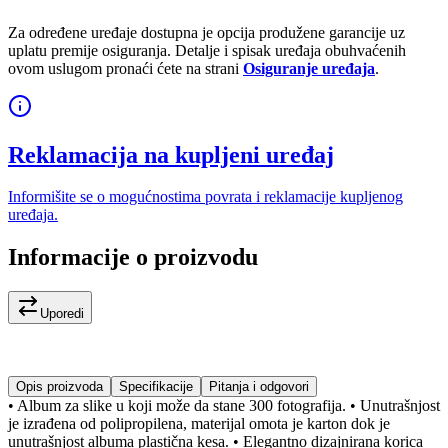
Za određene uređaje dostupna je opcija produžene garancije uz
uplatu premije osiguranja. Detalje i spisak uređaja obuhvaćenih
ovom uslugom pronaći ćete na strani
Osiguranje uređaja
.
Reklamacija na kupljeni uređaj
Informišite se o mogućnostima povrata i reklamacije kupljenog
uređaja.
Informacije o proizvodu
Uporedi
Opis proizvoda
Specifikacije
Pitanja i odgovori
• Album za slike u koji može da stane 300 fotografija. • Unutrašnjost
je izrađena od polipropilena, materijal omota je karton dok je
unutrašnjost albuma plastična kesa. • Elegantno dizajnirana korica