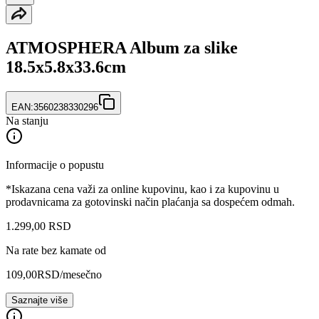
ATMOSPHERA Album za slike
18.5x5.8x33.6cm
EAN:
3560238330296
Na stanju
Informacije o popustu
*Iskazana cena važi za online kupovinu, kao i za kupovinu u
prodavnicama za gotovinski način plaćanja sa dospećem odmah.
1.299
,
00
RSD
Na rate bez kamate od
109,00
RSD
/mesečno
Saznajte više