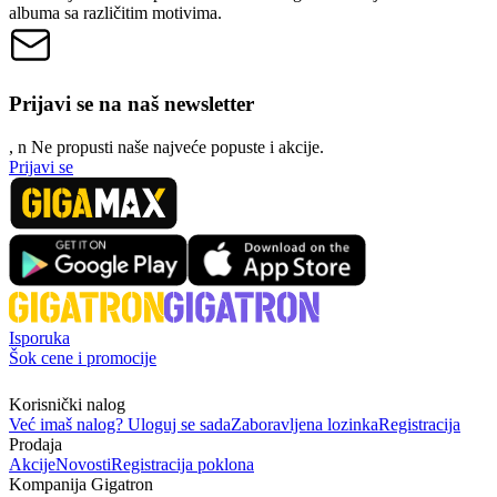
albuma sa različitim motivima.
Prijavi se na naš newsletter
, n
N
e propusti naše najveće popuste i akcije.
Prijavi se
Isporuka
Šok cene i promocije
Korisnički nalog
Već imaš nalog? Uloguj se sada
Zaboravljena lozinka
Registracija
Prodaja
Akcije
Novosti
Registracija poklona
Kompanija Gigatron