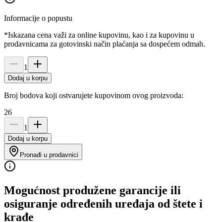
Informacije o popustu
*Iskazana cena važi za online kupovinu, kao i za kupovinu u
prodavnicama za gotovinski način plaćanja sa dospećem odmah.
1
Dodaj u korpu
Broj bodova koji ostvarujete kupovinom ovog proizvoda:
26
1
Dodaj u korpu
Pronađi u prodavnici
Mogućnost produžene garancije ili
osiguranje određenih uređaja od štete i
krađe