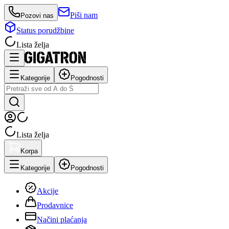
Piši nam
Pozovi nas
Status porudžbine
Lista želja
Kategorije
Pogodnosti
Lista želja
Korpa
Kategorije
Pogodnosti
Akcije
Prodavnice
Načini plaćanja