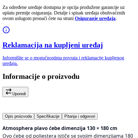
Za određene uređaje dostupna je opcija produžene garancije uz
uplatu premije osiguranja. Detalje i spisak uređaja obuhvaćenih
ovom uslugom pronaći ćete na strani
Osiguranje uređaja
.
Reklamacija na kupljeni uređaj
Informišite se o mogućnostima povrata i reklamacije kupljenog
uređaja.
Informacije o proizvodu
Uporedi
Opis proizvoda
Specifikacije
Pitanja i odgovori
Atmosphera plavo ćebe dimenzija 130 × 180 cm
Ovo ćebe od poliestera ističe se svojim dimenzijama 180