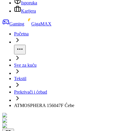
Isporuka
Karijera
Gaming
GigaMAX
Početna
Sve za kuću
Tekstil
Prekrivači i ćebad
ATMOSPHERA 156047F Ćebe