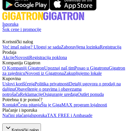
Isporuka
Šok cene i promocije
Korisnički nalog
Već imaš nalog? Uloguj se sada
Zaboravljena lozinka
Registracija
Prodaja
Akcije
Novosti
Registracija poklona
Kompanija Gigatron
O Kompaniji Gigatron
Upoznaj naš tim
Posao u Gigatronu
Gigatron
za zajednicu
Novosti iz Gigatrona
Zakupljujemo lokale
Kupovina
Uslovi korišćenja
Politika privatnosti
Detalji ugovora o prodaji na
daljinu
Obaveštenje o pravima i obavezama
potrošača
Reklamacije
Osiguranje uređaja
Outlet ponuda
Potrebna ti je pomoć?
Kontakt
Česta pitanja
Šta je GigaMAX program lojalnosti
Plaćanje i isporuka
Načini plaćanja
Isporuka
TAX FREE i Ambasade
Korisnički nalog