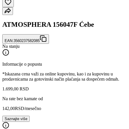
ATMOSPHERA 156047F Ćebe
EAN:
3560237582085
Na stanju
Informacije o popustu
*Iskazana cena važi za online kupovinu, kao i za kupovinu u
prodavnicama za gotovinski način plaćanja sa dospećem odmah.
1.699
,
00
RSD
Na rate bez kamate od
142,00
RSD
/mesečno
Saznajte više