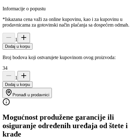
Informacije o popustu
*Iskazana cena važi za online kupovinu, kao i za kupovinu u
prodavnicama za gotovinski način plaćanja sa dospećem odmah.
1
Dodaj u korpu
Broj bodova koji ostvarujete kupovinom ovog proizvoda:
34
1
Dodaj u korpu
Pronađi u prodavnici
Mogućnost produžene garancije ili
osiguranje određenih uređaja od štete i
krađe