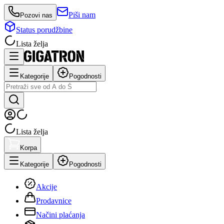
Piši nam
Pozovi nas
Status porudžbine
Lista želja
Kategorije
Pogodnosti
Lista želja
Korpa
Kategorije
Pogodnosti
Akcije
Prodavnice
Načini plaćanja