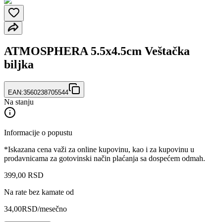
ATMOSPHERA 5.5x4.5cm Veštačka
biljka
EAN:
3560238705544
Na stanju
Informacije o popustu
*Iskazana cena važi za online kupovinu, kao i za kupovinu u
prodavnicama za gotovinski način plaćanja sa dospećem odmah.
399
,
00
RSD
Na rate bez kamate od
34,00
RSD
/mesečno