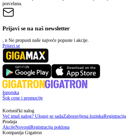
porcelana.
Prijavi se na naš newsletter
, n
N
e propusti naše najveće popuste i akcije.
Prijavi se
Isporuka
Šok cene i promocije
Korisnički nalog
Već imaš nalog? Uloguj se sada
Zaboravljena lozinka
Registracija
Prodaja
Akcije
Novosti
Registracija poklona
Kompanija Gigatron