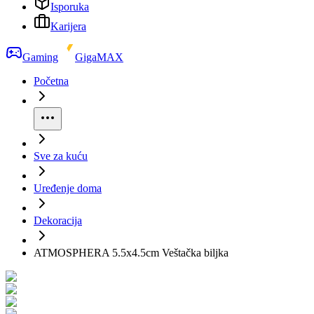
Isporuka
Karijera
Gaming
GigaMAX
Početna
Sve za kuću
Uređenje doma
Dekoracija
ATMOSPHERA 5.5x4.5cm Veštačka biljka