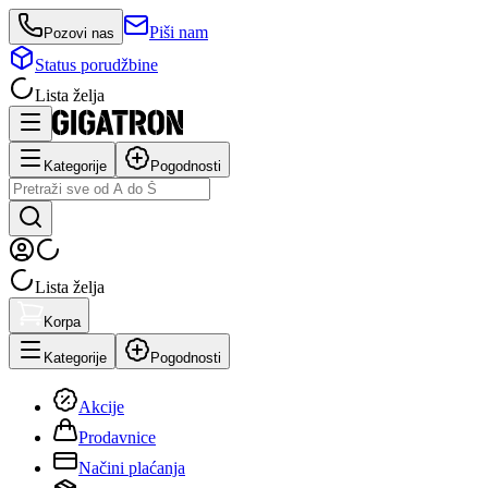
Piši nam
Pozovi nas
Status porudžbine
Lista želja
Kategorije
Pogodnosti
Lista želja
Korpa
Kategorije
Pogodnosti
Akcije
Prodavnice
Načini plaćanja