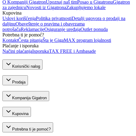
O Kompaniji Gigatron
Upoznaj naš tim
Posao u Gigatronu
Gigatron
za zajednicu
Novosti iz Gigatrona
Zakupljujemo lokale
Kupovina
Uslovi korišćenja
Politika privatnosti
Detalji ugovora o prodaji na
daljinu
Obaveštenje o pravima i obavezama
potrošača
Reklamacije
Osiguranje uređaja
Outlet ponuda
Potrebna ti je pomoć?
Kontakt
Česta pitanja
Šta je GigaMAX program lojalnosti
Plaćanje i isporuka
Načini plaćanja
Isporuka
TAX FREE i Ambasade
Korisnički nalog
Prodaja
Kompanija Gigatron
Kupovina
Potrebna ti je pomoć?