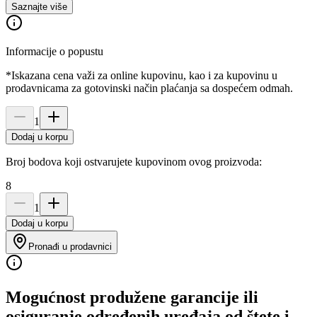
Saznajte više
Informacije o popustu
*Iskazana cena važi za online kupovinu, kao i za kupovinu u
prodavnicama za gotovinski način plaćanja sa dospećem odmah.
1
Dodaj u korpu
Broj bodova koji ostvarujete kupovinom ovog proizvoda:
8
1
Dodaj u korpu
Pronađi u prodavnici
Mogućnost produžene garancije ili
osiguranje određenih uređaja od štete i