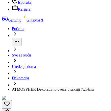
Isporuka
Karijera
Gaming
GigaMAX
Početna
Sve za kuću
Uređenje doma
Dekoracija
ATMOSPHER Dekorativno cveće u saksiji 7x14cm