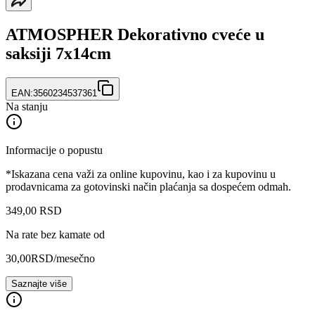
ATMOSPHER Dekorativno cveće u
saksiji 7x14cm
EAN:
3560234537361
Na stanju
Informacije o popustu
*Iskazana cena važi za online kupovinu, kao i za kupovinu u
prodavnicama za gotovinski način plaćanja sa dospećem odmah.
349
,
00
RSD
Na rate bez kamate od
30,00
RSD
/mesečno
Saznajte više