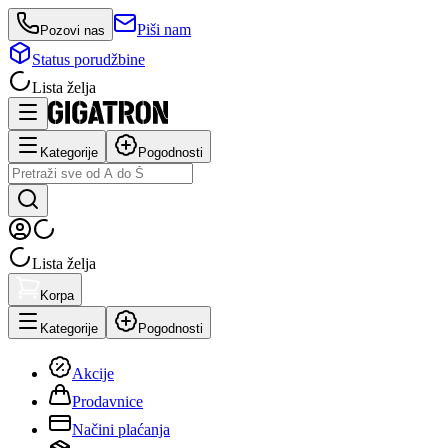
Piši nam
Pozovi nas
Status porudžbine
Lista želja
Kategorije
Pogodnosti
Lista želja
Korpa
Kategorije
Pogodnosti
Akcije
Prodavnice
Načini plaćanja