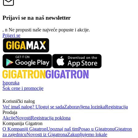
Prijavi se na naš newsletter
, n
N
e propusti naše najveće popuste i akcije.
Prijavi se
Isporuka
Šok cene i promocije
Korisnički nalog
Već imaš nalog? Uloguj se sada
Zaboravljena lozinka
Registracija
Prodaja
Akcije
Novosti
Registracija poklona
Kompanija Gigatron
O Kompaniji Gigatron
Upoznaj naš tim
Posao u Gigatronu
Gigatron
za zajednicu
Novosti iz Gigatrona
Zakupljujemo lokale