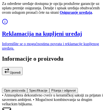
Za određene uređaje dostupna je opcija produžene garancije uz
uplatu premije osiguranja. Detalje i spisak uređaja obuhvaćenih
ovom uslugom pronaći ćete na strani
Osiguranje uređaja
.
Reklamacija na kupljeni uređaj
Informišite se o mogućnostima povrata i reklamacije kupljenog
uređaja.
Informacije o proizvodu
Uporedi
Opis proizvoda
Specifikacije
Pitanja i odgovori
• Atmosphera dekorativno cveće u keramičkoj saksiji za prijatan i
savremen ambijent. • Mogućnost kombinovanja sa drugim
veštackim biljkama.