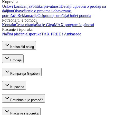
Kupovina
Uslovi korišćenja
Politika privatnosti
Detalji ugovora o prodaji na
daljinu
Obaveštenje o pravima i obavezama
potrošača
Reklamacije
Osiguranje uređaja
Outlet ponuda
Potrebna ti je pomoć?
Kontakt
Česta pitanja
Šta je GigaMAX program lojalnosti
Plaćanje i isporuka
Načini plaćanja
Isporuka
TAX FREE i Ambasade
Korisnički nalog
Prodaja
Kompanija Gigatron
Kupovina
Potrebna ti je pomoć?
Plaćanje i isporuka