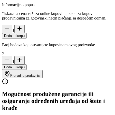
Informacije o popustu
*Iskazana cena važi za online kupovinu, kao i za kupovinu u
prodavnicama za gotovinski način plaćanja sa dospećem odmah.
1
Dodaj u korpu
Broj bodova koji ostvarujete kupovinom ovog proizvoda:
7
1
Dodaj u korpu
Pronađi u prodavnici
Mogućnost produžene garancije ili
osiguranje određenih uređaja od štete i
krađe