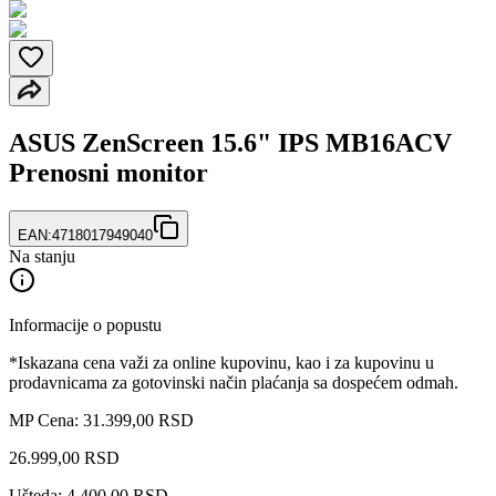
ASUS ZenScreen 15.6" IPS MB16ACV
Prenosni monitor
EAN:
4718017949040
Na stanju
Informacije o popustu
*Iskazana cena važi za online kupovinu, kao i za kupovinu u
prodavnicama za gotovinski način plaćanja sa dospećem odmah.
MP Cena: 31.399,00 RSD
26.999
,
00
RSD
Ušteda: 4.400,00 RSD