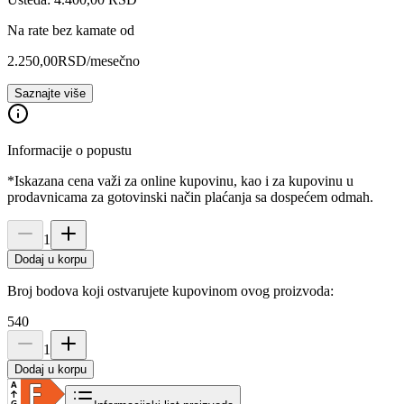
Na rate bez kamate od
2.250,00
RSD
/mesečno
Saznajte više
Informacije o popustu
*Iskazana cena važi za online kupovinu, kao i za kupovinu u
prodavnicama za gotovinski način plaćanja sa dospećem odmah.
1
Dodaj u korpu
Broj bodova koji ostvarujete kupovinom ovog proizvoda:
540
1
Dodaj u korpu