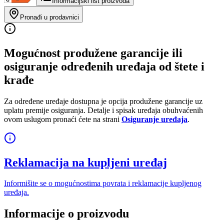
Informacijski list proizvoda
Pronađi u prodavnici
Mogućnost produžene garancije ili
osiguranje određenih uređaja od štete i
krađe
Za određene uređaje dostupna je opcija produžene garancije uz
uplatu premije osiguranja. Detalje i spisak uređaja obuhvaćenih
ovom uslugom pronaći ćete na strani
Osiguranje uređaja
.
Reklamacija na kupljeni uređaj
Informišite se o mogućnostima povrata i reklamacije kupljenog
uređaja.
Informacije o proizvodu