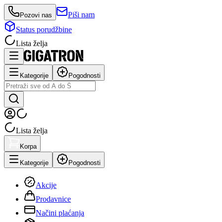
Piši nam
Pozovi nas
Status porudžbine
Lista želja
Kategorije
Pogodnosti
Lista želja
Korpa
Kategorije
Pogodnosti
Akcije
Prodavnice
Načini plaćanja