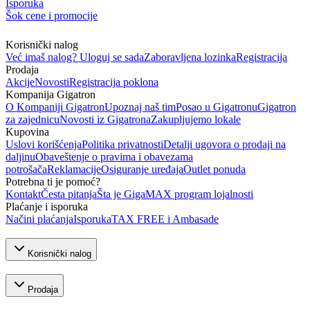
Isporuka
Šok cene i promocije
Korisnički nalog
Već imaš nalog? Uloguj se sada
Zaboravljena lozinka
Registracija
Prodaja
Akcije
Novosti
Registracija poklona
Kompanija Gigatron
O Kompaniji Gigatron
Upoznaj naš tim
Posao u Gigatronu
Gigatron
za zajednicu
Novosti iz Gigatrona
Zakupljujemo lokale
Kupovina
Uslovi korišćenja
Politika privatnosti
Detalji ugovora o prodaji na
daljinu
Obaveštenje o pravima i obavezama
potrošača
Reklamacije
Osiguranje uređaja
Outlet ponuda
Potrebna ti je pomoć?
Kontakt
Česta pitanja
Šta je GigaMAX program lojalnosti
Plaćanje i isporuka
Načini plaćanja
Isporuka
TAX FREE i Ambasade
Korisnički nalog
Prodaja