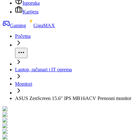
Isporuka
Karijera
Gaming
GigaMAX
Početna
Laptop, računari i IT oprema
Monitori
ASUS ZenScreen 15.6" IPS MB16ACV Prenosni monitor