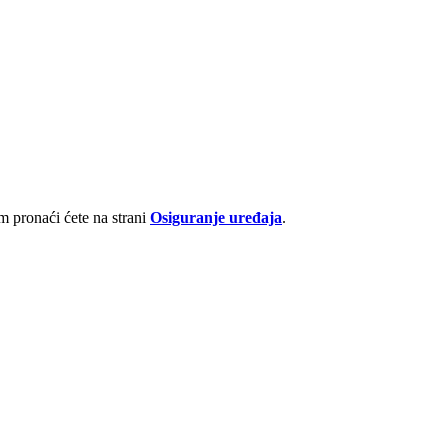
 pronaći ćete na strani
Osiguranje uređaja
.