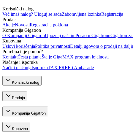
Korisnički nalog
Već imaš nalog? Uloguj se sada
Zaboravljena lozinka
Registracija
Prodaja
Akcije
Novosti
Registracija poklona
Kompanija Gigatron
O Kompaniji Gigatron
Upoznaj naš tim
Posao u Gigatronu
Gigatron za
Kupovina
Uslovi korišćenja
Politika privatnosti
Detalji ugovora o prodaji na dalji
Potrebna ti je pomoć?
Kontakt
Česta pitanja
Šta je GigaMAX program lojalnosti
Plaćanje i isporuka
Načini plaćanja
Isporuka
TAX FREE i Ambasade
Korisnički nalog
Prodaja
Kompanija Gigatron
Kupovina