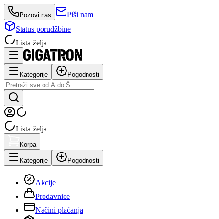
Piši nam
Pozovi nas
Status porudžbine
Lista želja
Kategorije
Pogodnosti
Lista želja
Korpa
Kategorije
Pogodnosti
Akcije
Prodavnice
Načini plaćanja