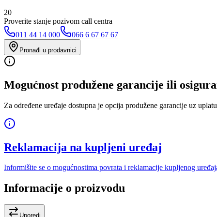
20
Proverite stanje pozivom call centra
011 44 14 000
066 6 67 67 67
Pronađi u prodavnici
Mogućnost produžene garancije ili osigura
Za određene uređaje dostupna je opcija produžene garancije uz uplatu
Reklamacija na kupljeni uređaj
Informišite se o mogućnostima povrata i reklamacije kupljenog uređaj
Informacije o proizvodu
Uporedi