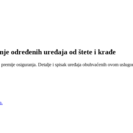
nje određenih uređaja od štete i krađe
 premije osiguranja. Detalje i spisak uređaja obuhvaćenih ovom uslugom
a.