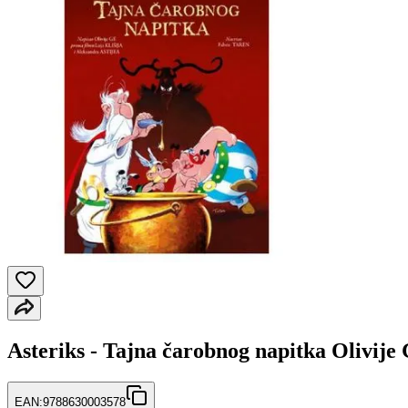
Asteriks - Tajna čarobnog napitka Olivije
EAN:
9788630003578