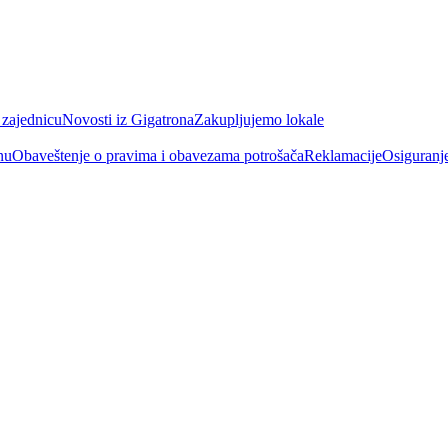
 zajednicu
Novosti iz Gigatrona
Zakupljujemo lokale
nu
Obaveštenje o pravima i obavezama potrošača
Reklamacije
Osiguranj