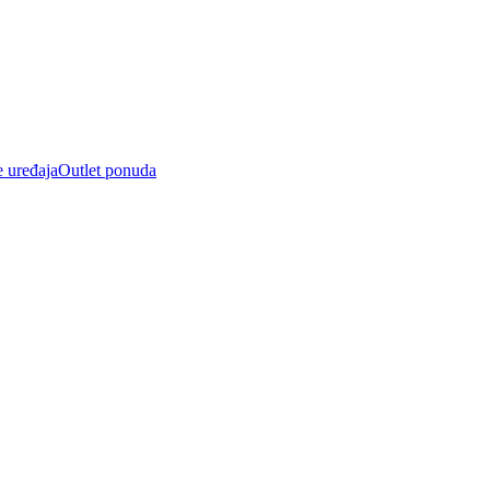
e uređaja
Outlet ponuda