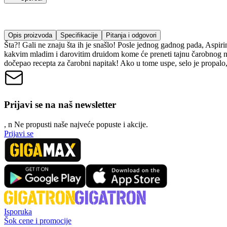
Opis proizvoda
Specifikacije
Pitanja i odgovori
Šta?! Gali ne znaju šta ih je snašlo! Posle jednog gadnog pada, Aspiri
kakvim mladim i darovitim druidom kome će preneti tajnu čarobnog nap
dočepao recepta za čarobni napitak! Ako u tome uspe, selo je propalo
Prijavi se na naš newsletter
, n
N
e propusti naše najveće popuste i akcije.
Prijavi se
Isporuka
Šok cene i promocije