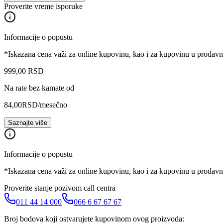
Proverite vreme isporuke
Informacije o popustu
*Iskazana cena važi za online kupovinu, kao i za kupovinu u prodav
999
,
00
RSD
Na rate bez kamate od
84,00
RSD
/mesečno
Saznajte više
Informacije o popustu
*Iskazana cena važi za online kupovinu, kao i za kupovinu u prodav
Proverite stanje pozivom call centra
011 44 14 000
066 6 67 67 67
Broj bodova koji ostvarujete kupovinom ovog proizvoda: