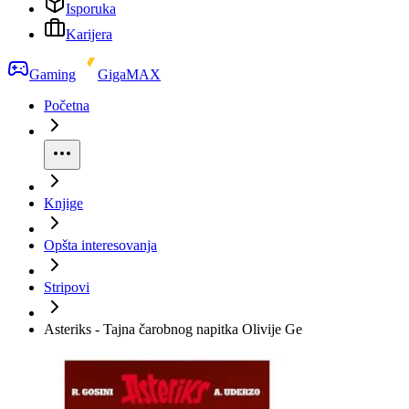
Isporuka
Karijera
Gaming
GigaMAX
Početna
Knjige
Opšta interesovanja
Stripovi
Asteriks - Tajna čarobnog napitka Olivije Ge