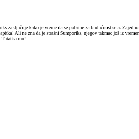
niks zaključuje kako je vreme da se pobrine za budućnost sela. Zajedno 
itka! Ali ne zna da je strašni Sumporiks, njegov takmac još iz vremena
, Tutatisa mu!