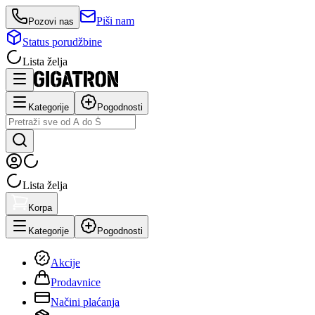
Piši nam
Pozovi nas
Status porudžbine
Lista želja
Kategorije
Pogodnosti
Lista želja
Korpa
Kategorije
Pogodnosti
Akcije
Prodavnice
Načini plaćanja