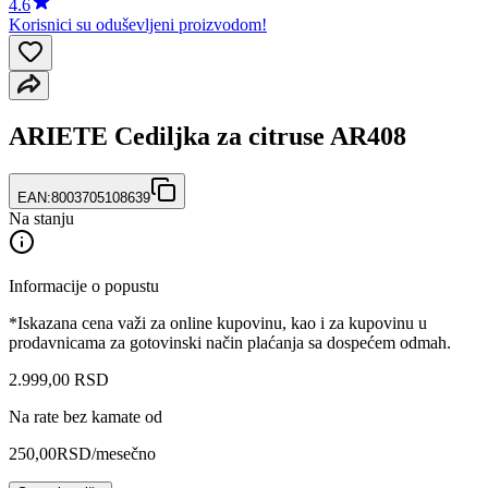
4.6
Korisnici su oduševljeni proizvodom!
ARIETE Cediljka za citruse AR408
EAN:
8003705108639
Na stanju
Informacije o popustu
*Iskazana cena važi za online kupovinu, kao i za kupovinu u
prodavnicama za gotovinski način plaćanja sa dospećem odmah.
2.999
,
00
RSD
Na rate bez kamate od
250,00
RSD
/mesečno