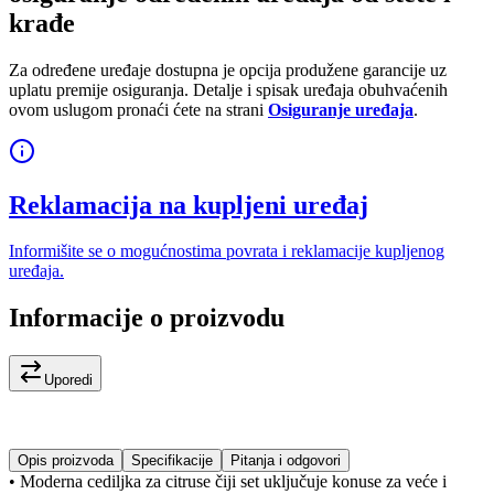
krađe
Za određene uređaje dostupna je opcija produžene garancije uz
uplatu premije osiguranja. Detalje i spisak uređaja obuhvaćenih
ovom uslugom pronaći ćete na strani
Osiguranje uređaja
.
Reklamacija na kupljeni uređaj
Informišite se o mogućnostima povrata i reklamacije kupljenog
uređaja.
Informacije o proizvodu
Uporedi
Opis proizvoda
Specifikacije
Pitanja i odgovori
• Moderna cediljka za citruse čiji set uključuje konuse za veće i