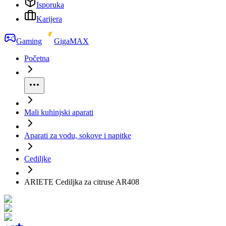
Isporuka
Karijera
Gaming
GigaMAX
Početna
Mali kuhinjski aparati
Aparati za vodu, sokove i napitke
Cediljke
ARIETE Cediljka za citruse AR408