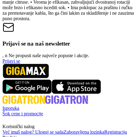
manje citruse. • Veoma je efikasan, zahvaljujući dvostranoj rotaciji
može brzo i efikasno iscediti sok. • Ima poklopac za prašinu i ručku
za premotavanje kabla, što ga čini lakim za skladištenje i ne zauzima
puno prostora.
Prijavi se na naš newsletter
, n
N
e propusti naše najveće popuste i akcije.
Prijavi se
Isporuka
Šok cene i promocije
Korisnički nalog
Već imaš nalog? Uloguj se sada
Zaboravljena lozinka
Registracija