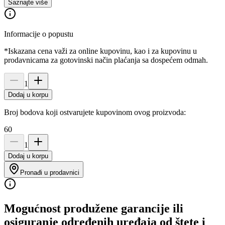
Saznajte više
Informacije o popustu
*Iskazana cena važi za online kupovinu, kao i za kupovinu u
prodavnicama za gotovinski način plaćanja sa dospećem odmah.
1
Dodaj u korpu
Broj bodova koji ostvarujete kupovinom ovog proizvoda:
60
1
Dodaj u korpu
Pronađi u prodavnici
Mogućnost produžene garancije ili
osiguranje određenih uređaja od štete i