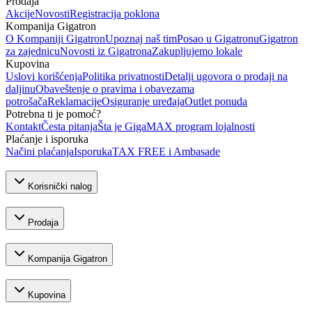
Prodaja
Akcije
Novosti
Registracija poklona
Kompanija Gigatron
O Kompaniji Gigatron
Upoznaj naš tim
Posao u Gigatronu
Gigatron
za zajednicu
Novosti iz Gigatrona
Zakupljujemo lokale
Kupovina
Uslovi korišćenja
Politika privatnosti
Detalji ugovora o prodaji na
daljinu
Obaveštenje o pravima i obavezama
potrošača
Reklamacije
Osiguranje uređaja
Outlet ponuda
Potrebna ti je pomoć?
Kontakt
Česta pitanja
Šta je GigaMAX program lojalnosti
Plaćanje i isporuka
Načini plaćanja
Isporuka
TAX FREE i Ambasade
Korisnički nalog
Prodaja
Kompanija Gigatron
Kupovina