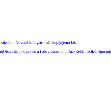
 zajednicu
Novosti iz Gigatrona
Zakupljujemo lokale
nu
Obaveštenje o pravima i obavezama potrošača
Reklamacije
Osiguranj