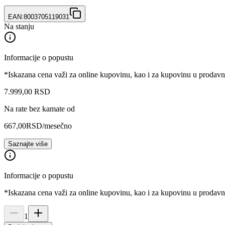
EAN:
8003705119031
Na stanju
Informacije o popustu
*Iskazana cena važi za online kupovinu, kao i za kupovinu u prodav
7.999
,
00
RSD
Na rate bez kamate od
667,00
RSD
/mesečno
Saznajte više
Informacije o popustu
*Iskazana cena važi za online kupovinu, kao i za kupovinu u prodav
1