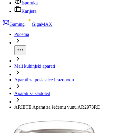
Isporuka
Karijera
Gaming
GigaMAX
Početna
Mali kuhinjski aparati
Aparati za poslastice i razonodu
Aparati za sladoled
ARIETE Aparat za šećernu vunu AR2973RD