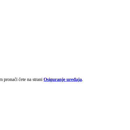
 pronaći ćete na strani
Osiguranje uređaja
.