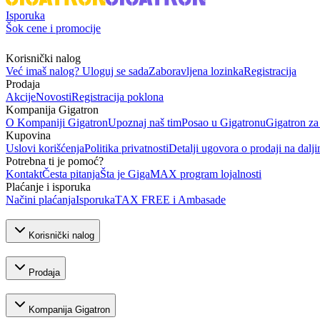
Isporuka
Šok cene i promocije
Korisnički nalog
Već imaš nalog? Uloguj se sada
Zaboravljena lozinka
Registracija
Prodaja
Akcije
Novosti
Registracija poklona
Kompanija Gigatron
O Kompaniji Gigatron
Upoznaj naš tim
Posao u Gigatronu
Gigatron za
Kupovina
Uslovi korišćenja
Politika privatnosti
Detalji ugovora o prodaji na dalji
Potrebna ti je pomoć?
Kontakt
Česta pitanja
Šta je GigaMAX program lojalnosti
Plaćanje i isporuka
Načini plaćanja
Isporuka
TAX FREE i Ambasade
Korisnički nalog
Prodaja
Kompanija Gigatron