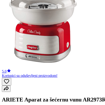
5.0
Korisnici su oduševljeni proizvodom!
ARIETE Aparat za šećernu vunu AR2973