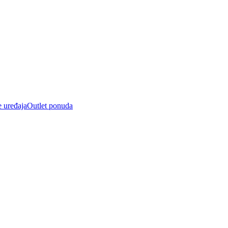
e uređaja
Outlet ponuda