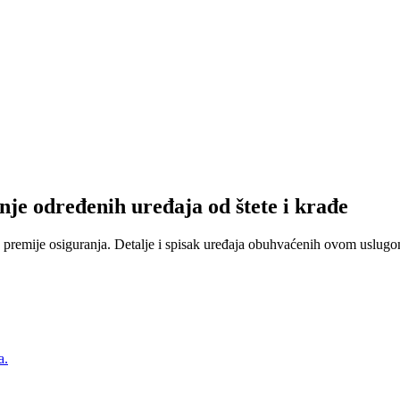
nje određenih uređaja od štete i krađe
 premije osiguranja. Detalje i spisak uređaja obuhvaćenih ovom uslugom
a.