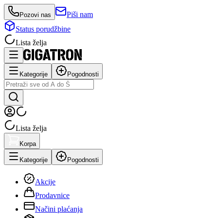
Piši nam
Pozovi nas
Status porudžbine
Lista želja
Kategorije
Pogodnosti
Lista želja
Korpa
Kategorije
Pogodnosti
Akcije
Prodavnice
Načini plaćanja