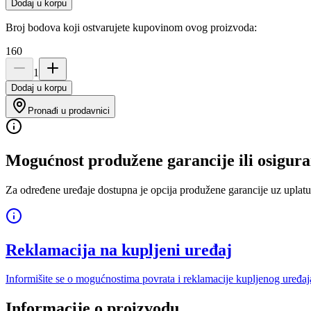
Dodaj u korpu
Broj bodova koji ostvarujete kupovinom ovog proizvoda:
160
1
Dodaj u korpu
Pronađi u prodavnici
Mogućnost produžene garancije ili osigura
Za određene uređaje dostupna je opcija produžene garancije uz uplatu
Reklamacija na kupljeni uređaj
Informišite se o mogućnostima povrata i reklamacije kupljenog uređaj
Informacije o proizvodu