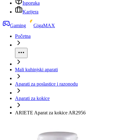
Isporuka
Karijera
Gaming
GigaMAX
Početna
Mali kuhinjski aparati
Aparati za poslastice i razonodu
Aparati za kokice
ARIETE Aparat za kokice AR2956