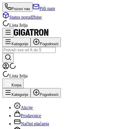
Piši nam
Pozovi nas
Status porudžbine
Lista želja
Kategorije
Pogodnosti
Lista želja
Korpa
Kategorije
Pogodnosti
Akcije
Prodavnice
Načini plaćanja