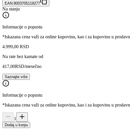
EAN:
8003705119277
Na stanju
Informacije o popustu
*Iskazana cena važi za online kupovinu, kao i za kupovinu u prodav
4.999
,
00
RSD
Na rate bez kamate od
417,00
RSD
/mesečno
Saznajte više
Informacije o popustu
*Iskazana cena važi za online kupovinu, kao i za kupovinu u prodav
1
Dodaj u korpu