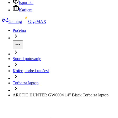
Isporuka
Karijera
Gaming
GigaMAX
Početna
Sport i putovanje
Koferi, torbe i rančevi
Torbe za laptop
ARCTIC HUNTER GW0004 14” Black Torba za laptop