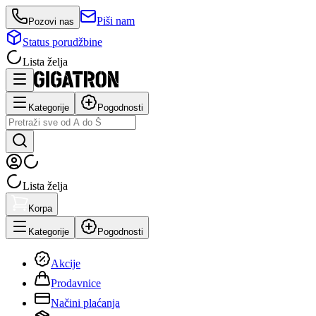
Piši nam
Pozovi nas
Status porudžbine
Lista želja
Kategorije
Pogodnosti
Lista želja
Korpa
Kategorije
Pogodnosti
Akcije
Prodavnice
Načini plaćanja