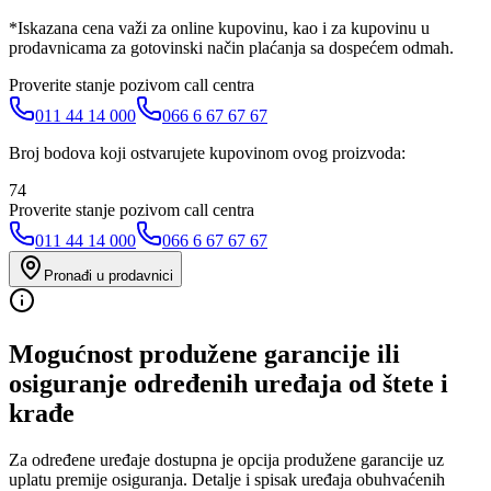
*Iskazana cena važi za online kupovinu, kao i za kupovinu u
prodavnicama za gotovinski način plaćanja sa dospećem odmah.
Proverite stanje pozivom call centra
011 44 14 000
066 6 67 67 67
Broj bodova koji ostvarujete kupovinom ovog proizvoda:
74
Proverite stanje pozivom call centra
011 44 14 000
066 6 67 67 67
Pronađi u prodavnici
Mogućnost produžene garancije ili
osiguranje određenih uređaja od štete i
krađe
Za određene uređaje dostupna je opcija produžene garancije uz
uplatu premije osiguranja. Detalje i spisak uređaja obuhvaćenih