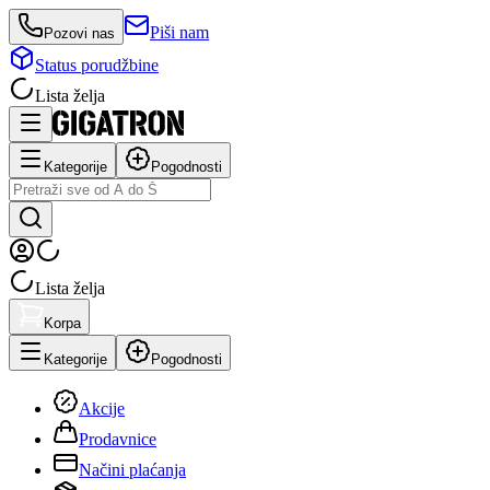
Piši nam
Pozovi nas
Status porudžbine
Lista želja
Kategorije
Pogodnosti
Lista želja
Korpa
Kategorije
Pogodnosti
Akcije
Prodavnice
Načini plaćanja