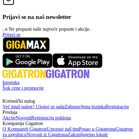
Prijavi se na naš newsletter
, n
N
e propusti naše najveće popuste i akcije.
Prijavi se
Isporuka
Šok cene i promocije
Korisnički nalog
Već imaš nalog? Uloguj se sada
Zaboravljena lozinka
Registracija
Prodaja
Akcije
Novosti
Registracija poklona
Kompanija Gigatron
O Kompaniji Gigatron
Upoznaj naš tim
Posao u Gigatronu
Gigatron
za zajednicu
Novosti iz Gigatrona
Zakupljujemo lokale