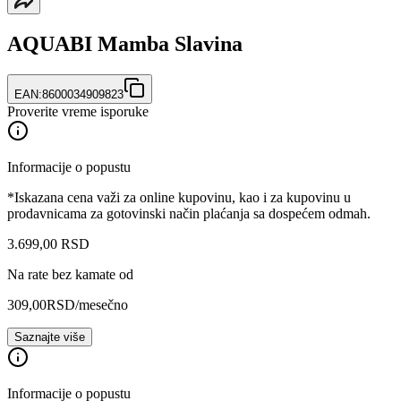
AQUABI Mamba Slavina
EAN:
8600034909823
Proverite vreme isporuke
Informacije o popustu
*Iskazana cena važi za online kupovinu, kao i za kupovinu u
prodavnicama za gotovinski način plaćanja sa dospećem odmah.
3.699
,
00
RSD
Na rate bez kamate od
309,00
RSD
/mesečno
Saznajte više
Informacije o popustu