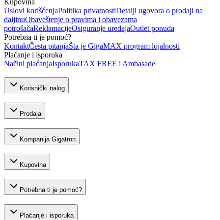
Kupovina
Uslovi korišćenja
Politika privatnosti
Detalji ugovora o prodaji na
daljinu
Obaveštenje o pravima i obavezama
potrošača
Reklamacije
Osiguranje uređaja
Outlet ponuda
Potrebna ti je pomoć?
Kontakt
Česta pitanja
Šta je GigaMAX program lojalnosti
Plaćanje i isporuka
Načini plaćanja
Isporuka
TAX FREE i Ambasade
Korisnički nalog
Prodaja
Kompanija Gigatron
Kupovina
Potrebna ti je pomoć?
Plaćanje i isporuka