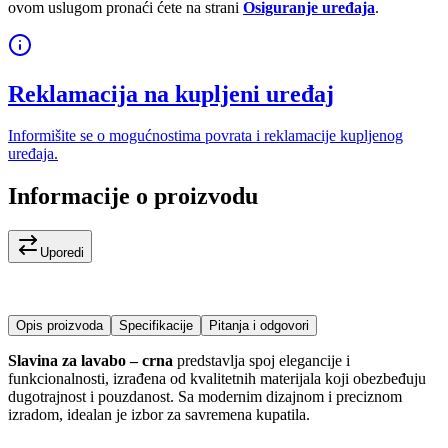
ovom uslugom pronaći ćete na strani
Osiguranje uređaja
.
Reklamacija na kupljeni uređaj
Informišite se o mogućnostima povrata i reklamacije kupljenog
uređaja.
Informacije o proizvodu
Uporedi
Opis proizvoda
Specifikacije
Pitanja i odgovori
Slavina za lavabo – crna
predstavlja spoj elegancije i
funkcionalnosti, izrađena od kvalitetnih materijala koji obezbeđuju
dugotrajnost i pouzdanost. Sa modernim dizajnom i preciznom
izradom, idealan je izbor za savremena kupatila.