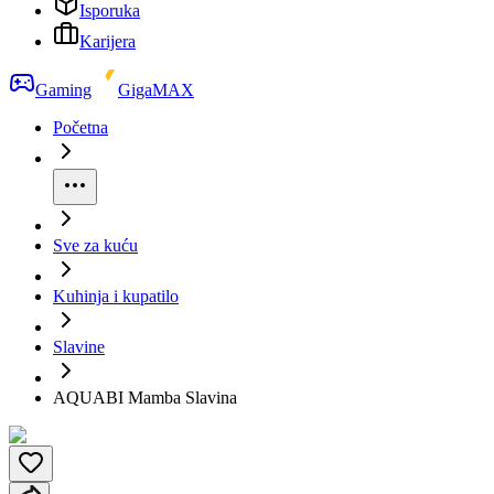
Isporuka
Karijera
Gaming
GigaMAX
Početna
Sve za kuću
Kuhinja i kupatilo
Slavine
AQUABI Mamba Slavina