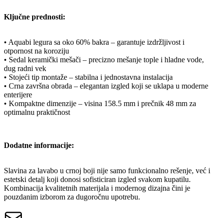
Ključne prednosti:
• Aquabi legura sa oko 60% bakra – garantuje izdržljivost i
otpornost na koroziju
• Sedal keramički mešači – precizno mešanje tople i hladne vode,
dug radni vek
• Stojeći tip montaže – stabilna i jednostavna instalacija
• Crna završna obrada – elegantan izgled koji se uklapa u moderne
enterijere
• Kompaktne dimenzije – visina 158.5 mm i prečnik 48 mm za
optimalnu praktičnost
Dodatne informacije:
Slavina za lavabo u crnoj boji nije samo funkcionalno rešenje, već i
estetski detalj koji donosi sofisticiran izgled svakom kupatilu.
Kombinacija kvalitetnih materijala i modernog dizajna čini je
pouzdanim izborom za dugoročnu upotrebu.