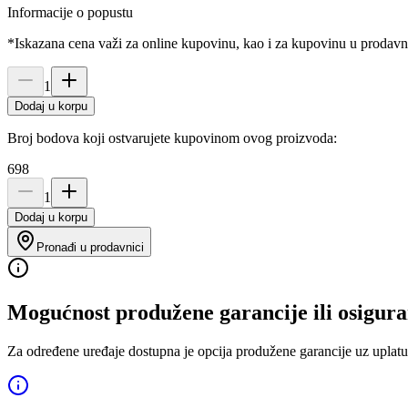
Informacije o popustu
*Iskazana cena važi za online kupovinu, kao i za kupovinu u prodav
1
Dodaj u korpu
Broj bodova koji ostvarujete kupovinom ovog proizvoda:
698
1
Dodaj u korpu
Pronađi u prodavnici
Mogućnost produžene garancije ili osigura
Za određene uređaje dostupna je opcija produžene garancije uz uplatu