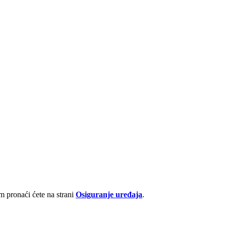
 pronaći ćete na strani
Osiguranje uređaja
.