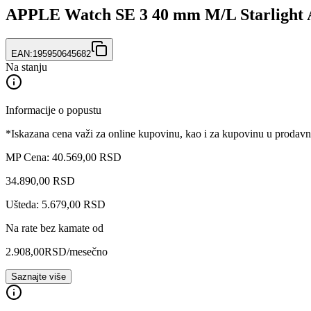
APPLE Watch SE 3 40 mm M/L Starlight
EAN:
195950645682
Na stanju
Informacije o popustu
*Iskazana cena važi za online kupovinu, kao i za kupovinu u prodav
MP Cena: 40.569,00 RSD
34.890
,
00
RSD
Ušteda: 5.679,00 RSD
Na rate bez kamate od
2.908,00
RSD
/mesečno
Saznajte više