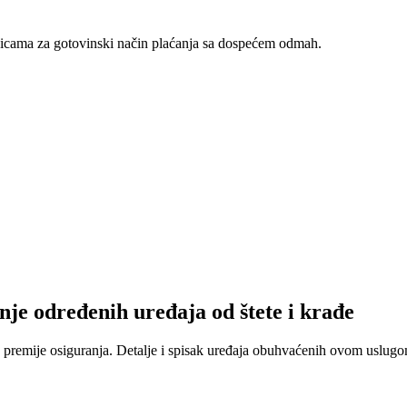
nicama za gotovinski način plaćanja sa dospećem odmah.
nje određenih uređaja od štete i krađe
 premije osiguranja. Detalje i spisak uređaja obuhvaćenih ovom uslugom