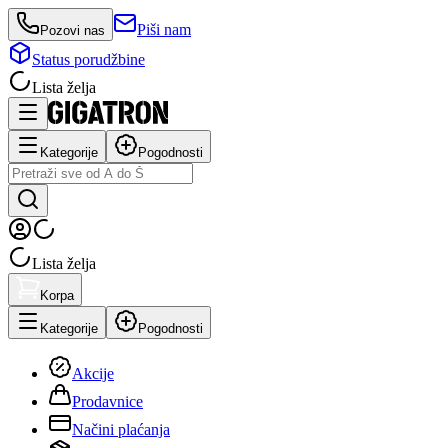
Piši nam
Pozovi nas
Status porudžbine
Lista želja
Kategorije
Pogodnosti
Lista želja
Korpa
Kategorije
Pogodnosti
Akcije
Prodavnice
Načini plaćanja