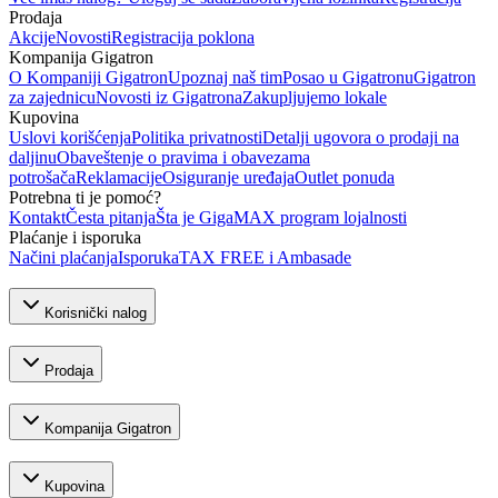
Prodaja
Akcije
Novosti
Registracija poklona
Kompanija Gigatron
O Kompaniji Gigatron
Upoznaj naš tim
Posao u Gigatronu
Gigatron
za zajednicu
Novosti iz Gigatrona
Zakupljujemo lokale
Kupovina
Uslovi korišćenja
Politika privatnosti
Detalji ugovora o prodaji na
daljinu
Obaveštenje o pravima i obavezama
potrošača
Reklamacije
Osiguranje uređaja
Outlet ponuda
Potrebna ti je pomoć?
Kontakt
Česta pitanja
Šta je GigaMAX program lojalnosti
Plaćanje i isporuka
Načini plaćanja
Isporuka
TAX FREE i Ambasade
Korisnički nalog
Prodaja
Kompanija Gigatron
Kupovina