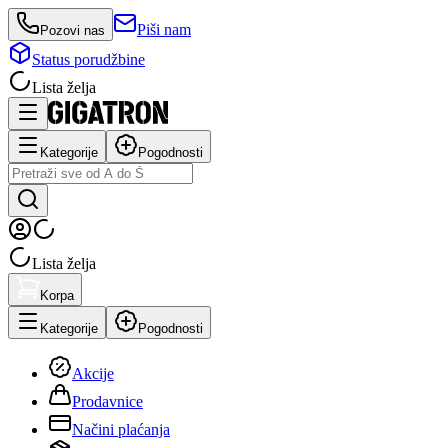
Piši nam
Pozovi nas
Status porudžbine
Lista želja
Kategorije
Pogodnosti
Lista želja
Korpa
Kategorije
Pogodnosti
Akcije
Prodavnice
Načini plaćanja