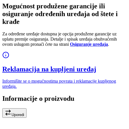
Mogućnost produžene garancije ili
osiguranje određenih uređaja od štete i
krađe
Za određene uređaje dostupna je opcija produžene garancije uz
uplatu premije osiguranja. Detalje i spisak uređaja obuhvaćenih
ovom uslugom pronaći ćete na strani
Osiguranje uređaja
.
Reklamacija na kupljeni uređaj
Informišite se o mogućnostima povrata i reklamacije kupljenog
uređaja.
Informacije o proizvodu
Uporedi