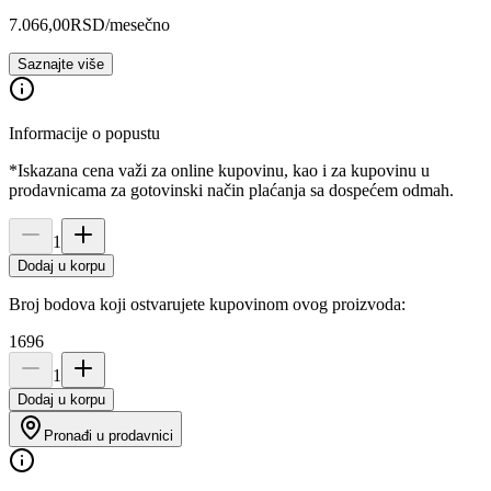
7.066,00
RSD
/mesečno
Saznajte više
Informacije o popustu
*Iskazana cena važi za online kupovinu, kao i za kupovinu u
prodavnicama za gotovinski način plaćanja sa dospećem odmah.
1
Dodaj u korpu
Broj bodova koji ostvarujete kupovinom ovog proizvoda:
1696
1
Dodaj u korpu
Pronađi u prodavnici