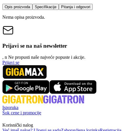
Opis proizvoda
Specifikacije
Pitanja i odgovori
Nema opisa proizvoda.
Prijavi se na naš newsletter
, n
N
e propusti naše najveće popuste i akcije.
Prijavi se
Isporuka
Šok cene i promocije
Korisnički nalog
Već imaš nalog? Uloguj se sada
Zaboravljena lozinka
Registracija