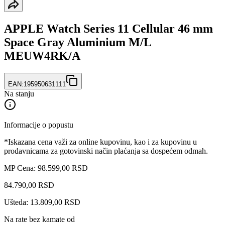
APPLE Watch Series 11 Cellular 46 mm
Space Gray Aluminium M/L
MEUW4RK/A
EAN:
195950631111
Na stanju
Informacije o popustu
*Iskazana cena važi za online kupovinu, kao i za kupovinu u
prodavnicama za gotovinski način plaćanja sa dospećem odmah.
MP Cena: 98.599,00 RSD
84.790
,
00
RSD
Ušteda: 13.809,00 RSD
Na rate bez kamate od