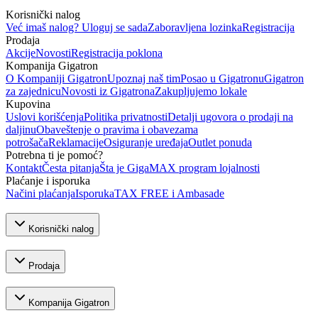
Korisnički nalog
Već imaš nalog? Uloguj se sada
Zaboravljena lozinka
Registracija
Prodaja
Akcije
Novosti
Registracija poklona
Kompanija Gigatron
O Kompaniji Gigatron
Upoznaj naš tim
Posao u Gigatronu
Gigatron
za zajednicu
Novosti iz Gigatrona
Zakupljujemo lokale
Kupovina
Uslovi korišćenja
Politika privatnosti
Detalji ugovora o prodaji na
daljinu
Obaveštenje o pravima i obavezama
potrošača
Reklamacije
Osiguranje uređaja
Outlet ponuda
Potrebna ti je pomoć?
Kontakt
Česta pitanja
Šta je GigaMAX program lojalnosti
Plaćanje i isporuka
Načini plaćanja
Isporuka
TAX FREE i Ambasade
Korisnički nalog
Prodaja
Kompanija Gigatron