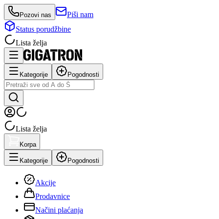
Piši nam
Pozovi nas
Status porudžbine
Lista želja
Kategorije
Pogodnosti
Lista želja
Korpa
Kategorije
Pogodnosti
Akcije
Prodavnice
Načini plaćanja