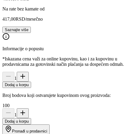
Na rate bez kamate od
417,00
RSD
/mesečno
Saznajte više
Informacije o popustu
*Iskazana cena važi za online kupovinu, kao i za kupovinu u
prodavnicama za gotovinski način plaćanja sa dospećem odmah.
1
Dodaj u korpu
Broj bodova koji ostvarujete kupovinom ovog proizvoda:
100
1
Dodaj u korpu
Pronađi u prodavnici