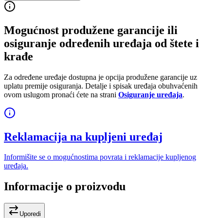
Mogućnost produžene garancije ili
osiguranje određenih uređaja od štete i
krađe
Za određene uređaje dostupna je opcija produžene garancije uz
uplatu premije osiguranja. Detalje i spisak uređaja obuhvaćenih
ovom uslugom pronaći ćete na strani
Osiguranje uređaja
.
Reklamacija na kupljeni uređaj
Informišite se o mogućnostima povrata i reklamacije kupljenog
uređaja.
Informacije o proizvodu
Uporedi