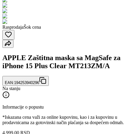
Rasprodaja
Šok cena
APPLE Zaštitna maska sa MagSafe za
iPhone 15 Plus Clear MT213ZM/A
EAN:
194253940296
Na stanju
Informacije o popustu
*Iskazana cena važi za online kupovinu, kao i za kupovinu u
prodavnicama za gotovinski način plaćanja sa dospećem odmah.
4.999
,
00
RSD