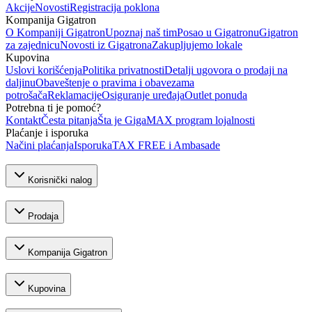
Akcije
Novosti
Registracija poklona
Kompanija Gigatron
O Kompaniji Gigatron
Upoznaj naš tim
Posao u Gigatronu
Gigatron
za zajednicu
Novosti iz Gigatrona
Zakupljujemo lokale
Kupovina
Uslovi korišćenja
Politika privatnosti
Detalji ugovora o prodaji na
daljinu
Obaveštenje o pravima i obavezama
potrošača
Reklamacije
Osiguranje uređaja
Outlet ponuda
Potrebna ti je pomoć?
Kontakt
Česta pitanja
Šta je GigaMAX program lojalnosti
Plaćanje i isporuka
Načini plaćanja
Isporuka
TAX FREE i Ambasade
Korisnički nalog
Prodaja
Kompanija Gigatron
Kupovina