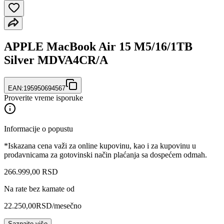
APPLE MacBook Air 15 M5/16/1TB
Silver MDVA4CR/A
EAN:
195950694567
Proverite vreme isporuke
Informacije o popustu
*Iskazana cena važi za online kupovinu, kao i za kupovinu u
prodavnicama za gotovinski način plaćanja sa dospećem odmah.
266.999
,
00
RSD
Na rate bez kamate od
22.250,00
RSD
/mesečno
Saznajte više