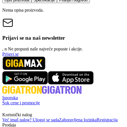
Opis proizvoda
Specifikacije
Pitanja i odgovori
Nema opisa proizvoda.
Prijavi se na naš newsletter
, n
N
e propusti naše najveće popuste i akcije.
Prijavi se
Isporuka
Šok cene i promocije
Korisnički nalog
Već imaš nalog? Uloguj se sada
Zaboravljena lozinka
Registracija
Prodaja