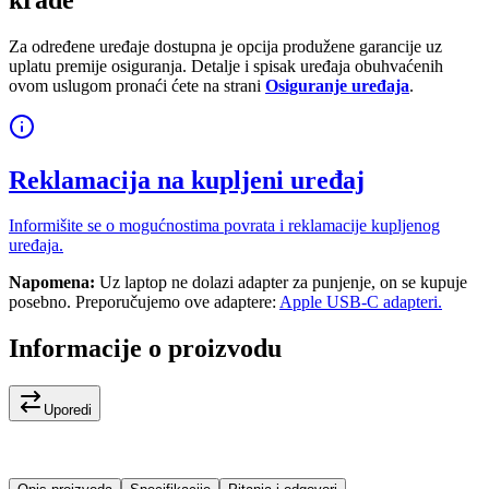
Za određene uređaje dostupna je opcija produžene garancije uz
uplatu premije osiguranja. Detalje i spisak uređaja obuhvaćenih
ovom uslugom pronaći ćete na strani
Osiguranje uređaja
.
Reklamacija na kupljeni uređaj
Informišite se o mogućnostima povrata i reklamacije kupljenog
uređaja.
Napomena:
Uz laptop ne dolazi adapter za punjenje, on se kupuje
posebno. Preporučujemo ove adaptere:
Apple USB-C adapteri.
Informacije o proizvodu
Uporedi