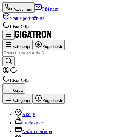
Piši nam
Pozovi nas
Status porudžbine
Lista želja
Kategorije
Pogodnosti
Lista želja
Korpa
Kategorije
Pogodnosti
Akcije
Prodavnice
Načini plaćanja