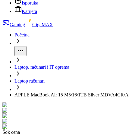
Isporuka
Karijera
Gaming
GigaMAX
Početna
Laptop, računari i IT oprema
Laptop računari
APPLE MacBook Air 15 M5/16/1TB Silver MDVA4CR/A
Šok cena