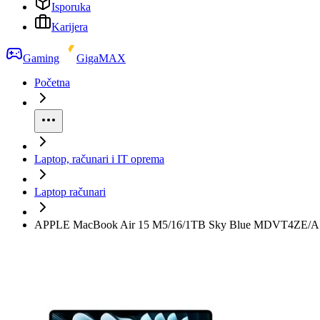
Isporuka
Karijera
Gaming
GigaMAX
Početna
Laptop, računari i IT oprema
Laptop računari
APPLE MacBook Air 15 M5/16/1TB Sky Blue MDVT4ZE/A