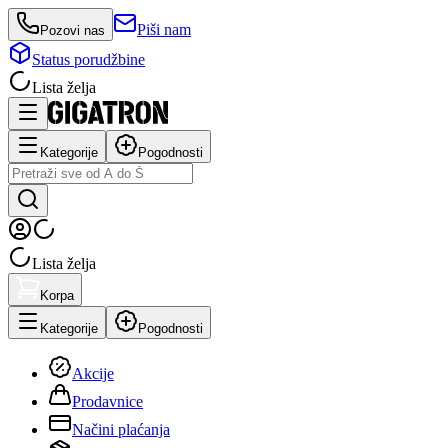
Piši nam
Pozovi nas
Status porudžbine
Lista želja
Kategorije
Pogodnosti
Lista želja
Korpa
Kategorije
Pogodnosti
Akcije
Prodavnice
Načini plaćanja