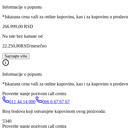
Informacije o popustu
*Iskazana cena važi za online kupovinu, kao i za kupovinu u prodav
266.999
,
00
RSD
Na rate bez kamate od
22.250,00
RSD
/mesečno
Saznajte više
Informacije o popustu
*Iskazana cena važi za online kupovinu, kao i za kupovinu u prodav
Proverite stanje pozivom call centra
011 44 14 000
066 6 67 67 67
Broj bodova koji ostvarujete kupovinom ovog proizvoda:
5340
Proverite stanje pozivom call centra