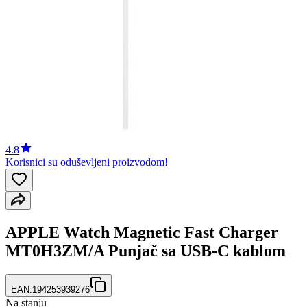
4.8
Korisnici su oduševljeni proizvodom!
APPLE Watch Magnetic Fast Charger
MT0H3ZM/A Punjač sa USB-C kablom
EAN:
194253939276
Na stanju