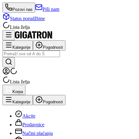
Piši nam
Pozovi nas
Status porudžbine
Lista želja
Kategorije
Pogodnosti
Lista želja
Korpa
Kategorije
Pogodnosti
Akcije
Prodavnice
Načini plaćanja