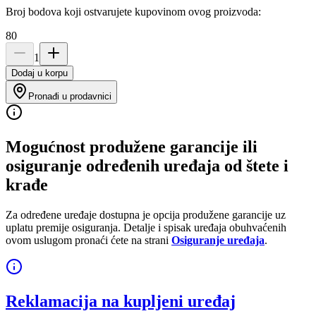
Broj bodova koji ostvarujete kupovinom ovog proizvoda:
80
1
Dodaj u korpu
Pronađi u prodavnici
Mogućnost produžene garancije ili
osiguranje određenih uređaja od štete i
krađe
Za određene uređaje dostupna je opcija produžene garancije uz
uplatu premije osiguranja. Detalje i spisak uređaja obuhvaćenih
ovom uslugom pronaći ćete na strani
Osiguranje uređaja
.
Reklamacija na kupljeni uređaj