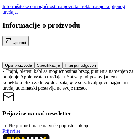
Informišite se o mogućnostima povrata i reklamacije kupljenog
uređaja.
Informacije o proizvodu
Uporedi
Opis proizvoda
Specifikacije
Pitanja i odgovori
• Trajni, pleteni kabl sa mogućnostima brzog punjenja namenjen za
punjenje Apple Watch uređaja. • Sat se puni postavljanjem
konektora blizu zadnjeg dela sata, gde se zahvaljujući magnetima
uređaj automatski postavlja na svoje mesto.
Prijavi se na naš newsletter
, n
N
e propusti naše najveće popuste i akcije.
Prijavi se