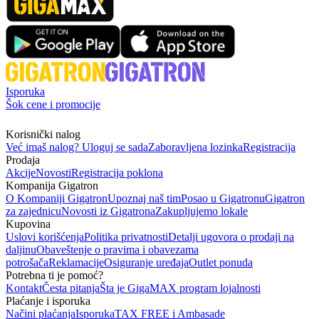
Isporuka
Šok cene i promocije
Korisnički nalog
Već imaš nalog? Uloguj se sada
Zaboravljena lozinka
Registracija
Prodaja
Akcije
Novosti
Registracija poklona
Kompanija Gigatron
O Kompaniji Gigatron
Upoznaj naš tim
Posao u Gigatronu
Gigatron
za zajednicu
Novosti iz Gigatrona
Zakupljujemo lokale
Kupovina
Uslovi korišćenja
Politika privatnosti
Detalji ugovora o prodaji na
daljinu
Obaveštenje o pravima i obavezama
potrošača
Reklamacije
Osiguranje uređaja
Outlet ponuda
Potrebna ti je pomoć?
Kontakt
Česta pitanja
Šta je GigaMAX program lojalnosti
Plaćanje i isporuka
Načini plaćanja
Isporuka
TAX FREE i Ambasade