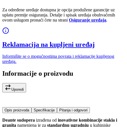
Za određene uređaje dostupna je opcija produžene garancije uz
uplatu premije osiguranja. Detalje i spisak uređaja obuhvaćenih
ovom uslugom pronaći ćete na strani
Osiguranje uređaja
.
Reklamacija na kupljeni uređaj
Informišite se o mogućnostima povrata i reklamacije kupljenog
uređaja.
Informacije o proizvodu
Uporedi
Opis proizvoda
Specifikacije
Pitanja i odgovori
Deante sudopera
izrađena od
inovativne kombinacije stakla i
granita
namenjena je za
standardnu ugradnju
u kuhinjske