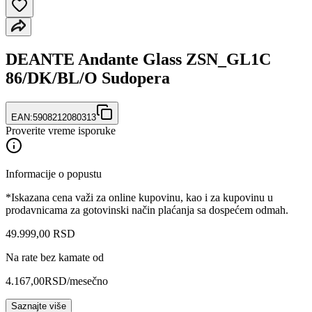
DEANTE Andante Glass ZSN_GL1C
86/DK/BL/O Sudopera
EAN:
5908212080313
Proverite vreme isporuke
Informacije o popustu
*Iskazana cena važi za online kupovinu, kao i za kupovinu u
prodavnicama za gotovinski način plaćanja sa dospećem odmah.
49.999
,
00
RSD
Na rate bez kamate od
4.167,00
RSD
/mesečno
Saznajte više