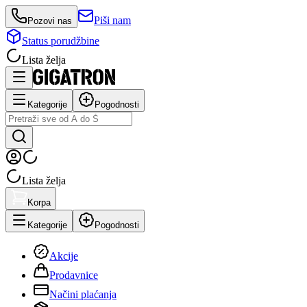
Piši nam
Pozovi nas
Status porudžbine
Lista želja
Kategorije
Pogodnosti
Lista želja
Korpa
Kategorije
Pogodnosti
Akcije
Prodavnice
Načini plaćanja