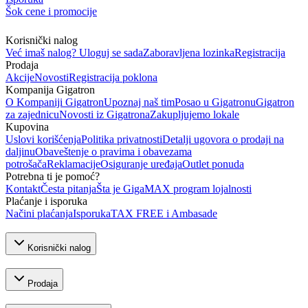
Šok cene i promocije
Korisnički nalog
Već imaš nalog? Uloguj se sada
Zaboravljena lozinka
Registracija
Prodaja
Akcije
Novosti
Registracija poklona
Kompanija Gigatron
O Kompaniji Gigatron
Upoznaj naš tim
Posao u Gigatronu
Gigatron
za zajednicu
Novosti iz Gigatrona
Zakupljujemo lokale
Kupovina
Uslovi korišćenja
Politika privatnosti
Detalji ugovora o prodaji na
daljinu
Obaveštenje o pravima i obavezama
potrošača
Reklamacije
Osiguranje uređaja
Outlet ponuda
Potrebna ti je pomoć?
Kontakt
Česta pitanja
Šta je GigaMAX program lojalnosti
Plaćanje i isporuka
Načini plaćanja
Isporuka
TAX FREE i Ambasade
Korisnički nalog
Prodaja