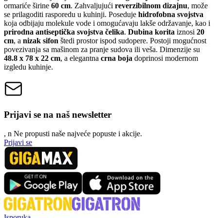
ormariće širine
60 cm
. Zahvaljujući
reverzibilnom dizajnu
, može
se prilagoditi rasporedu u kuhinji. Poseduje
hidrofobna svojstva
koja odbijaju molekule vode i omogućavaju lakše održavanje, kao i
prirodna antiseptička svojstva čelika
.
Dubina korita
iznosi
20
cm
, a
nizak sifon
štedi prostor ispod sudopere. Postoji mogućnost
povezivanja sa mašinom za pranje sudova ili veša. Dimenzije su
48.8 x 78 x 22 cm
, a elegantna
crna boja
doprinosi modernom
izgledu kuhinje.
Prijavi se na naš newsletter
, n
N
e propusti naše najveće popuste i akcije.
Prijavi se
Isporuka