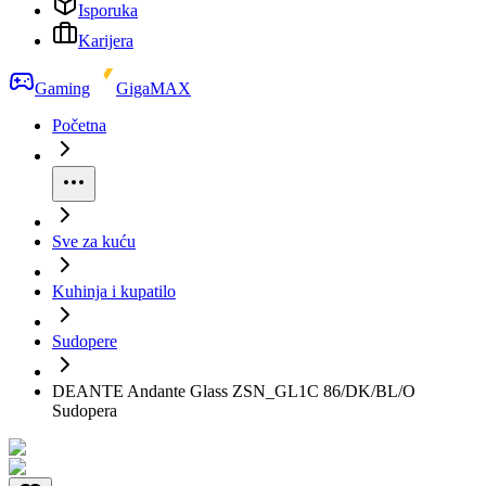
Isporuka
Karijera
Gaming
GigaMAX
Početna
Sve za kuću
Kuhinja i kupatilo
Sudopere
DEANTE Andante Glass ZSN_GL1C 86/DK/BL/O
Sudopera