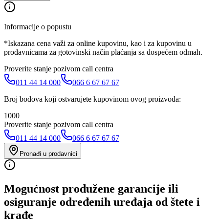
Informacije o popustu
*Iskazana cena važi za online kupovinu, kao i za kupovinu u
prodavnicama za gotovinski način plaćanja sa dospećem odmah.
Proverite stanje pozivom call centra
011 44 14 000
066 6 67 67 67
Broj bodova koji ostvarujete kupovinom ovog proizvoda:
1000
Proverite stanje pozivom call centra
011 44 14 000
066 6 67 67 67
Pronađi u prodavnici
Mogućnost produžene garancije ili
osiguranje određenih uređaja od štete i
krađe