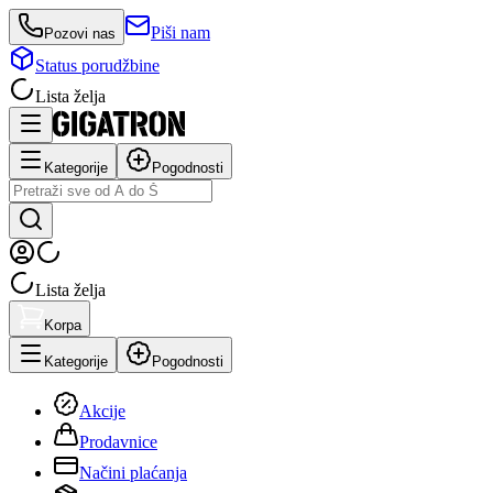
Piši nam
Pozovi nas
Status porudžbine
Lista želja
Kategorije
Pogodnosti
Lista želja
Korpa
Kategorije
Pogodnosti
Akcije
Prodavnice
Načini plaćanja