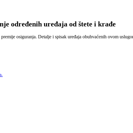
nje određenih uređaja od štete i krađe
 premije osiguranja. Detalje i spisak uređaja obuhvaćenih ovom uslugom
a.