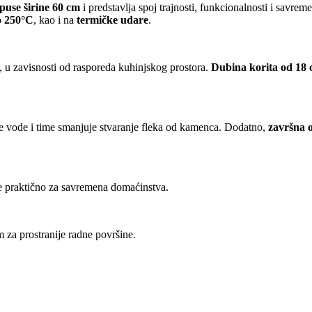
puse širine 60 cm
i predstavlja spoj trajnosti, funkcionalnosti i savre
o
250°C
, kao i na
termičke udare
.
, u zavisnosti od rasporeda kuhinjskog prostora.
Dubina korita od 18
le vode i time smanjuje stvaranje fleka od kamenca. Dodatno,
završna 
 je praktično za savremena domaćinstva.
om za prostranije radne površine.