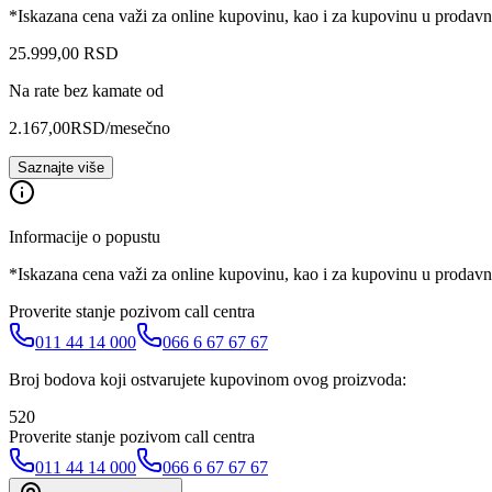
*Iskazana cena važi za online kupovinu, kao i za kupovinu u prodav
25.999
,
00
RSD
Na rate bez kamate od
2.167,00
RSD
/mesečno
Saznajte više
Informacije o popustu
*Iskazana cena važi za online kupovinu, kao i za kupovinu u prodav
Proverite stanje pozivom call centra
011 44 14 000
066 6 67 67 67
Broj bodova koji ostvarujete kupovinom ovog proizvoda:
520
Proverite stanje pozivom call centra
011 44 14 000
066 6 67 67 67