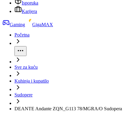
Isporuka
Karijera
Gaming
GigaMAX
Početna
Sve za kuću
Kuhinja i kupatilo
Sudopere
DEANTE Andante ZQN_G113 78/MGRA/O Sudopera