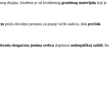
menog dizajna. Izrađena je od kvalitetnog
granitnog materijala
koji je
 cm
pruža dovoljno prostora za pranje većih sudova, dok
prečnik
obrada obogaćena jonima srebra
doprinosi
antiseptičkoj zaštiti
, što