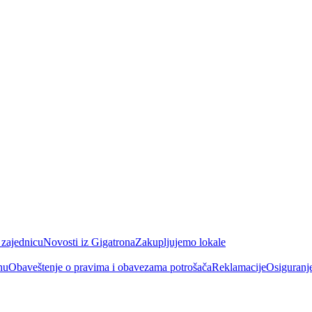
 zajednicu
Novosti iz Gigatrona
Zakupljujemo lokale
nu
Obaveštenje o pravima i obavezama potrošača
Reklamacije
Osiguranj