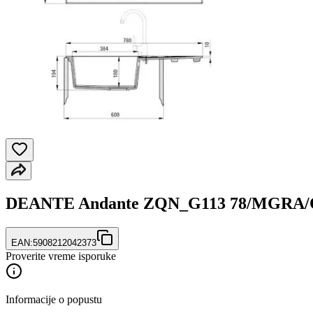
DEANTE Andante ZQN_G113 78/MGRA/O
EAN:
5908212042373
Proverite vreme isporuke
Informacije o popustu