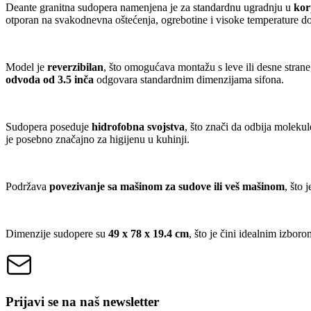
Deante granitna sudopera namenjena je za standardnu ugradnju u
kor
otporan na svakodnevna oštećenja, ogrebotine i visoke temperature d
Model je
reverzibilan
, što omogućava montažu s leve ili desne strane
odvoda od 3.5 inča
odgovara standardnim dimenzijama sifona.
Sudopera poseduje
hidrofobna svojstva
, što znači da odbija moleku
je posebno značajno za higijenu u kuhinji.
Podržava
povezivanje sa mašinom za sudove ili veš mašinom
, što
Dimenzije sudopere su
49 x 78 x 19.4 cm
, što je čini idealnim izbor
Prijavi se na naš newsletter