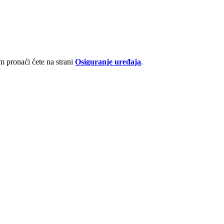
 pronaći ćete na strani
Osiguranje uređaja
.