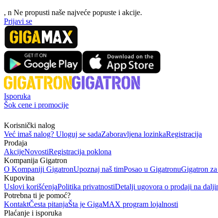
, n
N
e propusti naše najveće popuste i akcije.
Prijavi se
Isporuka
Šok cene i promocije
Korisnički nalog
Već imaš nalog? Uloguj se sada
Zaboravljena lozinka
Registracija
Prodaja
Akcije
Novosti
Registracija poklona
Kompanija Gigatron
O Kompaniji Gigatron
Upoznaj naš tim
Posao u Gigatronu
Gigatron za
Kupovina
Uslovi korišćenja
Politika privatnosti
Detalji ugovora o prodaji na dalji
Potrebna ti je pomoć?
Kontakt
Česta pitanja
Šta je GigaMAX program lojalnosti
Plaćanje i isporuka