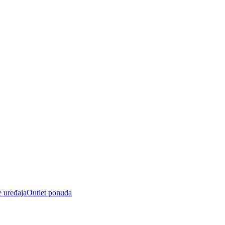
e uređaja
Outlet ponuda