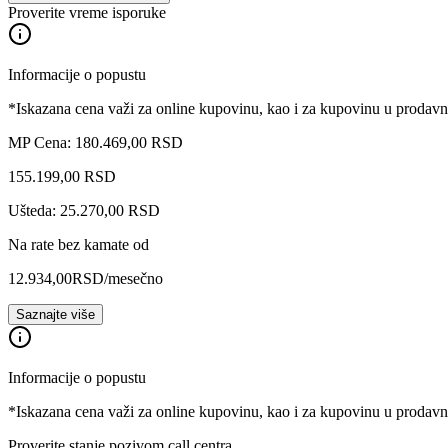
Proverite vreme isporuke
Informacije o popustu
*Iskazana cena važi za online kupovinu, kao i za kupovinu u prodav
MP Cena: 180.469,00 RSD
155.199
,
00
RSD
Ušteda: 25.270,00 RSD
Na rate bez kamate od
12.934,00
RSD
/mesečno
Saznajte više
Informacije o popustu
*Iskazana cena važi za online kupovinu, kao i za kupovinu u prodav
Proverite stanje pozivom call centra