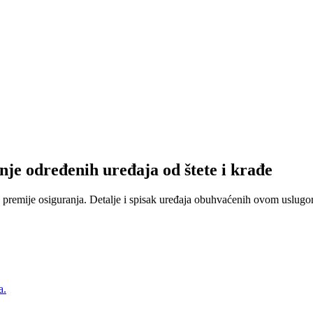
nje određenih uređaja od štete i krađe
 premije osiguranja. Detalje i spisak uređaja obuhvaćenih ovom uslugom
a.