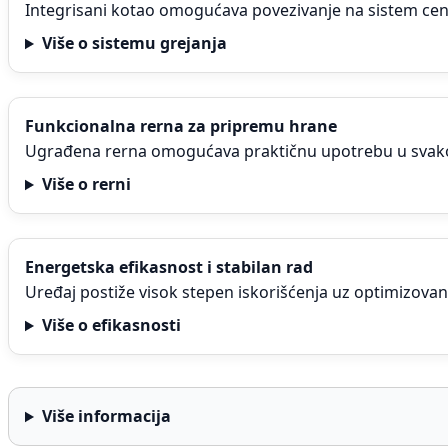
Integrisani kotao omogućava povezivanje na sistem cen
Više o sistemu grejanja
Funkcionalna rerna za pripremu hrane
Ugrađena rerna omogućava praktičnu upotrebu u sva
Više o rerni
Energetska efikasnost i stabilan rad
Uređaj postiže visok stepen iskorišćenja uz optimizovan
Više o efikasnosti
Više informacija