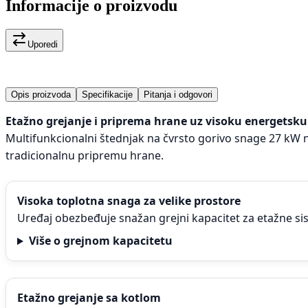
Informacije o proizvodu
Uporedi
Opis proizvoda
Specifikacije
Pitanja i odgovori
Etažno grejanje i priprema hrane uz visoku energetsk
Multifunkcionalni štednjak na čvrsto gorivo snage 27 kW 
tradicionalnu pripremu hrane.
Visoka toplotna snaga za velike prostore
Uređaj obezbeđuje snažan grejni kapacitet za etažne si
Više o grejnom kapacitetu
Etažno grejanje sa kotlom