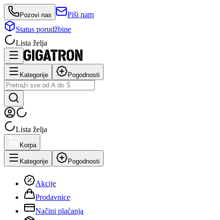
Piši nam
Pozovi nas
Status porudžbine
Lista želja
Kategorije
Pogodnosti
Lista želja
Korpa
Kategorije
Pogodnosti
Akcije
Prodavnice
Načini plaćanja