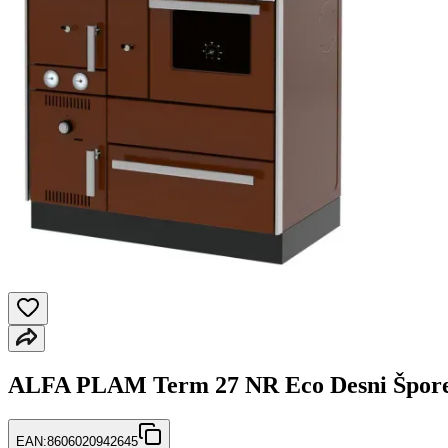
ALFA PLAM Term 27 NR Eco Desni Šporet 
EAN:
8606020942645