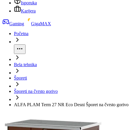
Isporuka
Karijera
Gaming
GigaMAX
Početna
Bela tehnika
Šporeti
Šporeti na čvrsto gorivo
ALFA PLAM Term 27 NR Eco Desni Šporet na čvrsto gorivo