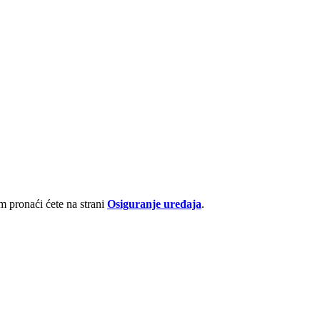
 pronaći ćete na strani
Osiguranje uređaja
.