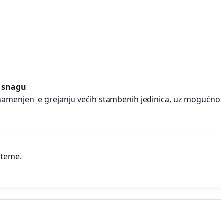
u snagu
namenjen je grejanju većih stambenih jedinica, uz mogućnos
steme.