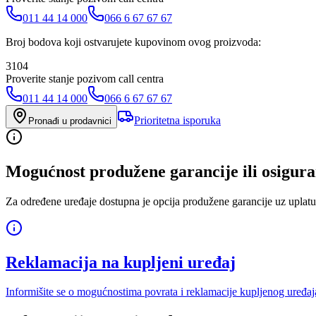
011 44 14 000
066 6 67 67 67
Broj bodova koji ostvarujete kupovinom ovog proizvoda:
3104
Proverite stanje pozivom call centra
011 44 14 000
066 6 67 67 67
Prioritetna isporuka
Pronađi u prodavnici
Mogućnost produžene garancije ili osigura
Za određene uređaje dostupna je opcija produžene garancije uz uplatu
Reklamacija na kupljeni uređaj
Informišite se o mogućnostima povrata i reklamacije kupljenog uređaj