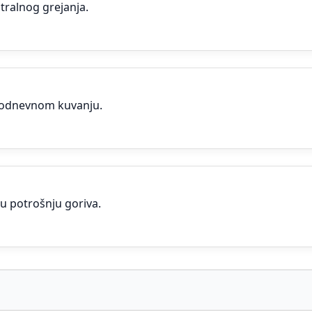
tralnog grejanja.
kodnevnom kuvanju.
u potrošnju goriva.