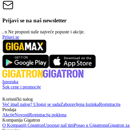
Prijavi se na naš newsletter
, n
N
e propusti naše najveće popuste i akcije.
Prijavi se
Isporuka
Šok cene i promocije
Korisnički nalog
Već imaš nalog? Uloguj se sada
Zaboravljena lozinka
Registracija
Prodaja
Akcije
Novosti
Registracija poklona
Kompanija Gigatron
O Kompaniji Gigatron
Upoznaj naš tim
Posao u Gigatronu
Gigatron za