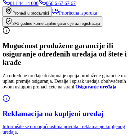
011 44 14 000
066 6 67 67 67
Prioritetna isporuka
Pronađi u prodavnici
2+3 godine komercijalne garancije uz registraciju
Mogućnost produžene garancije ili
osiguranje određenih uređaja od štete i
krađe
Za određene uređaje dostupna je opcija produžene garancije uz
uplatu premije osiguranja. Detalje i spisak uređaja obuhvaćenih
ovom uslugom pronaći ćete na strani
Osiguranje uređaja
.
Reklamacija na kupljeni uređaj
Informišite se o mogućnostima povrata i reklamacije kupljenog
uređaja.