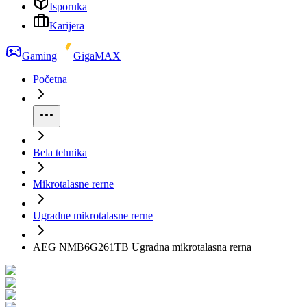
Isporuka
Karijera
Gaming
GigaMAX
Početna
Bela tehnika
Mikrotalasne rerne
Ugradne mikrotalasne rerne
AEG NMB6G261TB Ugradna mikrotalasna rerna