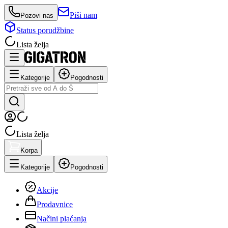
Piši nam
Pozovi nas
Status porudžbine
Lista želja
Kategorije
Pogodnosti
Lista želja
Korpa
Kategorije
Pogodnosti
Akcije
Prodavnice
Načini plaćanja