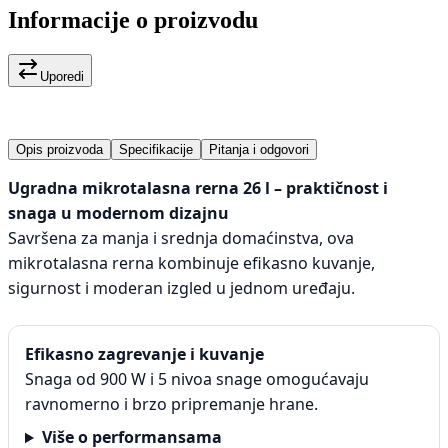
Informacije o proizvodu
Uporedi
Opis proizvoda
Specifikacije
Pitanja i odgovori
Ugradna mikrotalasna rerna 26 l – praktičnost i
snaga u modernom dizajnu
Savršena za manja i srednja domaćinstva, ova
mikrotalasna rerna kombinuje efikasno kuvanje,
sigurnost i moderan izgled u jednom uređaju.
Efikasno zagrevanje i kuvanje
Snaga od 900 W i 5 nivoa snage omogućavaju
ravnomerno i brzo pripremanje hrane.
Više o performansama