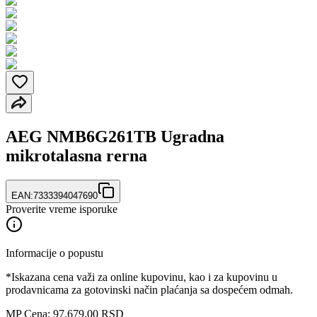
AEG NMB6G261TB Ugradna
mikrotalasna rerna
EAN:
7333394047690
Proverite vreme isporuke
Informacije o popustu
*Iskazana cena važi za online kupovinu, kao i za kupovinu u
prodavnicama za gotovinski način plaćanja sa dospećem odmah.
MP Cena: 97.679,00 RSD