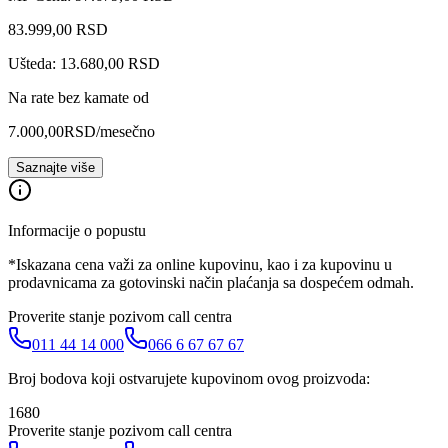
83.999
,
00
RSD
Ušteda: 13.680,00 RSD
Na rate bez kamate od
7.000,00
RSD
/mesečno
Saznajte više
Informacije o popustu
*Iskazana cena važi za online kupovinu, kao i za kupovinu u
prodavnicama za gotovinski način plaćanja sa dospećem odmah.
Proverite stanje pozivom call centra
011 44 14 000
066 6 67 67 67
Broj bodova koji ostvarujete kupovinom ovog proizvoda:
1680
Proverite stanje pozivom call centra