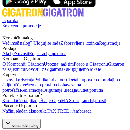
Isporuka
Šok cene i promocije
Korisnički nalog
Već imaš nalog? Uloguj se sada
Zaboravljena lozinka
Registracija
Prodaja
Akcije
Novosti
Registracija poklona
Kompanija Gigatron
O Kompaniji Gigatron
Upoznaj naš tim
Posao u Gigatronu
Gigatron
za zajednicu
Novosti iz Gigatrona
Zakupljujemo lokale
Kupovina
Uslovi korišćenja
Politika privatnosti
Detalji ugovora o prodaji na
daljinu
Obaveštenje o pravima i obavezama
potrošača
Reklamacije
Osiguranje uređaja
Outlet ponuda
Potrebna ti je pomoć?
Kontakt
Česta pitanja
Šta je GigaMAX program lojalnosti
Plaćanje i isporuka
Načini plaćanja
Isporuka
TAX FREE i Ambasade
Korisnički nalog