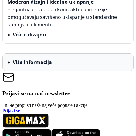
Moderan dizajn i idealno uklapanje
Elegantna crna boja i kompaktne dimenzije
omogućavaju savršeno uklapanje u standardne
kuhinjske elemente.
Više o dizajnu
Više informacija
Prijavi se na naš newsletter
, n
N
e propusti naše najveće popuste i akcije.
Prijavi se