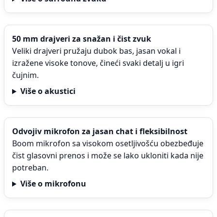
50 mm drajveri za snažan i čist zvuk
Veliki drajveri pružaju dubok bas, jasan vokal i
izražene visoke tonove, čineći svaki detalj u igri
čujnim.
Više o akustici
Odvojiv mikrofon za jasan chat i fleksibilnost
Boom mikrofon sa visokom osetljivošću obezbeđuje
čist glasovni prenos i može se lako ukloniti kada nije
potreban.
Više o mikrofonu