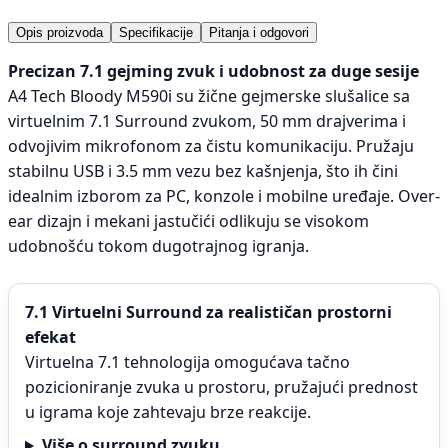
Opis proizvoda
Specifikacije
Pitanja i odgovori
Precizan 7.1 gejming zvuk i udobnost za duge sesije
A4 Tech Bloody M590i su žične gejmerske slušalice sa
virtuelnim 7.1 Surround zvukom, 50 mm drajverima i
odvojivim mikrofonom za čistu komunikaciju. Pružaju
stabilnu USB i 3.5 mm vezu bez kašnjenja, što ih čini
idealnim izborom za PC, konzole i mobilne uređaje. Over-
ear dizajn i mekani jastučići odlikuju se visokom
udobnošću tokom dugotrajnog igranja.
7.1 Virtuelni Surround za realističan prostorni
efekat
Virtuelna 7.1 tehnologija omogućava tačno
pozicioniranje zvuka u prostoru, pružajući prednost
u igrama koje zahtevaju brze reakcije.
Više o surround zvuku