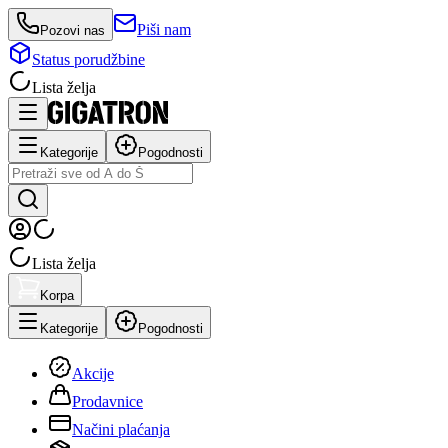
Piši nam
Pozovi nas
Status porudžbine
Lista želja
Kategorije
Pogodnosti
Lista želja
Korpa
Kategorije
Pogodnosti
Akcije
Prodavnice
Načini plaćanja