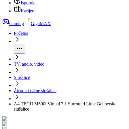
Isporuka
Karijera
Gaming
GigaMAX
Početna
TV, audio, video
Slušalice
Žične klasične slušalice
A4 TECH M590i Virtual 7.1 Surround Lime Gejmerske
slušalice