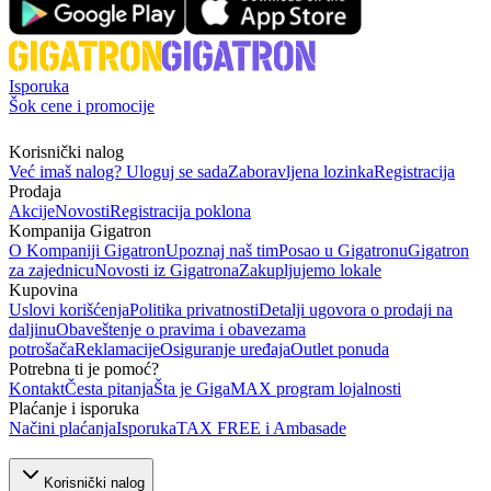
Isporuka
Šok cene i promocije
Korisnički nalog
Već imaš nalog? Uloguj se sada
Zaboravljena lozinka
Registracija
Prodaja
Akcije
Novosti
Registracija poklona
Kompanija Gigatron
O Kompaniji Gigatron
Upoznaj naš tim
Posao u Gigatronu
Gigatron
za zajednicu
Novosti iz Gigatrona
Zakupljujemo lokale
Kupovina
Uslovi korišćenja
Politika privatnosti
Detalji ugovora o prodaji na
daljinu
Obaveštenje o pravima i obavezama
potrošača
Reklamacije
Osiguranje uređaja
Outlet ponuda
Potrebna ti je pomoć?
Kontakt
Česta pitanja
Šta je GigaMAX program lojalnosti
Plaćanje i isporuka
Načini plaćanja
Isporuka
TAX FREE i Ambasade
Korisnički nalog