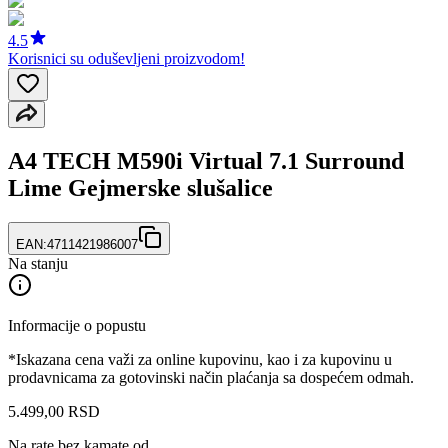
4.5
Korisnici su oduševljeni proizvodom!
A4 TECH M590i Virtual 7.1 Surround
Lime Gejmerske slušalice
EAN:
4711421986007
Na stanju
Informacije o popustu
*Iskazana cena važi za online kupovinu, kao i za kupovinu u
prodavnicama za gotovinski način plaćanja sa dospećem odmah.
5.499
,
00
RSD
Na rate bez kamate od