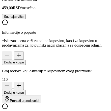
459,00
RSD
/mesečno
Saznajte više
Informacije o popustu
*Iskazana cena važi za online kupovinu, kao i za kupovinu u
prodavnicama za gotovinski način plaćanja sa dospećem odmah.
1
Dodaj u korpu
Broj bodova koji ostvarujete kupovinom ovog proizvoda:
110
1
Dodaj u korpu
Pronađi u prodavnici