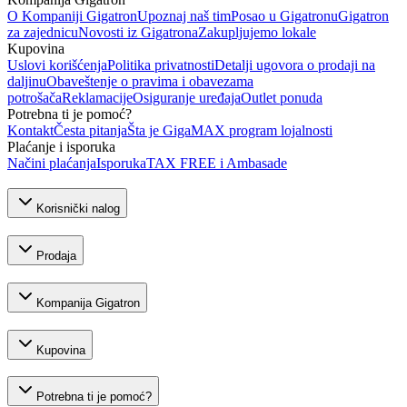
O Kompaniji Gigatron
Upoznaj naš tim
Posao u Gigatronu
Gigatron
za zajednicu
Novosti iz Gigatrona
Zakupljujemo lokale
Kupovina
Uslovi korišćenja
Politika privatnosti
Detalji ugovora o prodaji na
daljinu
Obaveštenje o pravima i obavezama
potrošača
Reklamacije
Osiguranje uređaja
Outlet ponuda
Potrebna ti je pomoć?
Kontakt
Česta pitanja
Šta je GigaMAX program lojalnosti
Plaćanje i isporuka
Načini plaćanja
Isporuka
TAX FREE i Ambasade
Korisnički nalog
Prodaja
Kompanija Gigatron
Kupovina
Potrebna ti je pomoć?