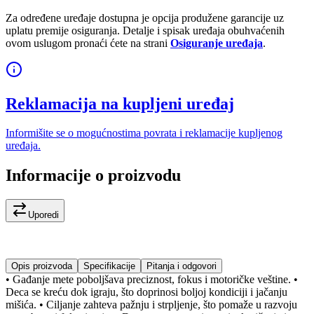
Za određene uređaje dostupna je opcija produžene garancije uz
uplatu premije osiguranja. Detalje i spisak uređaja obuhvaćenih
ovom uslugom pronaći ćete na strani
Osiguranje uređaja
.
Reklamacija na kupljeni uređaj
Informišite se o mogućnostima povrata i reklamacije kupljenog
uređaja.
Informacije o proizvodu
Uporedi
Opis proizvoda
Specifikacije
Pitanja i odgovori
• Gađanje mete poboljšava preciznost, fokus i motoričke veštine. •
Deca se kreću dok igraju, što doprinosi boljoj kondiciji i jačanju
mišića. • Ciljanje zahteva pažnju i strpljenje, što pomaže u razvoju