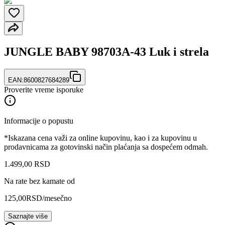
JUNGLE BABY 98703A-43 Luk i strela
EAN:
8600827684289
Proverite vreme isporuke
Informacije o popustu
*Iskazana cena važi za online kupovinu, kao i za kupovinu u
prodavnicama za gotovinski način plaćanja sa dospećem odmah.
1.499
,
00
RSD
Na rate bez kamate od
125,00
RSD
/mesečno
Saznajte više