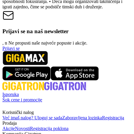
sposobnosti fokusiranja. • Deca mogu organizovati takmičenja i
igrati zajedno, čime se podstiče timski duh i druženje.
Prijavi se na naš newsletter
, n
N
e propusti naše najveće popuste i akcije.
Prijavi se
Isporuka
Šok cene i promocije
Korisnički nalog
Već imaš nalog? Uloguj se sada
Zaboravljena lozinka
Registracija
Prodaja
Akcije
Novosti
Registracija poklona
Kompanija Gigatron