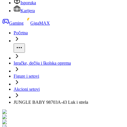
Isporuka
Karijera
Gaming
GigaMAX
Početna
Igračke, dečija i školska oprema
Figure i setovi
Akcioni setovi
JUNGLE BABY 98703A-43 Luk i strela