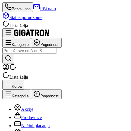
Piši nam
Pozovi nas
Status porudžbine
Lista želja
Kategorije
Pogodnosti
Lista želja
Korpa
Kategorije
Pogodnosti
Akcije
Prodavnice
Načini plaćanja