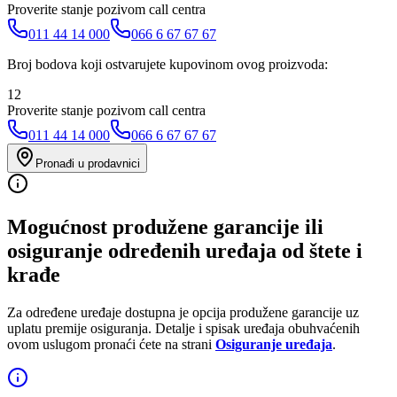
Proverite stanje pozivom call centra
011 44 14 000
066 6 67 67 67
Broj bodova koji ostvarujete kupovinom ovog proizvoda:
12
Proverite stanje pozivom call centra
011 44 14 000
066 6 67 67 67
Pronađi u prodavnici
Mogućnost produžene garancije ili
osiguranje određenih uređaja od štete i
krađe
Za određene uređaje dostupna je opcija produžene garancije uz
uplatu premije osiguranja. Detalje i spisak uređaja obuhvaćenih
ovom uslugom pronaći ćete na strani
Osiguranje uređaja
.