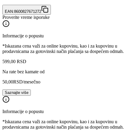
EAN:
8600827671272
Proverite vreme isporuke
Informacije o popustu
*Iskazana cena važi za online kupovinu, kao i za kupovinu u
prodavnicama za gotovinski način plaćanja sa dospećem odmah.
599
,
00
RSD
Na rate bez kamate od
50,00
RSD
/mesečno
Saznajte više
Informacije o popustu
*Iskazana cena važi za online kupovinu, kao i za kupovinu u
prodavnicama za gotovinski način plaćanja sa dospećem odmah.