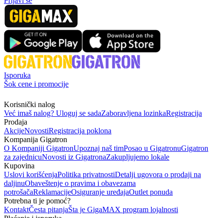
Prijavi se
Isporuka
Šok cene i promocije
Korisnički nalog
Već imaš nalog? Uloguj se sada
Zaboravljena lozinka
Registracija
Prodaja
Akcije
Novosti
Registracija poklona
Kompanija Gigatron
O Kompaniji Gigatron
Upoznaj naš tim
Posao u Gigatronu
Gigatron
za zajednicu
Novosti iz Gigatrona
Zakupljujemo lokale
Kupovina
Uslovi korišćenja
Politika privatnosti
Detalji ugovora o prodaji na
daljinu
Obaveštenje o pravima i obavezama
potrošača
Reklamacije
Osiguranje uređaja
Outlet ponuda
Potrebna ti je pomoć?
Kontakt
Česta pitanja
Šta je GigaMAX program lojalnosti