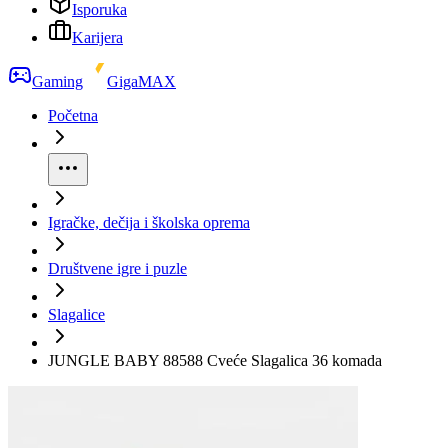
Isporuka
Karijera
Gaming
GigaMAX
Početna
Igračke, dečija i školska oprema
Društvene igre i puzle
Slagalice
JUNGLE BABY 88588 Cveće Slagalica 36 komada