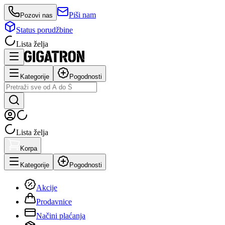
Piši nam
Pozovi nas
Status porudžbine
Lista želja
Kategorije
Pogodnosti
Lista želja
Korpa
Kategorije
Pogodnosti
Akcije
Prodavnice
Načini plaćanja