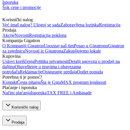
Isporuka
Šok cene i promocije
Korisnički nalog
Već imaš nalog? Uloguj se sada
Zaboravljena lozinka
Registracija
Prodaja
Akcije
Novosti
Registracija poklona
Kompanija Gigatron
O Kompaniji Gigatron
Upoznaj naš tim
Posao u Gigatronu
Gigatron
za zajednicu
Novosti iz Gigatrona
Zakupljujemo lokale
Kupovina
Uslovi korišćenja
Politika privatnosti
Detalji ugovora o prodaji na
daljinu
Obaveštenje o pravima i obavezama
potrošača
Reklamacije
Osiguranje uređaja
Outlet ponuda
Potrebna ti je pomoć?
Kontakt
Česta pitanja
Šta je GigaMAX program lojalnosti
Plaćanje i isporuka
Načini plaćanja
Isporuka
TAX FREE i Ambasade
Korisnički nalog
Prodaja