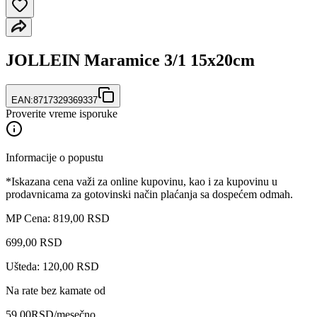
JOLLEIN Maramice 3/1 15x20cm
EAN:
8717329369337
Proverite vreme isporuke
Informacije o popustu
*Iskazana cena važi za online kupovinu, kao i za kupovinu u
prodavnicama za gotovinski način plaćanja sa dospećem odmah.
MP Cena: 819,00 RSD
699
,
00
RSD
Ušteda: 120,00 RSD
Na rate bez kamate od
59,00
RSD
/mesečno