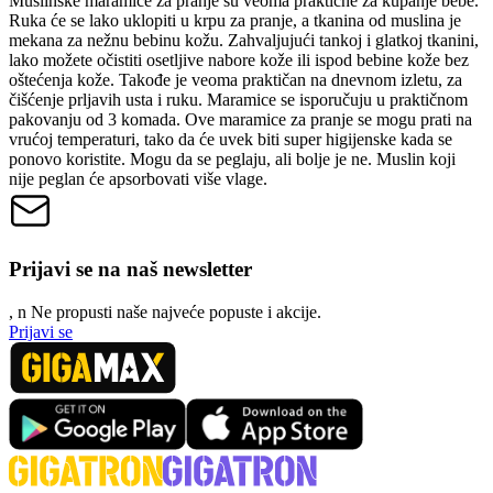
Muslinske maramice za pranje su veoma praktične za kupanje bebe.
Ruka će se lako uklopiti u krpu za pranje, a tkanina od muslina je
mekana za nežnu bebinu kožu. Zahvaljujući tankoj i glatkoj tkanini,
lako možete očistiti osetljive nabore kože ili ispod bebine kože bez
oštećenja kože. Takođe je veoma praktičan na dnevnom izletu, za
čišćenje prljavih usta i ruku. Maramice se isporučuju u praktičnom
pakovanju od 3 komada. Ove maramice za pranje se mogu prati na
vrućoj temperaturi, tako da će uvek biti super higijenske kada se
ponovo koristite. Mogu da se peglaju, ali bolje je ne. Muslin koji
nije peglan će apsorbovati više vlage.
Prijavi se na naš newsletter
, n
N
e propusti naše najveće popuste i akcije.
Prijavi se