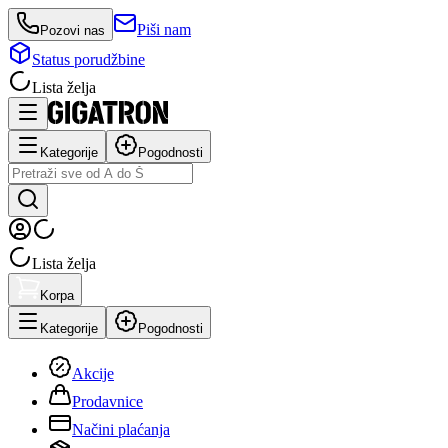
Piši nam
Pozovi nas
Status porudžbine
Lista želja
Kategorije
Pogodnosti
Lista želja
Korpa
Kategorije
Pogodnosti
Akcije
Prodavnice
Načini plaćanja