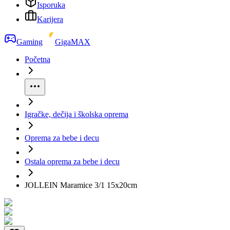
Isporuka
Karijera
Gaming
GigaMAX
Početna
Igračke, dečija i školska oprema
Oprema za bebe i decu
Ostala oprema za bebe i decu
JOLLEIN Maramice 3/1 15x20cm