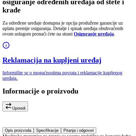
osiguranje određenih uređaja od štete i
krađe
Za određene uređaje dostupna je opcija produžene garancije uz
uplatu premije osiguranja. Detalje i spisak uređaja obuhvaćenih
ovom uslugom pronaći ćete na strani
Osiguranje uređaja
.
Reklamacija na kupljeni uređaj
Informišite se o mogućnostima povrata i reklamacije kupljenog
uređaja.
Informacije o proizvodu
Uporedi
Opis proizvoda
Specifikacije
Pitanja i odgovori