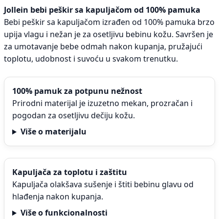
Jollein bebi peškir sa kapuljačom od 100% pamuka
Bebi peškir sa kapuljačom izrađen od 100% pamuka brzo
upija vlagu i nežan je za osetljivu bebinu kožu. Savršen je
za umotavanje bebe odmah nakon kupanja, pružajući
toplotu, udobnost i suvoću u svakom trenutku.
100% pamuk za potpunu nežnost
Prirodni materijal je izuzetno mekan, prozračan i
pogodan za osetljivu dečiju kožu.
Više o materijalu
Kapuljača za toplotu i zaštitu
Kapuljača olakšava sušenje i štiti bebinu glavu od
hlađenja nakon kupanja.
Više o funkcionalnosti