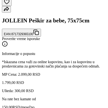
JOLLEIN Peškir za bebe, 75x75cm
EAN:
8717329365100
Proverite vreme isporuke
Informacije o popustu
*Iskazana cena važi za online kupovinu, kao i za kupovinu u
prodavnicama za gotovinski način plaćanja sa dospećem odmah.
MP Cena: 2.099,00 RSD
1.799
,
00
RSD
Ušteda: 300,00 RSD
Na rate bez kamate od
150,00
RSD
/mesečno