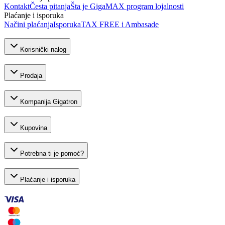
Kontakt
Česta pitanja
Šta je GigaMAX program lojalnosti
Plaćanje i isporuka
Načini plaćanja
Isporuka
TAX FREE i Ambasade
Korisnički nalog
Prodaja
Kompanija Gigatron
Kupovina
Potrebna ti je pomoć?
Plaćanje i isporuka