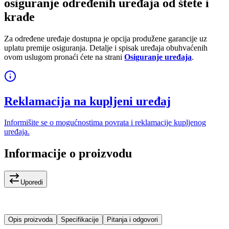
osiguranje određenih uređaja od štete i
krađe
Za određene uređaje dostupna je opcija produžene garancije uz
uplatu premije osiguranja. Detalje i spisak uređaja obuhvaćenih
ovom uslugom pronaći ćete na strani
Osiguranje uređaja
.
Reklamacija na kupljeni uređaj
Informišite se o mogućnostima povrata i reklamacije kupljenog
uređaja.
Informacije o proizvodu
Uporedi
Opis proizvoda
Specifikacije
Pitanja i odgovori