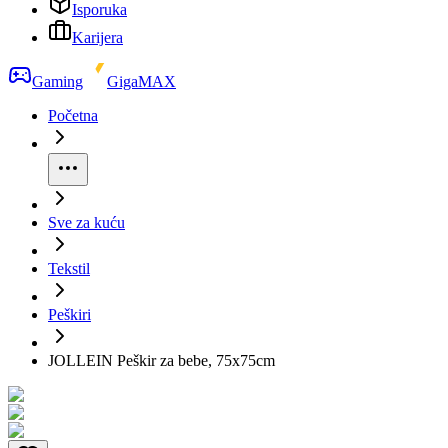
Isporuka
Karijera
Gaming
GigaMAX
Početna
Sve za kuću
Tekstil
Peškiri
JOLLEIN Peškir za bebe, 75x75cm