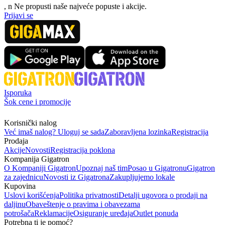
, n
N
e propusti naše najveće popuste i akcije.
Prijavi se
Isporuka
Šok cene i promocije
Korisnički nalog
Već imaš nalog? Uloguj se sada
Zaboravljena lozinka
Registracija
Prodaja
Akcije
Novosti
Registracija poklona
Kompanija Gigatron
O Kompaniji Gigatron
Upoznaj naš tim
Posao u Gigatronu
Gigatron
za zajednicu
Novosti iz Gigatrona
Zakupljujemo lokale
Kupovina
Uslovi korišćenja
Politika privatnosti
Detalji ugovora o prodaji na
daljinu
Obaveštenje o pravima i obavezama
potrošača
Reklamacije
Osiguranje uređaja
Outlet ponuda
Potrebna ti je pomoć?