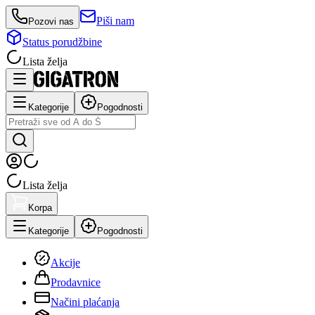
Piši nam
Pozovi nas
Status porudžbine
Lista želja
Kategorije
Pogodnosti
Lista želja
Korpa
Kategorije
Pogodnosti
Akcije
Prodavnice
Načini plaćanja