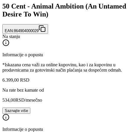
50 Cent - Animal Ambition (An Untamed
Desire To Win)
EAN:
864904000029
Na stanju
Informacije o popustu
*Iskazana cena važi za online kupovinu, kao i za kupovinu u
prodavnicama za gotovinski način plaćanja sa dospećem odmah.
6.399
,
00
RSD
Na rate bez kamate od
534,00
RSD
/mesečno
Saznajte više
Informacije o popustu