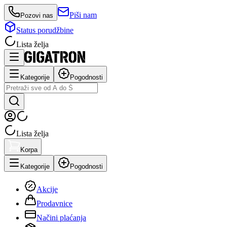
Piši nam
Pozovi nas
Status porudžbine
Lista želja
Kategorije
Pogodnosti
Lista želja
Korpa
Kategorije
Pogodnosti
Akcije
Prodavnice
Načini plaćanja