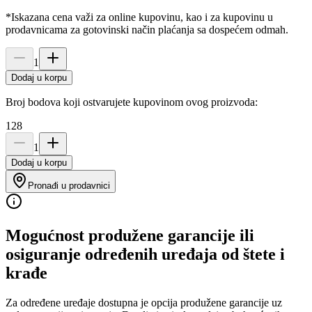
*Iskazana cena važi za online kupovinu, kao i za kupovinu u
prodavnicama za gotovinski način plaćanja sa dospećem odmah.
1
Dodaj u korpu
Broj bodova koji ostvarujete kupovinom ovog proizvoda:
128
1
Dodaj u korpu
Pronađi u prodavnici
Mogućnost produžene garancije ili
osiguranje određenih uređaja od štete i
krađe
Za određene uređaje dostupna je opcija produžene garancije uz