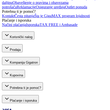
daljinu
Obaveštenje o pravima i obavezama
potrošača
Reklamacije
Osiguranje uređaja
Outlet ponuda
Potrebna ti je pomoć?
Kontakt
Česta pitanja
Šta je GigaMAX program lojalnosti
Plaćanje i isporuka
Načini plaćanja
Isporuka
TAX FREE i Ambasade
Korisnički nalog
Prodaja
Kompanija Gigatron
Kupovina
Potrebna ti je pomoć?
Plaćanje i isporuka