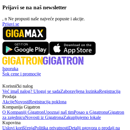
Prijavi se na naš newsletter
, n
N
e propusti naše najveće popuste i akcije.
Prijavi se
Isporuka
Šok cene i promocije
Korisnički nalog
Već imaš nalog? Uloguj se sada
Zaboravljena lozinka
Registracija
Prodaja
Akcije
Novosti
Registracija poklona
Kompanija Gigatron
O Kompaniji Gigatron
Upoznaj naš tim
Posao u Gigatronu
Gigatron
za zajednicu
Novosti iz Gigatrona
Zakupljujemo lokale
Kupovina
Uslovi korišćenja
Politika privatnosti
Detalji ugovora o prodaji na