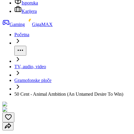
Isporuka
Karijera
Gaming
GigaMAX
Početna
TV, audio, video
Gramofonske ploče
50 Cent - Animal Ambition (An Untamed Desire To Win)