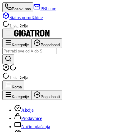
Piši nam
Pozovi nas
Status porudžbine
Lista želja
Kategorije
Pogodnosti
Lista želja
Korpa
Kategorije
Pogodnosti
Akcije
Prodavnice
Načini plaćanja