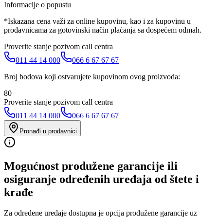
Informacije o popustu
*Iskazana cena važi za online kupovinu, kao i za kupovinu u
prodavnicama za gotovinski način plaćanja sa dospećem odmah.
Proverite stanje pozivom call centra
011 44 14 000
066 6 67 67 67
Broj bodova koji ostvarujete kupovinom ovog proizvoda:
80
Proverite stanje pozivom call centra
011 44 14 000
066 6 67 67 67
Pronađi u prodavnici
Mogućnost produžene garancije ili
osiguranje određenih uređaja od štete i
krađe
Za određene uređaje dostupna je opcija produžene garancije uz