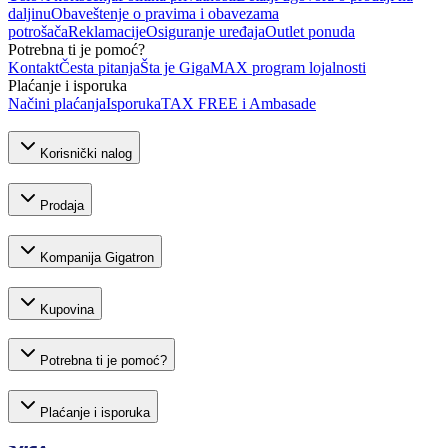
daljinu
Obaveštenje o pravima i obavezama
potrošača
Reklamacije
Osiguranje uređaja
Outlet ponuda
Potrebna ti je pomoć?
Kontakt
Česta pitanja
Šta je GigaMAX program lojalnosti
Plaćanje i isporuka
Načini plaćanja
Isporuka
TAX FREE i Ambasade
Korisnički nalog
Prodaja
Kompanija Gigatron
Kupovina
Potrebna ti je pomoć?
Plaćanje i isporuka