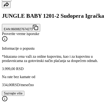
JUNGLE BABY 1201-2 Sudopera Igračka
EAN:
8600827674273
Proverite vreme isporuke
Informacije o popustu
*Iskazana cena važi za online kupovinu, kao i za kupovinu u
prodavnicama za gotovinski način plaćanja sa dospećem odmah.
3.999
,
00
RSD
Na rate bez kamate od
334,00
RSD
/mesečno
Saznajte više