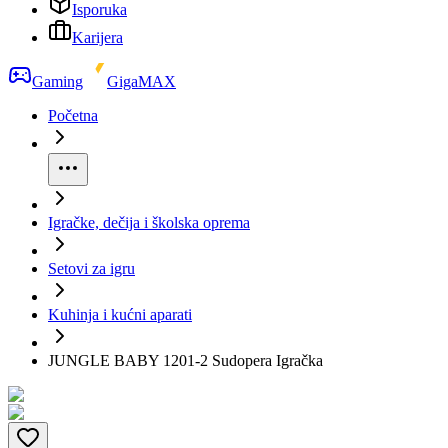
Isporuka
Karijera
Gaming
GigaMAX
Početna
Igračke, dečija i školska oprema
Setovi za igru
Kuhinja i kućni aparati
JUNGLE BABY 1201-2 Sudopera Igračka