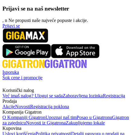
Prijavi se na naš newsletter
, n
N
e propusti naše najveće popuste i akcije.
Prijavi se
Isporuka
Šok cene i promocije
Korisnički nalog
Već imaš nalog? Uloguj se sada
Zaboravljena lozinka
Registracija
Prodaja
Akcije
Novosti
Registracija poklona
Kompanija Gigatron
O Kompaniji Gigatron
Upoznaj naš tim
Posao u Gigatronu
Gigatron
za zajednicu
Novosti iz Gigatrona
Zakupljujemo lokale
Kupovina
Uslovi korišćenja
Politika privatnosti
Detalji ugovora o prodaji na