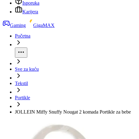
Isporuka
Karijera
Gaming
GigaMAX
Početna
Sve za kuću
Tekstil
Portikle
JOLLEIN Miffy Snuffy Nougat 2 komada Portikle za bebe