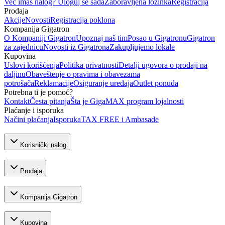
Već imaš nalog? Uloguj se sada
Zaboravljena lozinka
Registracija
Prodaja
Akcije
Novosti
Registracija poklona
Kompanija Gigatron
O Kompaniji Gigatron
Upoznaj naš tim
Posao u Gigatronu
Gigatron
za zajednicu
Novosti iz Gigatrona
Zakupljujemo lokale
Kupovina
Uslovi korišćenja
Politika privatnosti
Detalji ugovora o prodaji na
daljinu
Obaveštenje o pravima i obavezama
potrošača
Reklamacije
Osiguranje uređaja
Outlet ponuda
Potrebna ti je pomoć?
Kontakt
Česta pitanja
Šta je GigaMAX program lojalnosti
Plaćanje i isporuka
Načini plaćanja
Isporuka
TAX FREE i Ambasade
Korisnički nalog
Prodaja
Kompanija Gigatron
Kupovina