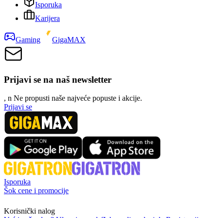
Isporuka
Karijera
Gaming
GigaMAX
Prijavi se na naš newsletter
, n
N
e propusti naše najveće popuste i akcije.
Prijavi se
Isporuka
Šok cene i promocije
Korisnički nalog