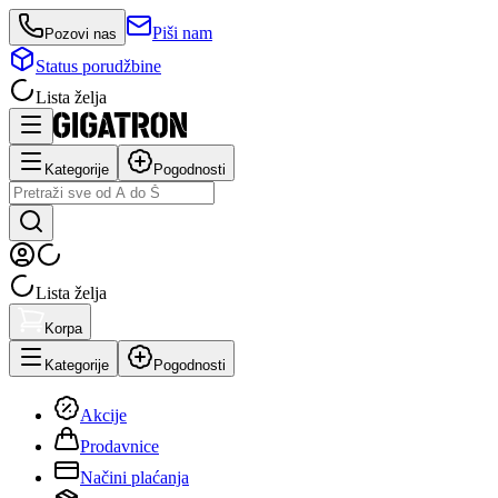
Piši nam
Pozovi nas
Status porudžbine
Lista želja
Kategorije
Pogodnosti
Lista želja
Korpa
Kategorije
Pogodnosti
Akcije
Prodavnice
Načini plaćanja