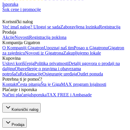
Isporuka
Šok cene i promocije
Korisnički nalog
Već imaš nalog? Uloguj se sada
Zaboravljena lozinka
Registracija
Prodaja
Akcije
Novosti
Registracija poklona
Kompanija Gigatron
O Kompaniji Gigatron
Upoznaj naš tim
Posao u Gigatronu
Gigatron
za zajednicu
Novosti iz Gigatrona
Zakupljujemo lokale
Kupovina
Uslovi korišćenja
Politika privatnosti
Detalji ugovora o prodaji na
daljinu
Obaveštenje o pravima i obavezama
potrošača
Reklamacije
Osiguranje uređaja
Outlet ponuda
Potrebna ti je pomoć?
Kontakt
Česta pitanja
Šta je GigaMAX program lojalnosti
Plaćanje i isporuka
Načini plaćanja
Isporuka
TAX FREE i Ambasade
Korisnički nalog
Prodaja