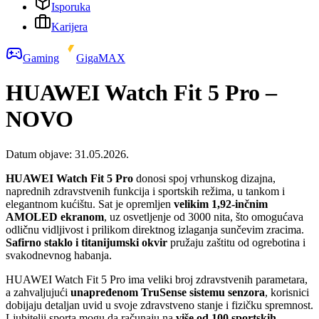
Isporuka
Karijera
Gaming
GigaMAX
HUAWEI Watch Fit 5 Pro –
NOVO
Datum objave:
31.05.2026.
HUAWEI Watch Fit 5 Pro
donosi spoj vrhunskog dizajna,
naprednih zdravstvenih funkcija i sportskih režima, u tankom i
elegantnom kućištu. Sat je opremljen
velikim 1,92-inčnim
AMOLED ekranom
, uz osvetljenje od 3000 nita, što omogućava
odličnu vidljivost i prilikom direktnog izlaganja sunčevim zracima.
Safirno staklo i titanijumski okvir
pružaju zaštitu od ogrebotina i
svakodnevnog habanja.
HUAWEI Watch Fit 5 Pro ima veliki broj zdravstvenih parametara,
a zahvaljujući
unapređenom TruSense sistemu senzora
, korisnici
dobijaju detaljan uvid u svoje zdravstveno stanje i fizičku spremnost.
Ljubitelji sporta mogu da računaju na
više od 100 sportskih