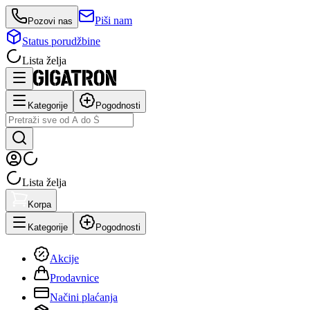
Piši nam
Pozovi nas
Status porudžbine
Lista želja
Kategorije
Pogodnosti
Lista želja
Korpa
Kategorije
Pogodnosti
Akcije
Prodavnice
Načini plaćanja