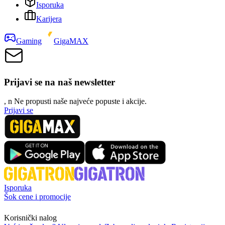
Isporuka
Karijera
Gaming
GigaMAX
Prijavi se na naš newsletter
, n
N
e propusti naše najveće popuste i akcije.
Prijavi se
Isporuka
Šok cene i promocije
Korisnički nalog