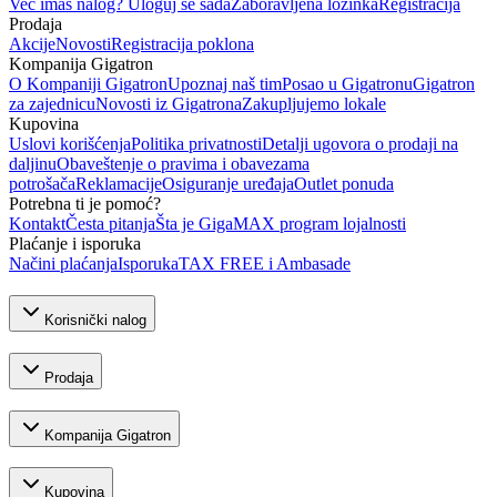
Već imaš nalog? Uloguj se sada
Zaboravljena lozinka
Registracija
Prodaja
Akcije
Novosti
Registracija poklona
Kompanija Gigatron
O Kompaniji Gigatron
Upoznaj naš tim
Posao u Gigatronu
Gigatron
za zajednicu
Novosti iz Gigatrona
Zakupljujemo lokale
Kupovina
Uslovi korišćenja
Politika privatnosti
Detalji ugovora o prodaji na
daljinu
Obaveštenje o pravima i obavezama
potrošača
Reklamacije
Osiguranje uređaja
Outlet ponuda
Potrebna ti je pomoć?
Kontakt
Česta pitanja
Šta je GigaMAX program lojalnosti
Plaćanje i isporuka
Načini plaćanja
Isporuka
TAX FREE i Ambasade
Korisnički nalog
Prodaja
Kompanija Gigatron
Kupovina