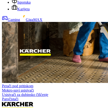
Isporuka
Karijera
Gaming
GigaMAX
Perači pod pritiskom
Mokro-suvi usisivači
Usisivači za dubinsko čišćenje
Paročistači