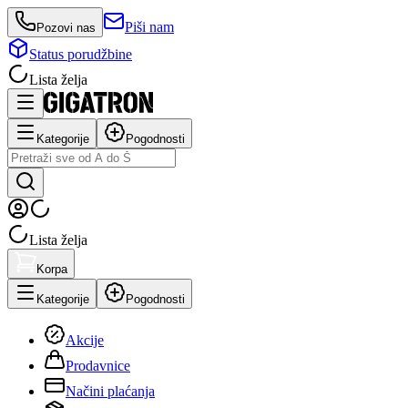
Piši nam
Pozovi nas
Status porudžbine
Lista želja
Kategorije
Pogodnosti
Lista želja
Korpa
Kategorije
Pogodnosti
Akcije
Prodavnice
Načini plaćanja