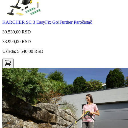
KARCHER SC 3 EasyFix Go!Further Paročistač
39.539,00 RSD
33.999,00
RSD
Ušteda: 5.540,00 RSD