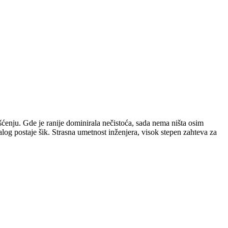
šćenju. Gde je ranije dominirala nečistoća, sada nema ništa osim
og postaje šik. Strasna umetnost inženjera, visok stepen zahteva za