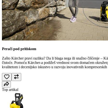
Perači pod pritiskom
Zašto Kärcher pravi razliku? Da li blaga nega ili snažno čišćenje – Kä
čistoće. Pomoću Kärcher-a podižeš vrednost svom domaćem okruženju i 
kvalitetom i decenijsko iskustvo u razvoju inovativnih kompresorskih
Top artikal