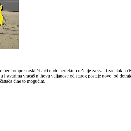
rcher kompresorski čistači nude perfektno rešenje za svaki zadatak u či
stvarima vraćaš njihovu valjanost: od starog postaje novo, od dotrajal
 čistača čine to mogućim.