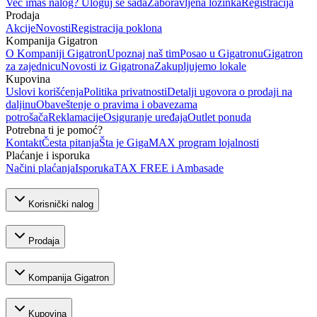
Već imaš nalog? Uloguj se sada
Zaboravljena lozinka
Registracija
Prodaja
Akcije
Novosti
Registracija poklona
Kompanija Gigatron
O Kompaniji Gigatron
Upoznaj naš tim
Posao u Gigatronu
Gigatron
za zajednicu
Novosti iz Gigatrona
Zakupljujemo lokale
Kupovina
Uslovi korišćenja
Politika privatnosti
Detalji ugovora o prodaji na
daljinu
Obaveštenje o pravima i obavezama
potrošača
Reklamacije
Osiguranje uređaja
Outlet ponuda
Potrebna ti je pomoć?
Kontakt
Česta pitanja
Šta je GigaMAX program lojalnosti
Plaćanje i isporuka
Načini plaćanja
Isporuka
TAX FREE i Ambasade
Korisnički nalog
Prodaja
Kompanija Gigatron
Kupovina