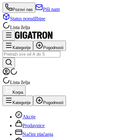
Piši nam
Pozovi nas
Status porudžbine
Lista želja
Kategorije
Pogodnosti
Lista želja
Korpa
Kategorije
Pogodnosti
Akcije
Prodavnice
Načini plaćanja