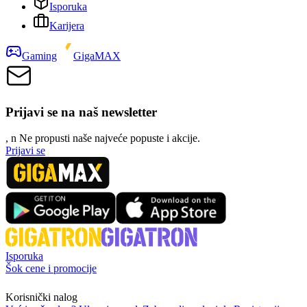
Isporuka
Karijera
Gaming
GigaMAX
Prijavi se na naš newsletter
, n
N
e propusti naše najveće popuste i akcije.
Prijavi se
Isporuka
Šok cene i promocije
Korisnički nalog