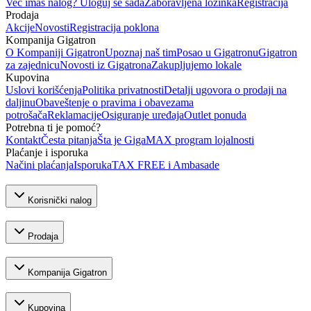
Već imaš nalog? Uloguj se sada
Zaboravljena lozinka
Registracija
Prodaja
Akcije
Novosti
Registracija poklona
Kompanija Gigatron
O Kompaniji Gigatron
Upoznaj naš tim
Posao u Gigatronu
Gigatron
za zajednicu
Novosti iz Gigatrona
Zakupljujemo lokale
Kupovina
Uslovi korišćenja
Politika privatnosti
Detalji ugovora o prodaji na
daljinu
Obaveštenje o pravima i obavezama
potrošača
Reklamacije
Osiguranje uređaja
Outlet ponuda
Potrebna ti je pomoć?
Kontakt
Česta pitanja
Šta je GigaMAX program lojalnosti
Plaćanje i isporuka
Načini plaćanja
Isporuka
TAX FREE i Ambasade
Korisnički nalog
Prodaja
Kompanija Gigatron
Kupovina