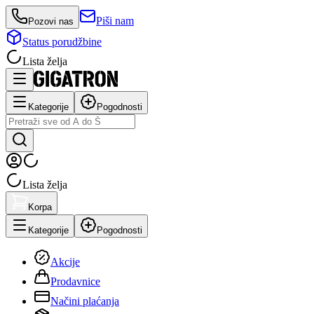
Piši nam
Pozovi nas
Status porudžbine
Lista želja
Kategorije
Pogodnosti
Lista želja
Korpa
Kategorije
Pogodnosti
Akcije
Prodavnice
Načini plaćanja