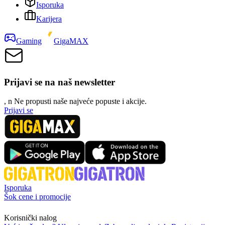
Isporuka
Karijera
Gaming
GigaMAX
Prijavi se na naš newsletter
, n
N
e propusti naše najveće popuste i akcije.
Prijavi se
Isporuka
Šok cene i promocije
Korisnički nalog