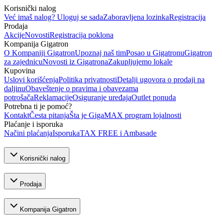
Korisnički nalog
Već imaš nalog? Uloguj se sada
Zaboravljena lozinka
Registracija
Prodaja
Akcije
Novosti
Registracija poklona
Kompanija Gigatron
O Kompaniji Gigatron
Upoznaj naš tim
Posao u Gigatronu
Gigatron
za zajednicu
Novosti iz Gigatrona
Zakupljujemo lokale
Kupovina
Uslovi korišćenja
Politika privatnosti
Detalji ugovora o prodaji na
daljinu
Obaveštenje o pravima i obavezama
potrošača
Reklamacije
Osiguranje uređaja
Outlet ponuda
Potrebna ti je pomoć?
Kontakt
Česta pitanja
Šta je GigaMAX program lojalnosti
Plaćanje i isporuka
Načini plaćanja
Isporuka
TAX FREE i Ambasade
Korisnički nalog
Prodaja
Kompanija Gigatron