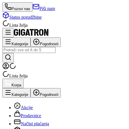
Piši nam
Pozovi nas
Status porudžbine
Lista želja
Kategorije
Pogodnosti
Lista želja
Korpa
Kategorije
Pogodnosti
Akcije
Prodavnice
Načini plaćanja