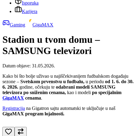
Isporuka
Karijera
Gaming
GigaMAX
Stadion u tvom domu –
SAMSUNG televizori
Datum objave:
31.05.2026.
Kako bi što bolje uživao u najiščekivanijem fudbalskom događaju
sezone –
Svetskom prvenstvu u fudbalu,
u periodu
od 1. 6. do 30.
6. 2026.
godine, očekuju te
odabrani modeli SAMSUNG
televizora po sniženim cenama,
kao i modeli
po specijalnim
GigaMAX
cenama
.
Registracija
na Gigatron sajtu automatski te uključuje u naš
GigaMAX program lojalnosti.