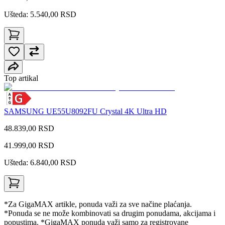
Ušteda: 5.540,00 RSD
Top artikal
SAMSUNG UE55U8092FU Crystal 4K Ultra HD
48.839,00 RSD
41.999,00
RSD
Ušteda: 6.840,00 RSD
*Za GigaMAX artikle, ponuda važi za sve načine plaćanja.
*Ponuda se ne može kombinovati sa drugim ponudama, akcijama i
popustima. *GigaMAX ponuda važi samo za registrovane