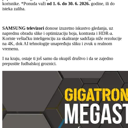
korisnike. *Ponuda važi
od 1. 6. do 30. 6. 2026.
godine, ili do
isteka zaliha.
SAMSUNG televizori
donose izuzetno iskustvo gledanja, uz
naprednu obradu slike i optimizaciju boja, kontrasta i HDR-a.
Koriste veštačku inteligenciju za skaliranje sadržaja niže rezolucije
na 4K, dok AI tehnologije unapređuju sliku i zvuk u realnom
vremenu.
I na kraju, ostaje ti još samo da okupiš društvo i da se zajedno
prepustite fudbalskoj groznici.