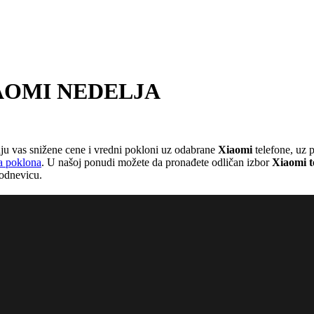
 XIAOMI NEDELJA
u vas snižene cene i vredni pokloni uz odabrane
Xiaomi
telefone, uz
ja poklona
. U našoj ponudi možete da pronađete odličan izbor
Xiaomi t
kodnevicu.