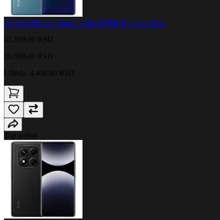
XIAOMI Redmi Note 14 Pro 8/256GB Ocean Blue
31.399,00 RSD
26.999,00
RSD
Ušteda: 4.400,00 RSD
Top artikal