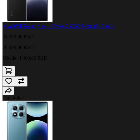
XIAOMI Redmi Note 14 Pro 8/256GB Midnight Black
31.399,00 RSD
26.999,00
RSD
Ušteda: 4.400,00 RSD
Top artikal