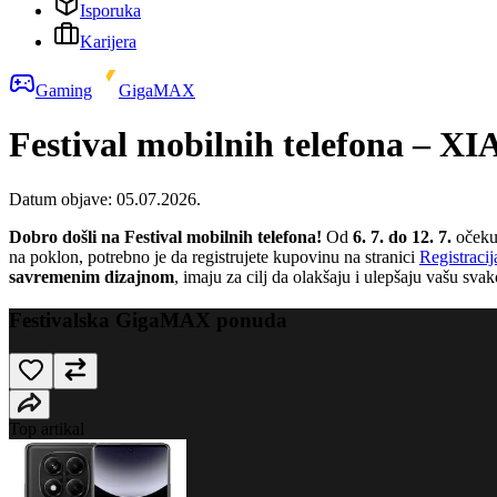
Isporuka
Karijera
Gaming
GigaMAX
Festival mobilnih telefona –
Datum objave:
05.07.2026.
Dobro došli na Festival mobilnih telefona!
Od
6. 7. do 12. 7.
očekuj
na poklon, potrebno je da registrujete kupovinu na stranici
Registraci
savremenim dizajnom
, imaju za cilj da olakšaju i ulepšaju vašu sva
Festivalska GigaMAX ponuda
Top artikal