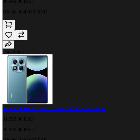
26.999,00
RSD
Ušteda: 4.400,00 RSD
Top artikal
XIAOMI Redmi Note 14 Pro 8/256GB Ocean Blue
31.399,00 RSD
26.999,00
RSD