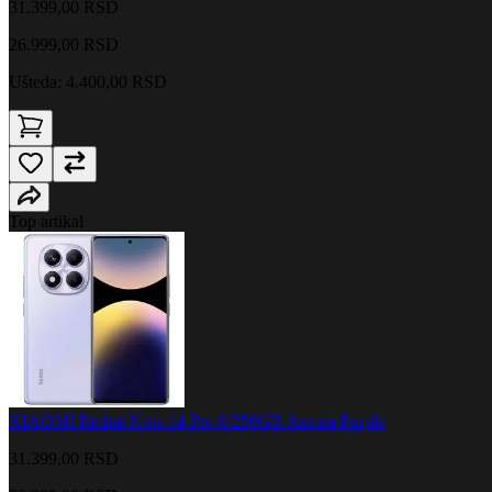
31.399,00 RSD
26.999,00
RSD
Ušteda: 4.400,00 RSD
Top artikal
XIAOMI Redmi Note 14 Pro 8/256GB Aurora Purple
31.399,00 RSD