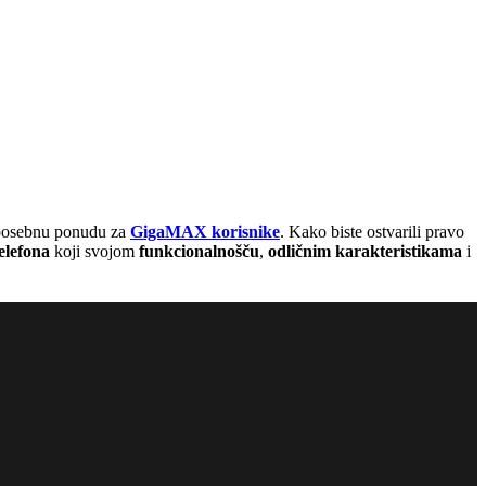
 posebnu ponudu za
GigaMAX korisnike
. Kako biste ostvarili pravo
elefona
koji svojom
funkcionalnošču
,
odličnim karakteristikama
i