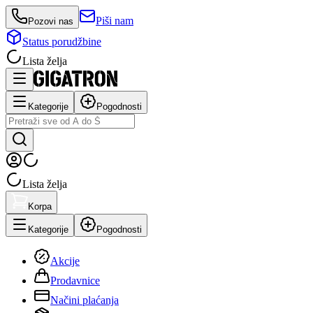
Piši nam
Pozovi nas
Status porudžbine
Lista želja
Kategorije
Pogodnosti
Lista želja
Korpa
Kategorije
Pogodnosti
Akcije
Prodavnice
Načini plaćanja