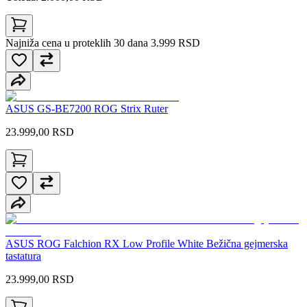
Najniža cena u proteklih 30 dana 3.999 RSD
ASUS GS-BE7200 ROG Strix Ruter
23.999,00
RSD
ASUS ROG Falchion RX Low Profile White Bežična gejmerska
tastatura
23.999,00
RSD