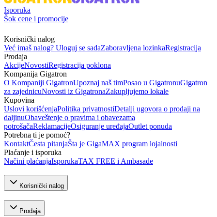
Isporuka
Šok cene i promocije
Korisnički nalog
Već imaš nalog? Uloguj se sada
Zaboravljena lozinka
Registracija
Prodaja
Akcije
Novosti
Registracija poklona
Kompanija Gigatron
O Kompaniji Gigatron
Upoznaj naš tim
Posao u Gigatronu
Gigatron
za zajednicu
Novosti iz Gigatrona
Zakupljujemo lokale
Kupovina
Uslovi korišćenja
Politika privatnosti
Detalji ugovora o prodaji na
daljinu
Obaveštenje o pravima i obavezama
potrošača
Reklamacije
Osiguranje uređaja
Outlet ponuda
Potrebna ti je pomoć?
Kontakt
Česta pitanja
Šta je GigaMAX program lojalnosti
Plaćanje i isporuka
Načini plaćanja
Isporuka
TAX FREE i Ambasade
Korisnički nalog
Prodaja