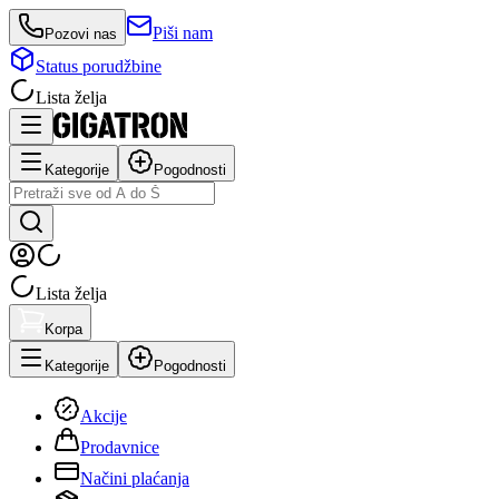
Piši nam
Pozovi nas
Status porudžbine
Lista želja
Kategorije
Pogodnosti
Lista želja
Korpa
Kategorije
Pogodnosti
Akcije
Prodavnice
Načini plaćanja