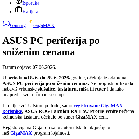
Isporuka
Karijera
Gaming
GigaMAX
ASUS PC periferija po
sniženim cenama
Datum objave:
07.06.2026.
U periodu
od 8. 6. do 28. 6. 2026.
godine, očekuje te odabrana
ASUS PC periferija po sniženim cenama.
Ne propusti priliku da
nabaviš vrhunske
slušalice, tastaturu, miša ili ruter
i da lako
unaprediš svoj računarski setup.
I to nije sve! U istom periodu, samo
registrovane GigaMAX
korisnike
,
ASUS ROG Falchion RX Low Profile White
bežična
gejmerska tastatura
očekuje po super
GigaMAX
ceni
.
Registracija na Gigatron sajtu automatski te uključuje u
naš
GigaMAX
program lojalnosti.