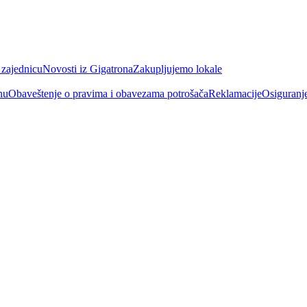
 zajednicu
Novosti iz Gigatrona
Zakupljujemo lokale
nu
Obaveštenje o pravima i obavezama potrošača
Reklamacije
Osiguranj