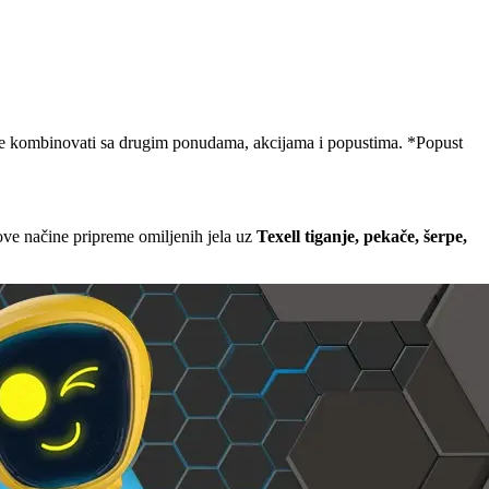
že kombinovati sa drugim ponudama, akcijama i popustima. *Popust
nove načine pripreme omiljenih jela uz
Texell tiganje, pekače, šerpe,