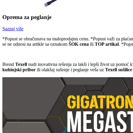
Oprema za peglanje
Saznaj više
*Popust se obračunava na maloprodajnu cenu. *Popust važi za plaća
se ne odnosi na artikle sa oznakom
ŠOK cena
ili
TOP artikal
. *Popu
Brend
Texell
nudi inovativna rešenja za lakši i lepši život uz pomoć 
kuhinjski pribor
ili olakšaj sušenje i peglanje veša uz
Texell sušilic