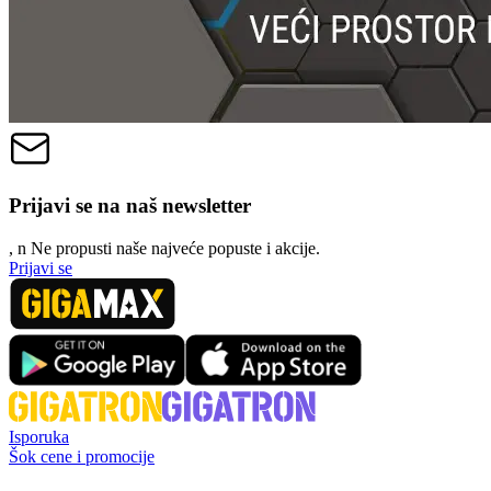
Prijavi se na naš newsletter
, n
N
e propusti naše najveće popuste i akcije.
Prijavi se
Isporuka
Šok cene i promocije