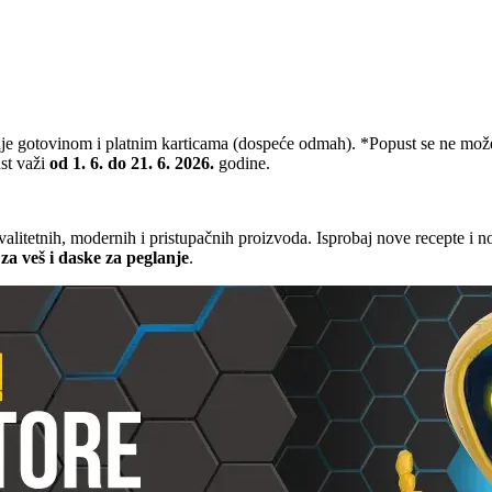
nje gotovinom i platnim karticama (dospeće odmah). *Popust se ne mo
st važi
od 1. 6. do 21. 6. 2026.
godine.
kvalitetnih, modernih i pristupačnih proizvoda. Isprobaj nove recepte i 
e za veš i daske za peglanje
.