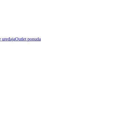
e uređaja
Outlet ponuda