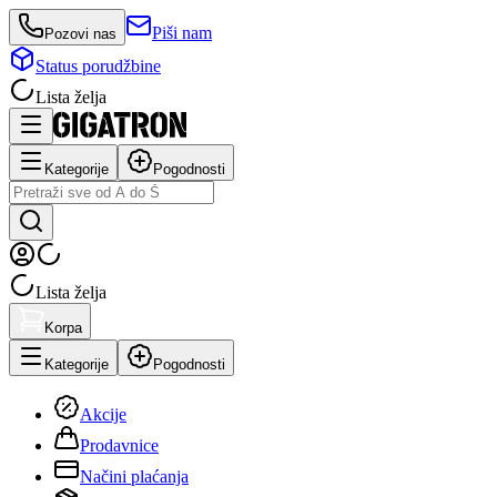
Piši nam
Pozovi nas
Status porudžbine
Lista želja
Kategorije
Pogodnosti
Lista želja
Korpa
Kategorije
Pogodnosti
Akcije
Prodavnice
Načini plaćanja