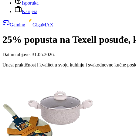
Isporuka
Karijera
Gaming
GigaMAX
25% popusta na Texell posuđe, k
Datum objave:
31.05.2026.
Unesi praktičnost i kvalitet u svoju kuhinju i svakodnevne kućne pos