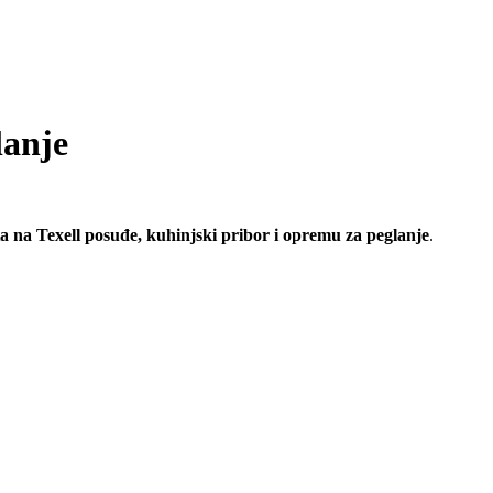
lanje
 na Texell posuđe, kuhinjski pribor i opremu za peglanje
.