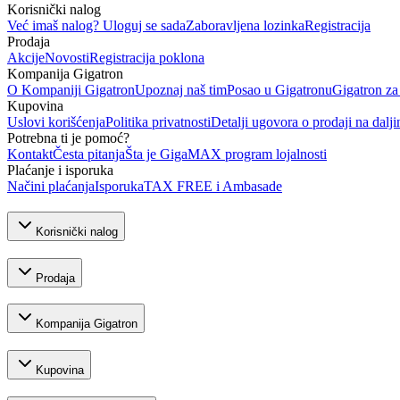
Korisnički nalog
Već imaš nalog? Uloguj se sada
Zaboravljena lozinka
Registracija
Prodaja
Akcije
Novosti
Registracija poklona
Kompanija Gigatron
O Kompaniji Gigatron
Upoznaj naš tim
Posao u Gigatronu
Gigatron za
Kupovina
Uslovi korišćenja
Politika privatnosti
Detalji ugovora o prodaji na dalji
Potrebna ti je pomoć?
Kontakt
Česta pitanja
Šta je GigaMAX program lojalnosti
Plaćanje i isporuka
Načini plaćanja
Isporuka
TAX FREE i Ambasade
Korisnički nalog
Prodaja
Kompanija Gigatron
Kupovina