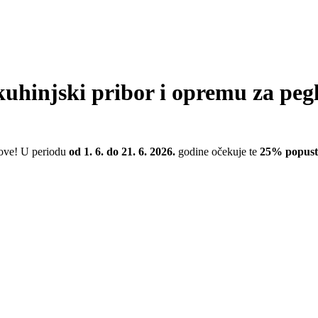
uhinjski pribor i opremu za peg
love! U periodu
od 1. 6. do 21. 6. 2026.
godine očekuje te
25% popusta