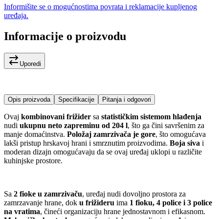
Informišite se o mogućnostima povrata i reklamacije kupljenog
uređaja.
Informacije o proizvodu
Uporedi
Opis proizvoda
Specifikacije
Pitanja i odgovori
Ovaj
kombinovani frižider
sa
statističkim sistemom hlađenja
nudi
ukupnu neto zapreminu od 204 l
, što ga čini savršenim za
manje domaćinstva.
Položaj zamrzivača je gore
, što omogućava
lakši pristup hrskavoj hrani i smrznutim proizvodima.
Boja siva
i
moderan dizajn omogućavaju da se ovaj uređaj uklopi u različite
kuhinjske prostore.
Sa
2 fioke u zamrzivaču
, uređaj nudi dovoljno prostora za
zamrzavanje hrane, dok
u frižideru
ima
1 fioku, 4 police i 3 police
na vratima
, čineći organizaciju hrane jednostavnom i efikasnom.