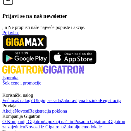
Prijavi se na naš newsletter
, n
N
e propusti naše najveće popuste i akcije.
Prijavi se
Isporuka
Šok cene i promocije
Korisnički nalog
Već imaš nalog? Uloguj se sada
Zaboravljena lozinka
Registracija
Prodaja
Akcije
Novosti
Registracija poklona
Kompanija Gigatron
O Kompaniji Gigatron
Upoznaj naš tim
Posao u Gigatronu
Gigatron
za zajednicu
Novosti iz Gigatrona
Zakupljujemo lokale