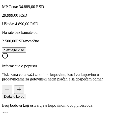
MP Cena: 34.889,00 RSD
29.999
,
00
RSD
Ušteda: 4.890,00 RSD
Na rate bez kamate od
2.500,00
RSD
/mesečno
Saznajte više
Informacije o popustu
*Iskazana cena važi za online kupovinu, kao i za kupovinu u
prodavnicama za gotovinski način plaćanja sa dospećem odmah.
1
Dodaj u korpu
Broj bodova koji ostvarujete kupovinom ovog proizvoda: