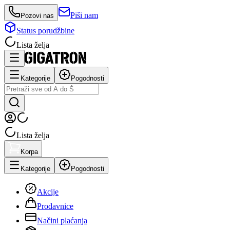
Piši nam
Pozovi nas
Status porudžbine
Lista želja
Kategorije
Pogodnosti
Lista želja
Korpa
Kategorije
Pogodnosti
Akcije
Prodavnice
Načini plaćanja