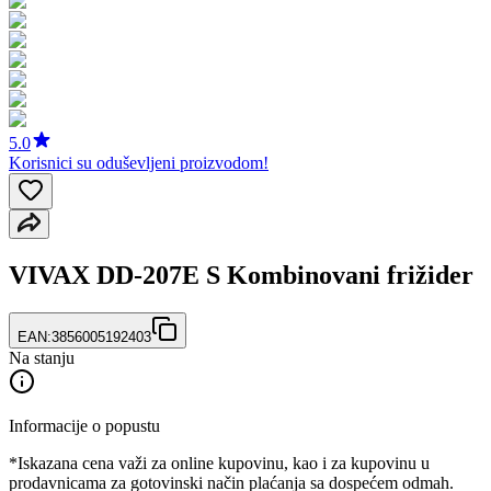
5.0
Korisnici su oduševljeni proizvodom!
VIVAX DD-207E S Kombinovani frižider
EAN:
3856005192403
Na stanju
Informacije o popustu
*Iskazana cena važi za online kupovinu, kao i za kupovinu u
prodavnicama za gotovinski način plaćanja sa dospećem odmah.