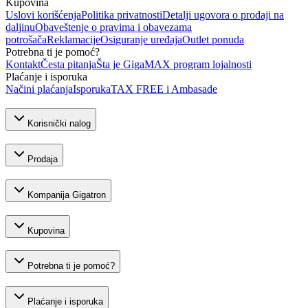
Kupovina
Uslovi korišćenja
Politika privatnosti
Detalji ugovora o prodaji na
daljinu
Obaveštenje o pravima i obavezama
potrošača
Reklamacije
Osiguranje uređaja
Outlet ponuda
Potrebna ti je pomoć?
Kontakt
Česta pitanja
Šta je GigaMAX program lojalnosti
Plaćanje i isporuka
Načini plaćanja
Isporuka
TAX FREE i Ambasade
Korisnički nalog
Prodaja
Kompanija Gigatron
Kupovina
Potrebna ti je pomoć?
Plaćanje i isporuka