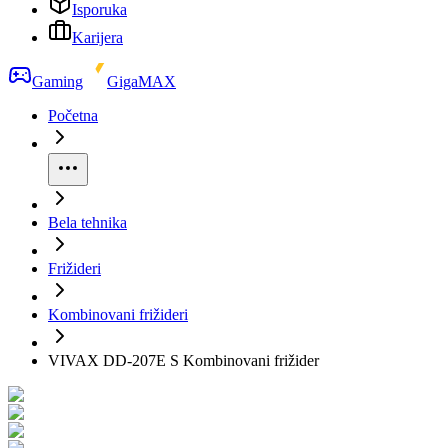
Isporuka
Karijera
Gaming
GigaMAX
Početna
Bela tehnika
Frižideri
Kombinovani frižideri
VIVAX DD-207E S Kombinovani frižider