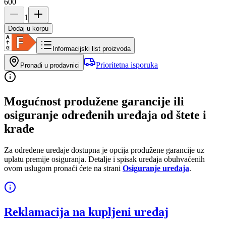
600
1
Dodaj u korpu
Informacijski list proizvoda
Prioritetna isporuka
Pronađi u prodavnici
Mogućnost produžene garancije ili
osiguranje određenih uređaja od štete i
krađe
Za određene uređaje dostupna je opcija produžene garancije uz
uplatu premije osiguranja. Detalje i spisak uređaja obuhvaćenih
ovom uslugom pronaći ćete na strani
Osiguranje uređaja
.
Reklamacija na kupljeni uređaj