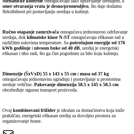
Mehaničke kontrole
omogućavaju lako upravljanje uređajem, a
smer otvaranja vrata je desno/promenljivo
, što daje dodatnu
fleksibilnost pri postavljanju uređaja u kuhinji.
Ručno otapanje zamrzivača
omogućava jednostavno održavanje
uređaja, dok
klimatske klase N-ST
omogućavaju efikasan rad u
različitim uslovima temperature. Sa
potrošnjom energije od 176
kWh godišnje
i
nivoom buke od 40 dB
, uređaj je energetski
efikasan i tiho radi, što ga čini pogodnim za bilo koju kuhinju.
Dimenzije (ŠxVxD) 55 x 143 x 55 cm
i
masa od 37 kg
omogućavaju jednostavnu ugradnju i postavljanje u prostorima
srednje veličine.
Pakovanje dimenzija 58.5 x 145 x 58.5 cm
obezbeđuje siguran transport proizvoda.
Ovaj
kombinovani frižider
je idealan za domaćinstva koja traže
praktičan, energetski efikasan uređaj sa dovoljno prostora za
organizovanje hrane.