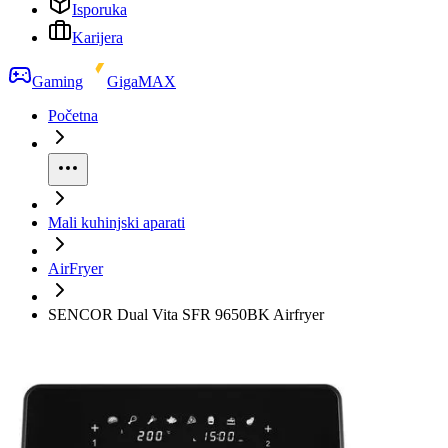
Isporuka
Karijera
Gaming
GigaMAX
Početna
Mali kuhinjski aparati
AirFryer
SENCOR Dual Vita SFR 9650BK Airfryer